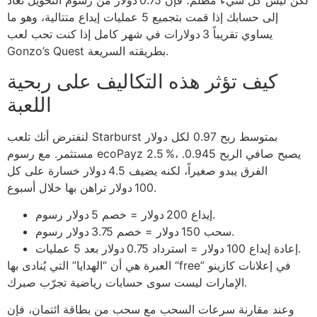
لكن ليس كل شيء مظلم؛ فإن 0.75 دولار من رسوم التحويل تُعاد
إلى حسابك إذا قمت بتجميع 5 عمليات إيداع متتالية، وهو ما
يساوي تقريباً 3 دولارات في شهر كامل إذا كنت تحب لعب
Gonzo’s Quest بطريقته السريعة.
كيف تؤثر هذه التكاليف على ربحية
اللعبة
لنفترض أنك تلعب Starburst بمتوسط ربح 0.97 لكل دولار
مستثمر. مع رسوم ecoPayz 2.5 %، يصبح صافي الربح 0.945.
الفرق يبدو صغيراً، لكنه يضيف 4.5 دولار خسارة على كل
100 دولار تراهن بها خلال أسبوع.
إيداع 200 دولار = خصم 5 دولار رسوم.
سحب 150 دولار = خصم 3.75 دولار رسوم.
إعادة إيداع 100 دولار = استرداد 0.75 دولار بعد 5 عمليات.
العبرة هي أن “الهدايا” التي يُنادى بها “free” في إعلانات كازينو
الإمارات ليست سوى حسابات رياضية تجرّب صبرك.
وعند مقارنة سرعات السحب مع سحب من بطاقة ائتمان، فإن