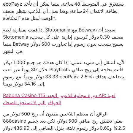
ecoPayz يستغرق في المتوسط 48 ساعة، بينما يمكن أن تأخذ
بطاقة الائتمان 24 ساعة، وهذا يعني أن اللاعب ينتظر ضعف
الوقت لمثل هذه “المكافأة”.
إذا قمت بمقارنة لعبة Slotomania مع Betway، ستجد أن
Slotomania يضيف 0.30 دولار كرسوم إدارية على كل سحب،
بينما Betway يسمح بسحب بدون رسوم إذا تجاوزت 500 دولار
في الشهر.
الآن، لننتقل إلى شيء عملي: إذا كان هدفك هو جمع 1,000 دولار
خلال 30 يوماً عبر لعب Playtech، فأنت بحاجة إلى ربح صافي
33.33 دولار يومياً. مع رسوم ecoPayz 2.5 %، يتضاعف هدفك
إلى 34.16 دولار يومياً.
Rabona Casino 115 دورة مجانية للاعبين الجدد AR: لعبة
الحوافز التي لا تستحق الضحك
الواقع أن معظم اللاعبين يظنون أن ربح 500 دولار من
888casino يعني تحقيق ربح صافي 500 دولار، لكن بعد خصم
2.5 % و0.60 دولار رسوم ثابتة، ينزل الصافي إلى 486.90 دولار