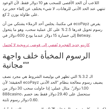
اللاعب أن الحد الأقصى للسحب هو 10 دولار فقط. لأن الوعود
تنتهي عند الحد الأدنى للرهانات، لا شيء يختلف عن إلقاء حجر نرد
على طاولة بوزن 2 كغ.
في مكتبنا، يجلس أحد الزملاء يشتكي من أن ecoPayz يفرض
رسوم تحويل قدرها 2.5 % على كل عملية سحب، وهو ما يتحول
إلى خسارة 15 دولار عندما يودع 600 دولار في Betway.
كازينو جديد الفجيرة يُفضي إلى فوضى ترويجية لا تُحتمل
الرسوم المخبأة خلف واجهة
“مجانية”
الـ 3.2 % التي تظهر في بوليصة الشروط هي مجرد نصف
الحقيقة؛ لأن ecoPayz يضيف رسوم معالجة بنظام “الحد الأدنى
1.00 دولار”. مثال عملي: إذا حاولت سحب 30 دولار من
888casino، ستحصل على 29.40 دولار فقط بعد خصم
0.60 دولار رسوم ثابتة.