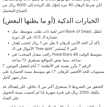
لكن شرط الرهان 40 مرة يُحوّل تلك الزيادة إلى 8000 ريال من
الضياع المحتمل.
الخيارات الذكية (أو ما يظنها البعض)
اختر لعبة ذات تقلب متوسط، مثل Book of Dead، لتقلل
خسارة الـ 0.5٪ في كل دورة.
تأكد أن الحد الأدنى للرهان لا يقل عن 1 ريال لتجنب إهدار
الأموال في الـ “free spin” التي لا تُستثمر.
راقب معدل السحب؛ في PokerStars متوسط الوقت 48
ساعة، بينما بعض المواقع تستغرق 72 ساعة.
الرقم 7 يكرر نفسه في الأنظمة؛ 7 أيام لتفعيل البونص، 7
مستويات للحد الأقصى للرهان، 7٪ هو متوسط نسبة الخسارة على
مدار شهر كامل.
التحقق من الشروط لا يستغرق أكثر من 3 دقائق، لكن إهمالك قد
يكلفك 2000 ريال في فترة شهرية إذا لم تُحسِب نسبة التحويل
على العداد.