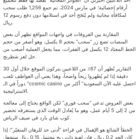
أحد اللاعبين أخبرني أن “الجوائز المجانية” تُقصد بها فقط لتجميع
أرقام إحصائية؛ في مارس 2024، تم جمع 1,256 طلب سحب
لمكافأة مجانية ولم يُنَجَح أحد في استلامها دون دفع رسوم 12
ريال.
المقارنة بين الفروقات في واجهات المواقع تظهر أن بعض
المنصات تضع زر “سحب” بحجم 8 بكسل، وهو أصغر من حجم
الخط المعتاد 12 بكسل في الفقرات، مما يجعل العملية أصعب من
حل لغز شطرنج.
التقارير تُظهر أن 67٪ من اللاعبين يتركون الموقع خلال أول 30
دقيقة إذا لم يُظهروا ربحاً واضحاً، وهذا يعني أن العواطف تلعب
دوراً في الـ “cosmic casino احصل عليه الآن السعودية” أكثر من
الاستراتيجية.
بعض العروض تدعي “سحب فوري” لكن الواقع يحتاج إلى معالجة
من 2 إلى 5 أيام عمل، وهو ما يُعادل الوقت الذي يستغرقه تحضير
كوب شاي بارد في صيف الرياض.
الخطأ الشائع هو الإهمال في قراءة “أدنى حد للرهان المتغيّر”؛ إذا
كان الحد 0.2 ريال، فإن لعبة ذات ربح محتمل 0.15 ريال ستجعل