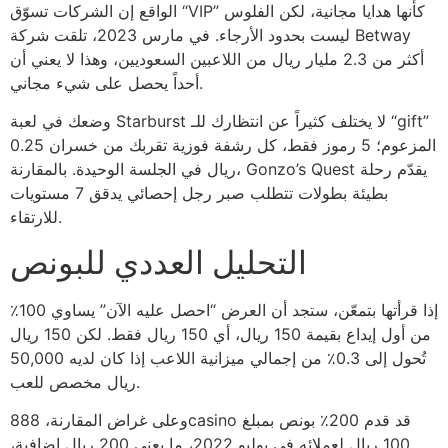
الواقع إن الشركات تسوّق “VIP” كأنها هدايا مجانية، لكن الفلوس
ليست بحدود الأرجاء. في مارس 2023، تلقت شركة Betway
أكثر من 2.3 مليار ريال من اللاعبين السعوديين، وهذا لا يعني أن
أحداً يحصل على شيء مجاني.
وضعك في لعبة Starburst لا يختلف كثيراً عن انتظارك للـ “gift”
المزعوم؛ 5 رموز فقط، كل رشفة فوزية تقربك من خسران 0.25
ريال في الجلسة الوحيدة. بالمقارنة، Gonzo’s Quest يقدّم رحلة
بطيئة بطولات تتطلب صبر رجل إحصائي يدقق 7 مستويات
للارتقاء.
التحليل العددي للبونص
إذا قرأتها بتمعّن، ستجد أن العرض “احصل عليه الآن” يساوي 100٪
من أول إيداع بقيمة 150 ريال، أي 150 ريال فقط. لكن 150 ريال
تُحول إلى 0.3٪ من إجمالي ميزانية اللاعب إذا كان لديه 50,000
ريال مخصص للعب.
وعلى غراض المقارنة، 888casino قد قدم 200٪ بونص بمبلغ
100 ريال لعملائه في يوليو 2022، ما يعني 200 ريال إضافية،