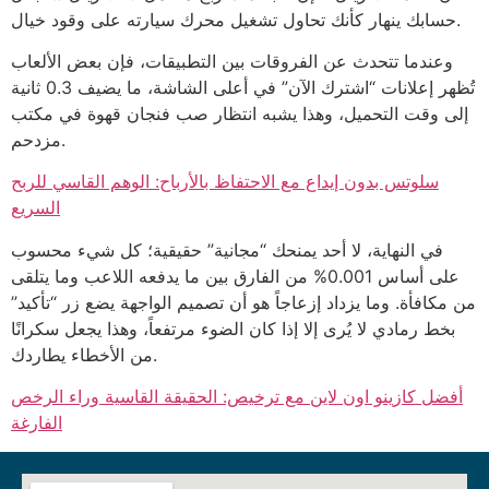
حسابك ينهار كأنك تحاول تشغيل محرك سيارته على وقود خيال.
وعندما تتحدث عن الفروقات بين التطبيقات، فإن بعض الألعاب
تُظهر إعلانات “اشترك الآن” في أعلى الشاشة، ما يضيف 0.3 ثانية
إلى وقت التحميل، وهذا يشبه انتظار صب فنجان قهوة في مكتب
مزدحم.
سلوتس بدون إيداع مع الاحتفاظ بالأرباح: الوهم القاسي للربح
السريع
في النهاية، لا أحد يمنحك “مجانية” حقيقية؛ كل شيء محسوب
على أساس 0.001% من الفارق بين ما يدفعه اللاعب وما يتلقى
من مكافأة. وما يزداد إزعاجاً هو أن تصميم الواجهة يضع زر “تأكيد”
بخط رمادي لا يُرى إلا إذا كان الضوء مرتفعاً، وهذا يجعل سكرانًا
من الأخطاء يطاردك.
أفضل كازينو اون لاين مع ترخيص: الحقيقة القاسية وراء الرخص
الفارغة