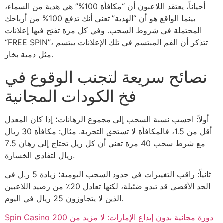
أحياناً، يعتقد اللاعبون أن “مكافأة 100%” هي هدية من السماء،
بينما الواقع هو أن “الهدية” تعني أنك تدفع 100% من أرباحك
المحتملة في شروط السحب. وفي كل مرة تفتح فيها إعلانات
“FREE SPIN”، تتذكر أن الفم المبتسم في تلك الإعلانات يبتسم
مثل دمية بخار.
نصائح سريعة لتجنب الوقوع في
فخ الكودات المجانية
أولاً: احسب نسبة السحب إلى مجموع الرهانات؛ إذا كان المعدل
أقل من 1.5، فالمكافأة لا تستحق التجربة. مثال: مكافأة 30 ريال
مع شرط سحب 40 مرة تعني أن كل ريل تحتاج إلى رهان 7.5
ريال لتفادي الخسارة.
ثانياً: راقب التغييرات في حدود السحب اليومية؛ زيادة 5 ر.ل في
الحد الأقصى قد تبدو ضئيلة، لكنها تعادل 20٪ من رصيد اللاعبين
الذين لا يتجاوزون 25 ريال في اليوم.
Spin Casino 200 دورة مجانية بدون إيداع الإمارات: لا مزيد من