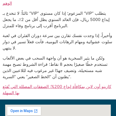
الوهم
ثالثاً: لا تنخدع بـ “VIP” المزعوم؛ إذا كان مستوى “VIP” يتطلب
إيداع 5000 ريال، فإن العائد السنوي يظل أقل من 2٪، ما يجعل
البرنامج أقرب إلى برنامج وفاء للمنزل.
وأخيراً، إذا وجدت نفسك تقارن بين سرعة دوران الفئران في لعبة
سلوت عشوائية ومهام الرهانات اليومية، فأنت فعلاً تسير في دوار
لا ينتهي.
ولكن ما يثير السخرية هو أن واجهة السحب في بعض الألعاب
تستخدم خطًا صغيرًا بحجم 8 نقاط؛ قراءة الشروط تصبح مهمة
شبه مستحيلة، وتضيف جهدًا غير مرغوب فيه لللاعبين الذين
يظنون أن “الخط الصغير” يعني “السرية”.
كازينو أون لاين بمكافأة إيداع 200%: الصفقات المضللة التي تُقنَع
بها السهلة