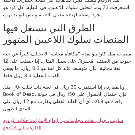
استغرقت 73 يوماً لتحليل سلوك اللاعبين. في النهاية، كل كود هو
مجرد وسيلة لزيادة معدل اللعب، وليس لتوليد ثروة.
الطرق التي تستغل فيها
المنصات سلوك اللاعبين المتهور
منصات مثل كارابينو تقدم “مكافأة مجانية” لا تختلف كثيراً عن حبة
حبوب من الصنف “مُحفزة”. على سبيل المثال، إذا حصلت على 12
لفة مجانية، فإن متوسط عائد كل لفة هو 0.3 ريال، ما يجعل
القيمة الفعلية 3.6 ريال فقط.
وبالمقارنة، إذا استثمرت 30 ريال في لعبة ذات تقلب عالٍ مثل
Book of Dead، فإن احتمال الحصول على 150 ريال في جولة
واحدة هو 0.8٪، أي أن العائد الفعلي يتقارب مع 1.2 ريال على
المدى الطويل.
سلوتس جوال لفات مجانية بدون إيداع الإمارات: حكاية الوعود
الفارغة التي لا تُدفع