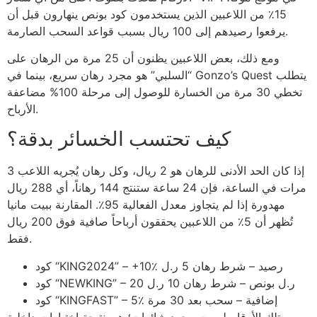
15٪ من اللاعبين الذين يستخدمون كود بونص ينهارون قبل أن
يرفعوا رصيدهم إلى 100 ريال بسبب قواعد السحب الصارمة.
ومع ذلك، بعض اللاعبين يظنون أن 25 مرة من الرهان على
“السلبي” هو مجرد رهان سريع، بينما في Gonzo’s Quest يتطلب
تخطي 30 مرة من الخسارة للوصول إلى مرحلة 100% مضاعفة
الأرباح.
كيف تحتسب الخسائر بدقة؟
إذا كان الحد الأدنى للرهان هو 2 ريال، وكل رهان يُجريه اللاعب 3
مرات في الساعة، فإن 24 ساعة ستنتج 144 رهاناً، أي 288 ريال
مهدورة إذا لم يتجاوز معدل الفعالية 95٪. المقارنة ببيت مانيا
تُظهر أن 5٪ من اللاعبين يحققون أرباحاً صافية فوق 200 ريال
فقط.
كود “KING2024” – +10٪ رصيد – شرط رهان 5 ر.ل
كود “NEWKING” – 20 ر.ل بونص – شرط رهان 10 ر.ل
كود “KINGFAST” – 5٪ إضافية – سحب بعد 30 مرة
تلك الأرقام ليست مجرد شائعات؛ هي نتيجة اختبارات داخلية