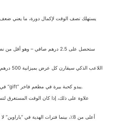
وبما أن كل إعلان يدمج كلمات “gift” أو “free” في النص، فأذكر لك أن لا أحد يُعطي أموالاً مجانية، بل يفرض شروطاً تجعل أي “gift” يبدو كحبة بيرة في مطعم فاخر.