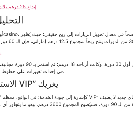
إيداع 25 درهم بلاك جاك أونلاين الإمارات: ما تحت قشرة البونص الخاوية
التحليل ال
س
Gonzo’s Quest التي تعد أسرع من Starburst في إحداث تغييرات على خطوط الدفع.
الاستراتيجية الميكانيكية: لا تجعل “الـ VIP” يغريك
شيئاً. إذا كان اللاعب يضع 40 درهم على كل دورة من ا