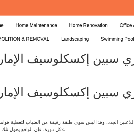
me
Home Maintenance
Home Renovation
Office 
OLITION & REMOVAL
Landscaping
Swimming Poo
وين كازينو 90 فري سبين إكسكلوسيف
وين كازينو 90 فري سبين إكسكلوسيف
كل دورة، فإن الواقع يحول تلك الوعود إلى 0.94× تقريباً بعد احتساب معدل الفتح 45٪.