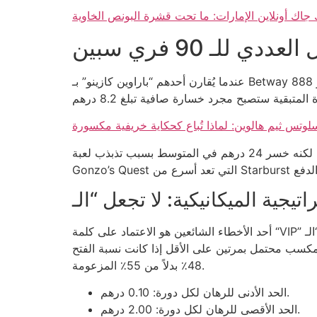
عددي للـ 90 فري سبين
عندما يُقارن أحدهم “باراوين كازينو” بـ Betway أو 888casino، فإن الفارق يصبح واضحاً في معدل تحويل الزيارات إلى ربح حقيقي؛ حيث يُظهر Betway متوسط تحويل 2.3٪،
لوتس ثيم هالوين: لماذا تُباع كحكاية خريفية مكسورة
مثال واقعي: اللاعب “خالد” استثمر 150 درهم في أول 30 دورة، وكانت أرباحه 18 درهم؛ ثم استمر بـ 90 دورة مجانية، لكنه خسر 24 درهم في المتوسط بسبب تذبذب لعبة
أحد الأخطاء الشائعين هو الاعتماد على كلمة “VIP” كإشارة إلى جودة الخدمة؛ في الواقع، معظم “الـ VIP” في هذه الكازينوهات تشبه فندقاً رخيصاً يزهو بطبق شاي جديد لا يضيف
لـ 90 دورة، فسيُصبح المجموع 3600 درهم، وهو ما يتجاوز أي مكسب محتمل بمرتين على الأقل إذا كانت نسبة الفتح
48٪ بدلاً من 55٪ المزعومة.
الحد الأدنى للرهان لكل دورة: 0.10 درهم.
الحد الأقصى للرهان لكل دورة: 2.00 درهم.