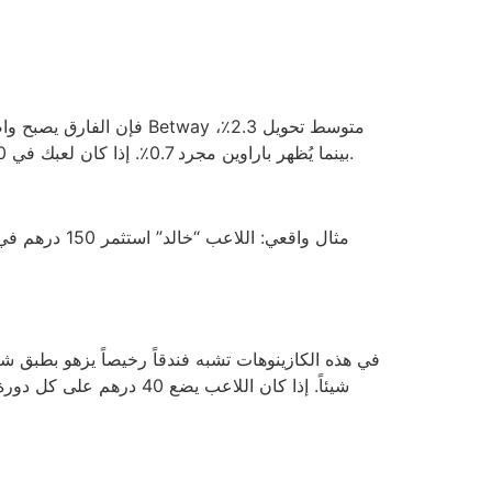
بينما يُظهر باراوين مجرد 0.7٪. إذا كان لعبك في 30 من الدورات ينتج ربحاً بمجموع 12.5 درهم إماراتي، فإن الـ 60 دورة المتبقية ستصبح مجرد خسارة صافية تبلغ 8.2 درهم.