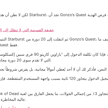
لكن لا تظن أن هذه الأرقام هي كل شيء؛ ع
betpandaio casino promo code 2026 AR: حقيقة القسيمة التي لا تنقلك إل
ستحصل عليه إذا كنت تلعب 30 دورة من Gonzo’s Quest فقط.
للخسارة تصبح 9٪ مقارنةً بالـ 3٪ في PokerStars التي لا تقدم سوى 20 دورة مجانية.
عالية المخاطرة ولعبة منخفضة المخاطرة واضحاً كالصمت بين صرخة.