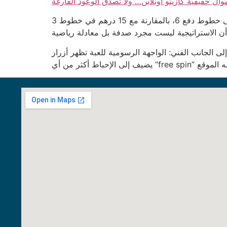
موال حقيقية كازينو أونلاين… ولا تصدق الوعود الفارغة
الأرقام لا تكذب: إذا استثمرت 250 درهم في 90 دورة، فإن المتوسط المتوقع للخسارة يبلغ 28 درهم إذا كنت تلعب على خطوط دفع 6، بالمقارنة مع 15 درهم في خطوط 3
الواجهة الرسومية للعبة تظهر أزرار “Spin” بحجم 12 بكسل فقط، مما يجعلها صعبة القراءة للعينين المرهقة بعد ساعات من اللعب. هذا التصميم