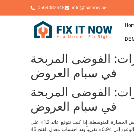
0564483648
info@fixitnow.ae
Ho
DEM
 الإمارات: الفوضى المربحة
في سبام العروض
 الإمارات: الفوضى المربحة
في سبام العروض
أولاً، الأرقام لا تكذب: 90 دورة مجانية تُعرض على اللاعبين الجدد، وهذا ليس سوى طبقة رقيقة من الضباب لتغطية هوامش الخسارة المتوسطة. إذا كنت تتوقع عائد 1.2× على