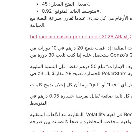
معدل الفتح المعلن: 45٪.
متوسط العائد المتوقع: 0.92×.
ندما تُقارن سرعة اللعبة مع Starburst، تجد أن Gonzo’s Quest يستهلك نصف الوقت لإكمال دورة، ما يعني ضعف فرص الهدية
الخيالية.
ى الثراء
النتيجة المثلية: إذا قمت بدمج 20 درهم في 10 دورات من Starburst ثم انتقلت إلى 20 دورة من Gonzo’s Quest، ستحصل على 2.5 درهم صافي – وهو أقل من نصف ما
اللاعب الذكي سيقارن كل عرض بميزانية 500 درهم، فإذا كان تكلفة الدخول إلى “باراوين كازينو 90 فري سبين إكسكلوسيف الإمارات” تبلغ 50 درهم فقط، فإن النسبة المئوية
علاوة على ذلك، إذا كان الوقت المستغرق لتسجيل الدخول يتجاوز 120 ثانية بسبب واجهة المستخدم المتقطعة، فإن كل ثانية ضائعة تُقابل بفرصة خسارة 0.05 درهم في
المتوسط.
المقارنة مع الألعاب المتقلبة: Volatility في لعبة Book of Dead أعلى من 8٪، بينما فترات الهدية في “باراوين” لا تتجاوز 3٪ من إجمالي الجولات، ما يجعل الفارق بين لعبة