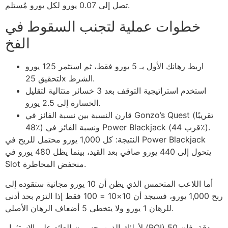
تصل إلى 0.07 يورو لكل يورو مُستلم.
خطوات عملية لتجنب السقوط في
الفخ
اربط رهانك الأول بـ 5 يورو فقط، ثم استثمر 125 يورو
لتحقيق 25x الشرط.
استخدم استراتيجية التوقف بعد 3 خسائر متتالية لتقليل
الخسارة إلى 2.5 يورو.
قارن النسبة بين نسبة الفائز في Gonzo’s Quest (تقريبًا
48٪) ونسبة الفائز في Power Blackjack (قرب 44٪).
النتيجة: كل 1,000 يورو محتمل للربح في Power Blackjack
يتحول إلى 440 يورو صافي بعد القيد، بينما يظل 480 يورو في
Slot منخفض المخاطرة.
أما اللاعب المتحمس الذي يظن أن 10 يورو مجانية ستقوده إلى
ربح 1,000 يورو، فسيجد أن 10×10 = 100 فقط إذا التزم بحد أدنى
للرهان 1 يورو ولا يتخطى 5 أضعاف الرهان الأصلي.
لأولئك الذين يحسبون العائد على الاستثمار (ROI) بدقة، فإن 50