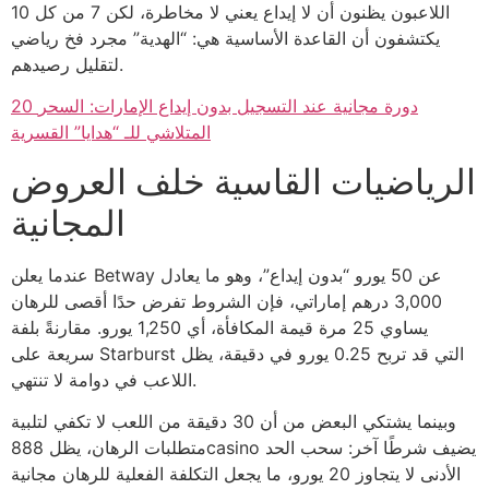
اللاعبون يظنون أن لا إيداع يعني لا مخاطرة، لكن 7 من كل 10
يكتشفون أن القاعدة الأساسية هي: “الهدية” مجرد فخ رياضي
لتقليل رصيدهم.
20 دورة مجانية عند التسجيل بدون إيداع الإمارات: السحر
المتلاشي للـ “هدايا” القسرية
الرياضيات القاسية خلف العروض
المجانية
عندما يعلن Betway عن 50 يورو “بدون إيداع”، وهو ما يعادل
3,000 درهم إماراتي، فإن الشروط تفرض حدًا أقصى للرهان
يساوي 25 مرة قيمة المكافأة، أي 1,250 يورو. مقارنةً بلفة
سريعة على Starburst التي قد تربح 0.25 يورو في دقيقة، يظل
اللاعب في دوامة لا تنتهي.
وبينما يشتكي البعض من أن 30 دقيقة من اللعب لا تكفي لتلبية
متطلبات الرهان، يظل 888casino يضيف شرطًا آخر: سحب الحد
الأدنى لا يتجاوز 20 يورو، ما يجعل التكلفة الفعلية للرهان مجانية