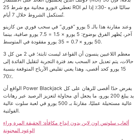
يورو مجانية مع شرط 25x تعطي ROI سالبًا قدره -30٪ إذا لم
تُستكمل الشروط خلال 7 أيام.
وعند مقارنة هذا بالـ 5 يورو “فوري” في سحب فوري من كازينو
آخر، يُظهر الفرق بوضوح: 5 يورو × 1.5 = 7.5 يورو صافية، بينما
50 يورو × 0.7 = 35 يورو مفقودة في المتوسط.
معظم اللاعبين ينسون أن القواعد ليست ثابتة؛ في 2 من كل 3
حالات، يتم تعديل حد السحب بعد فترة التجربة لتقليل الفائدة إلى
15 يورو كحد أقصى، وهذا يعني تقليص الأرباح المتوقعة بنسبة
70٪.
الواقع أن Power Blackjack يفرض حدًا أقصى للرهان على كل
يد يبلغ 200 يورو، ما يجعل أي محاولة لتعزيز الرصيد عبر رهانات
عالية مستحيلة عمليًا، مقارنةً بـ 500 يورو في لعبة سلوت عالية
الفولتية.
ألعاب سلوتس اون لاين بدون إيداع مكافأة: الحقيقة المرة وراء
الوعود المجنونة