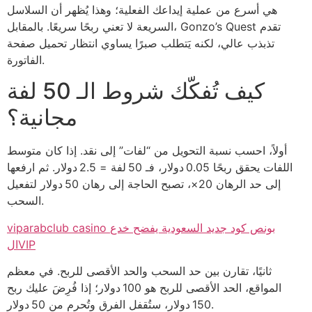
هي أسرع من عملية إيداعك الفعلية؛ وهذا يُظهر أن السلاسل
السريعة لا تعني ربحًا سريعًا. بالمقابل، Gonzo’s Quest تقدم
تذبذب عالي، لكنه يَتطلب صبرًا يساوي انتظار تحميل صفحة
الفاتورة.
كيف تُفكّك شروط الـ 50 لفة
مجانية؟
أولاً، احسب نسبة التحويل من “لفات” إلى نقد. إذا كان متوسط
اللفات يحقق ربحًا 0.05 دولار، فـ 50 لفة = 2.5 دولار. ثم ارفعها
إلى حد الرهان 20×، تصبح الحاجة إلى رهان 50 دولار لتفعيل
السحب.
viparabclub casino بونص كود جديد السعودية يفضح خدع
الVIP
ثانيًا، تقارن بين حد السحب والحد الأقصى للربح. في معظم
المواقع، الحد الأقصى للربح هو 100 دولار؛ إذا فُرِضَ عليك ربح
150 دولار، ستُقفل الفرق وتُحرم من 50 دولار.