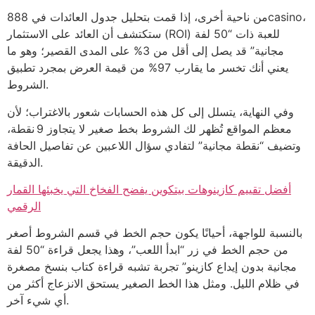
من ناحية أخرى، إذا قمت بتحليل جدول العائدات في 888casino،
ستكتشف أن العائد على الاستثمار (ROI) للعبة ذات “50 لفة
مجانية” قد يصل إلى أقل من 3% على المدى القصير؛ وهو ما
يعني أنك تخسر ما يقارب 97% من قيمة العرض بمجرد تطبيق
الشروط.
وفي النهاية، يتسلل إلى كل هذه الحسابات شعور بالاغتراب؛ لأن
معظم المواقع تُظهر لك الشروط بخط صغير لا يتجاوز 9 نقطة،
وتضيف “نقطة مجانية” لتفادي سؤال اللاعبين عن تفاصيل الحافة
الدقيقة.
أفضل تقييم كازينوهات بيتكوين يفضح الفخاخ التي يخبئها القمار
الرقمي
بالنسبة للواجهة، أحيانًا يكون حجم الخط في قسم الشروط أصغر
من حجم الخط في زر “ابدأ اللعب”، وهذا يجعل قراءة “50 لفة
مجانية بدون إيداع كازينو” تجربة تشبه قراءة كتاب بنسخ مصغرة
في ظلام الليل. ومثل هذا الخط الصغير يستحق الانزعاج أكثر من
أي شيء آخر.