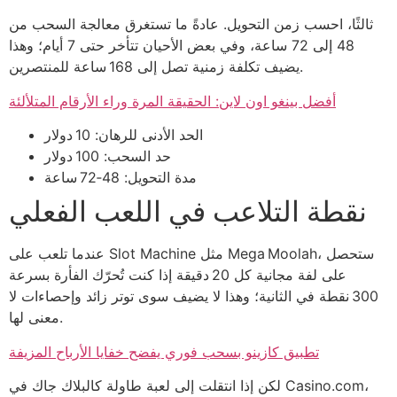
ثالثًا، احسب زمن التحويل. عادةً ما تستغرق معالجة السحب من
48 إلى 72 ساعة، وفي بعض الأحيان تتأخر حتى 7 أيام؛ وهذا
يضيف تكلفة زمنية تصل إلى 168 ساعة للمنتصرين.
أفضل بينغو اون لاين: الحقيقة المرة وراء الأرقام المتلألئة
الحد الأدنى للرهان: 10 دولار
حد السحب: 100 دولار
مدة التحويل: 48‑72 ساعة
نقطة التلاعب في اللعب الفعلي
عندما تلعب على Slot Machine مثل Mega Moolah، ستحصل
على لفة مجانية كل 20 دقيقة إذا كنت تُحرّك الفأرة بسرعة
300 نقطة في الثانية؛ وهذا لا يضيف سوى توتر زائد وإحصاءات لا
معنى لها.
تطبيق كازينو بسحب فوري يفضح خفايا الأرباح المزيفة
لكن إذا انتقلت إلى لعبة طاولة كالبلاك جاك في Casino.com،