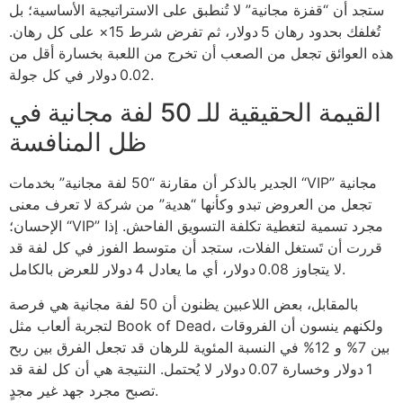
ستجد أن “قفزة مجانية” لا تُنطبق على الاستراتيجية الأساسية؛ بل
تُغلفك بحدود رهان 5 دولار، ثم تفرض شرط 15× على كل رهان.
هذه العوائق تجعل من الصعب أن تخرج من اللعبة بخسارة أقل من
0.02 دولار في كل جولة.
القيمة الحقيقية للـ 50 لفة مجانية في
ظل المنافسة
الجدير بالذكر أن مقارنة “50 لفة مجانية” بخدمات “VIP” مجانية
تجعل من العروض تبدو وكأنها “هدية” من شركة لا تعرف معنى
الإحسان؛ “VIP” مجرد تسمية لتغطية تكلفة التسويق الفاحش. إذا
قررت أن تَستغل الفلات، ستجد أن متوسط الفوز في كل لفة قد
لا يتجاوز 0.08 دولار، أي ما يعادل 4 دولار للعرض بالكامل.
بالمقابل، بعض اللاعبين يظنون أن 50 لفة مجانية هي فرصة
لتجربة ألعاب مثل Book of Dead، ولكنهم ينسون أن الفروقات
بين 7% و 12% في النسبة المئوية للرهان قد تجعل الفرق بين ربح
1 دولار وخسارة 0.07 دولار لا يُحتمل. النتيجة هي أن كل لفة قد
تصبح مجرد جهد غير مجدٍ.