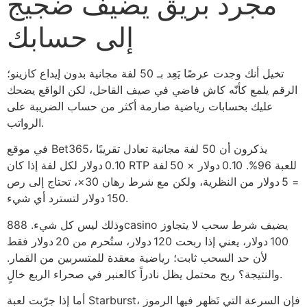
مجرد بريق يضيف ضجيج
إلى حسابك
تخيل أنك وجدت عرضًا يَعِد بـ 50 لفة مجانية بدون إيداع كازينو؛
الرقم يلمع كأنّه كاش فاضي في صيف القاحل، لكن الواقع يضحك
عليك بحسابات رياضية صارمة أكثر من حساب الضريبة على
الرواتب.
في موقع Bet365، يذكرون أن 50 لفة مجانية تعادل تقريبًا
0.10 دولار لكل لفة إذا كان RTP للعبة 96%. 0.10 دولار × 50 لفة
= 5 دولار من النظرية، ولكن مع شرط رهان 30×، تحتاج إلى رص
150 دولار لتسترد أي شيء.
وذلك ليس كل شيء. 888casino يضيف شرط سحب لا يتجاوز
100 دولار، يعني إذا ربحت 120 دولار، ستُحرم من 20 دولار فقط
لأن حد السحب ثابت؛ رياضية معقدة للمتسربين من القمار.
والنتيجة؟ ربح محتمل يظل نادراً كالعنبر في صحراء الربع خالٍ.
أما إذا جرّبت لعبة Starburst، فإن السرعة التي تَظهر فيها الرموز