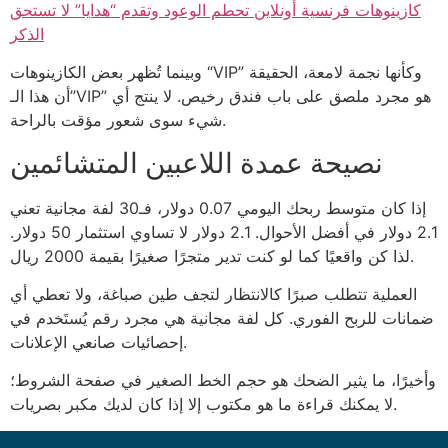
كازينوهات فرنسية أونلاين تحطم الوعود وتقدم “هدايا” لا تستحق
الذكر
وبينما تُظهر بعض الكازينوهات “VIP” وكأنها نجمة لامعة، الحقيقة
أن هذا الـ”VIP” هو مجرد ملصق على باب فندق رخيص. لا ينتج أي
شيء سوى شعور مؤقت بالراحة.
نصيحة عمدة اللاعبين المتشائمين
إذا كان متوسط ربحك اليومي 0.07 دولار، فـ30 لفة مجانية تعني
2.1 دولار في أفضل الأحوال. 2.1 دولار لا تساوي استثمار 50 دولار.
لذا كن واقعيًا كما لو كنت تدير متجرًا صغيرًا بقيمة 2000 ريال.
العملية تتطلب صبرًا كالانتظار لتجف طين صباغة، ولا تعطي أي
ضمانات للربح الفوري. كل لفة مجانية هي مجرد رقم يُستَخدم في
إحصائيات صانعي الإعلانات.
وأخيرًا، ما يثير الضحك هو حجم الخط الصغير في صفحة الشروط؛
لا يمكنك قراءة ما هو مكتوب إلا إذا كان لديك مكبر بصريات.