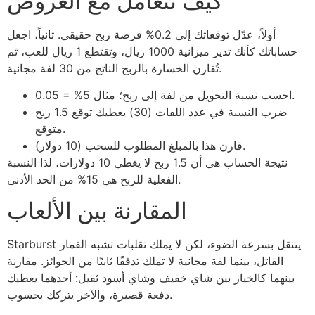
كيف تتعامل مع العروض
أولاً، عدّل توقعاتك إلى 0.2% فرصة ربح حقيقي. ثانياً، اجعل
حساباتك كأنك تدير ميزانية 1000 ريال، وتقتطع 1 ريال للعب، ثم
تُقارن الخسارة بالربح الناتج من 30 لفة مجانية.
احسب نسبة التحويل من لفة إلى ربح؛ مثال 5% = 0.05.
ضرب النسبة في عدد اللفات (30) يعطيك توقع 1.5 ربح
متوقع.
قارن هذا بالمبلغ المطلوب للسحب (10 دولار).
نتيجة الحساب هي أن 1.5 ربح لا يغطي 10 دولارات، لذا النسبة
الفعلية للربح هي 15% من الحد الأدنى.
المقارنة بين الألعاب
Starburst يتنقل بسرعة الضوء، لكن لا يملك تقلبات تشبه القمار
القاتل، بينما لفة مجانية لا تملك تدفقًا ثابتًا من الجوائز. مقارنة
بينهما كالخيار بين شاي خفيف وشاي أسود ثقيل: أحدهما يعطيك
دفعة قصيرة، والآخر يتركك بحسوب.