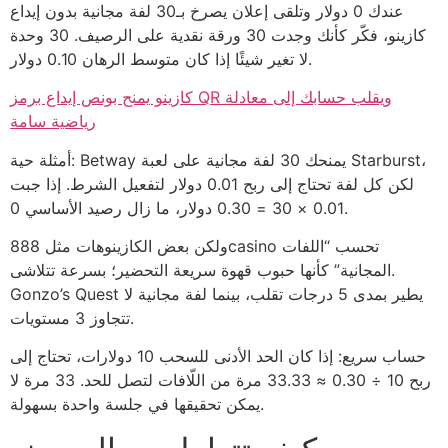
عندك 0 دولار وتلقى إعلان يصرخ بـ30 لفة مجانية بدون إيداع
كازينو، فكّر كأنك وجدت 30 ورقة نقدية على الرصيف. 30 وحدة
لا تغير شيئًا إذا كان متوسط الرهان 0.10 دولار.
كازينو يمنح بونص إيداع برمز QR ويقلب حسابك إلى معادلة
رياضية سامة
أمثلة حية: Betway يمنحك 30 لفة مجانية على لعبة Starburst،
لكن كل لفة تحتاج إلى ربح 0.01 دولار لتفعيل الشرط. إذا جبت
0.01 × 30 = 0.30 دولار، ما زال رصيد الأساسي 0.
ولكن بعض الكازينوهات مثل 888casino تحسب “اللفات
المجانية” كأنها حبوب قهوة سريعة التحضير؛ بسرعة تتلاشى.
Gonzo’s Quest يطير بمدى 5 درجات تقلب، بينما لفة مجانية لا
تتجاوز 3 مستويات.
حساب سريع: إذا كان الحد الأدنى للسحب 10 دولارات، تحتاج إلى
ربح 10 ÷ 0.30 ≈ 33.33 مرة من اللّافات لتصل للحد. 33 مرة لا
يمكن تحقيقها في جلسة واحدة بسهولة.