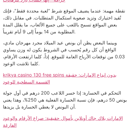
نقطة مهمة: عندما يضيف الموقع شرط “لعبة محددة فقط”، فإنك
تُقيد اختيارك وتزيد صعوبة استكمال المتطلبات. في مقابل ذلك،
بعض المواقع تسمح باللعب على جميع الألعاب، ما يقلل المدة
المطلوبة من 14 يوماً إلى 9 أيام تقريباً.
وبينما البعض يظن أن بونص عيد الميلاد مجرد مهرجان مادي،
الواقع أن كل رقم يُحسب في الشروط يكون له وزن يساوي
0.03 من توقعات الأرباح العامة للموقع. إذاً، كلما ارتفعت الأرقام،
كلما تلاشت الوعود.
krikya casino 130 free spins بدون إيداع الإمارات: حقيقة
القسمة السطحية للوعود
التحكم في الخسارة: إذا خسر اللاعب 200 درهم في أول جولة
بونص 50 درهم، فإن نسبة الخسارة الفعلية هي 250%، وهذا يعني
أن البونص لا يغطي الخسارة بل يزيدها.
الإمارات بلاك جاك أونلاين بأموال حقيقية: صراع الأرقام والوعود
الفارغة