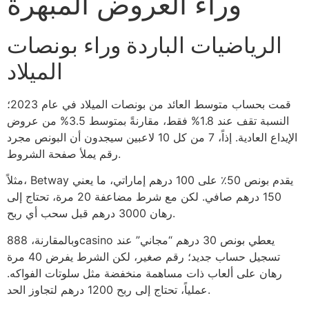
وراء العروض المبهرة
الرياضيات الباردة وراء بونصات
الميلاد
قمت بحساب متوسط العائد من بونصات الميلاد في عام 2023؛
النسبة تقف عند 1.8% فقط، مقارنةً بمتوسط 3.5% من عروض
الإيداع العادية. إذاً، 7 من كل 10 لاعبين سيجدون أن البونص مجرد
رقم يملأ صفحة الشروط.
مثلاً، Betway يقدم بونص 50٪ على 100 درهم إماراتي، ما يعني
150 درهم صافي. لكن مع شرط مضاعفة 20 مرة، تحتاج إلى
رهان 3000 درهم قبل سحب أي ربح.
وبالمقارنة، 888casino يعطي بونص 30 درهم “مجاني” عند
تسجيل حساب جديد؛ رقم صغير، لكن الشرط يفرض 40 مرة
رهان على ألعاب ذات مساهمة منخفضة مثل سلوتات الفواكه.
عملياً، تحتاج إلى ربح 1200 درهم لتجاوز الحد.