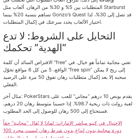
المتطلبات بين 5% و 30% من الرهان. ألعاب مثل Starburst
تساهم بنسبة 20% بينما Gonzo’s Quest قد تصل إلى 30%، لذا
اختيار الألعاب يحدد سرعتك في إكمال المتطلبات.
التحايل على الشروط: لا تدع
“الهدية” تحكمك
الافتراض السائد أن كلمة “free” تعني مجانية تماماً هو خيال. في
الواقع، 5 من كل 6 مواقع تحوّل “free spin” إلى ربح لا يمكن
سحبه إلا بعد إكمال متطلبات رهان تفوق 50 مرة على الرصيد
الفعلي.
مثال آخر: PokerStars يقدم بونص 10 درهم “مجاني” للعب على
لعبة رولت ذات ربحية 98.7%. إذا حسبنا متوسط رهان 20 درهم،
فستحتاج إلى 500 رهان للوصول إلى الحد المطلوب.
الاحتيال في كينو مباشر الإمارات: لماذا لا يُقال “مجانية” حقاً
100 دورة مجانية بدون إيداع بدون شرط رهان ليست مجرد
خرافة—إنها حساب بارد للرهانات