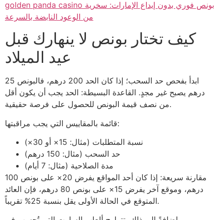
golden panda casino بونص فوري بدون إيداع الإمارات: سخرية
من الوعود النابضة بالسرعة
كيف تختار بونص لا ينهارك قبل
عيد الميلاد
ابدأ بفحص حد السحب؛ إذا كان الحد 200 درهم، فالبونص 25
درهم يصبح غير مجدٍ. القاعدة البسيطة: الحد يجب أن يكون أقل
من نصف قيمة البونص للحصول على فرصة حقيقية.
قائمة بالمقاييس التي يجب مراقبتها:
نسبة المتطلبات (مثال: 15× أو 30×)
حد السحب (مثال: 150 درهم)
مدة الصلاحية (مثال: 7 أيام)
مقارنة سريعة: إذا كان أحد المواقع يفرض 20× على بونص 100
درهم، وموقع آخر يفرض 15× على بونص 80 درهم، فإن العائد
المتوقع في الحالة الأولى يقل بنسبة 25% تقريباً.
وإضافةً إلى ذلك، تتراوح ألعاب السلوت التي تُحسب في