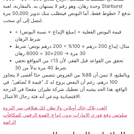
وحدة رهان، وهو رقم لا يستهان به. بالمقارنة، لعبة Starburst
تدفع 7 خطوط فقط، أما البونص فيتطلب منك تدوير 50,000 مرة
لتصل إلى أي سحب.
قيمة البونص الفعلية = (مبلغ الإيداع × نسبة البونص) ÷
شرط الرهان
مثال: إيداع 200 درهم × 100% = 200 درهم بونص؛ شرط
30 مرة → 200×30 = 6000 رهان
تحقق من القواعد قبل القفز، لأن 13٪ من المواقع تخفي
شرط 40 مرة بدلاً من 30.
وبالطبع، لا تنسَ أن 88% من العروض تتضمن حدًا أقصى لا يتجاوز
100 درهم، رغم أن البعض يروج له كـ “قيمة لا تُضاهى”. في
الواقع، هذا الحد يشبه أن تعطيك شركة طيران مقعدًا في الدرجة
الاقتصادية وتدعي أنه فئة رجال الأعمال.
العب بلاك جاك أونلاين ولا تظن إنك هتلاقي سر الثروة
سلوتس دفع فوري الإمارات بدون إيداع: القمع الرقمي للمكافآت
الزائفة