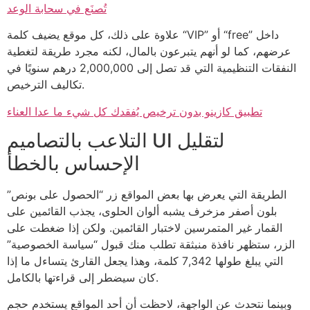
تُصنَع في سحابة الوعد
علاوة على ذلك، كل موقع يضيف كلمة “VIP” أو “free” داخل
عرضهم، كما لو أنهم يتبرعون بالمال، لكنه مجرد طريقة لتغطية
النفقات التنظيمية التي قد تصل إلى 2,000,000 درهم سنويًا في
تكاليف الترخيص.
تطبيق كازينو بدون ترخيص يُفقدك كل شيء ما عدا العناء
التلاعب بالتصاميم UI لتقليل
الإحساس بالخطأ
الطريقة التي يعرض بها بعض المواقع زر “الحصول على بونص”
بلون أصفر مزخرف يشبه ألوان الحلوى، يجذب القائمين على
القمار غير المتمرسين لاختبار القائمين. ولكن إذا ضغطت على
الزر، ستظهر نافذة منبثقة تطلب منك قبول “سياسة الخصوصية”
التي يبلغ طولها 7,342 كلمة، وهذا يجعل القارئ يتساءل ما إذا
كان سيضطر إلى قراءتها بالكامل.
وبينما نتحدث عن الواجهة، لاحظت أن أحد المواقع يستخدم حجم