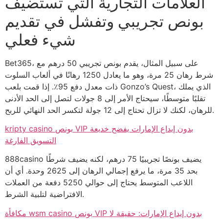
العلامات التجارية التي تستضيف
بونص تجريبي وتفشل في تقديم
شيء فعلي
Bet365، على سبيل المثال، يقدم بونص تجريبي 50 درهم مع
شرط رهان 25 مرة، وهو ما يعادل 1250 رهانًا في ألعاب السلوت
ذات معدل دفع 95٪. إذا قمت بلعب Gonzo’s Quest، الذي يملك
تقلبًا متوسطًا، سيحتاج الأمر إلى 8 جولات لتصل إلى الحد الأدنى
للرهان، لكنك لا تزال تحتاج إلى 12 جولة لتكسر الحد النهائي للربح.
kripty casino بونص VIP بدون إيداع الإمارات يفضح خديعة
التسويق الفارغة
888casino يضيف بونصًا تجريبيًا 75 درهم، لكنه يضيف شرطًا
بحد 35 مرة، ما يرفع إجمالي الرهان إلى 2625 وحدة. أي أن
اللاعب المتوسط يحتاج إلى حوالي 5250 دفعة من العملات
الافتراضية لتلبية الشرط.
مكافأة wsm casino بونص VIP بدون إيداع الإمارات: حقيقة لا