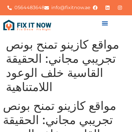
0564483648
info@fixitnow.ae
مواقع كازينو تمنح بونص
تجريبي مجاني: الحقيقة
القاسية خلف الوعود
اللامتناهية
مواقع كازينو تمنح بونص
تجريبي مجاني: الحقيقة