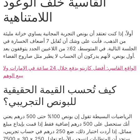
القاسية خلف الوعود
اللامتناهية
أولاً، إذا كنت تعتقد أن بونص التجربة المجانية يساوي خزانة مليئة
من الذهب، فأنت على وشك أن تُقابل 7 أضعاف الخسارة في
الجلسة التالية. في المتوسط، 62٪ من اللاعبين الجدد يتوقفون بعد
أول بونص، لأنهم يدركون أن الحساب لا يطير مثل صاروخ الفضاء.
الواقع القاسي: أفضل كازينو يدفع خلال 24 ساعة في الإمارات ولا
يبيع الوهم
كيف تُحسب القيمة الحقيقية
للبونص التجريبي؟
الرياضيات البسيطة تقول إن بونص 100% حتى 500 درهم يعني
أنك ستحصل على 500 درهم إضافية فقط إذا قمت بإيداع مبلغ
مماثل. إذا أردت اختبار ذلك، ضع 250 درهم في حساب تجريبي،
ستجد أن المتطلبات لتسحب الأرباح تعادل 250 × 30 = 7500