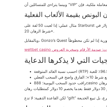
 البونص بقيمة الألعاب الفعلية
مثال عملي: إذا لعبت 50 لفة على Starburst بسرعة 0.6 ثانية لكل لفة، ستحصل على 30 دورة في أقل من دقيقة، وهو ما يفوق قيمة بونص 10 دولار على حساب 5 دولار في
شرط الرهان 20×.
 الإمارات: صدمة الأرقام وسخرية العروض
يات التي لا يذكرها الدعاية