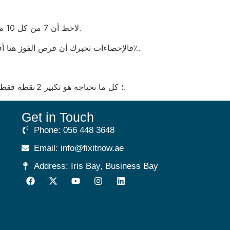
لاحظ أن 7 من كل 10 مواقع تشمل شرط إغلاق البونص في غضون 7 أيام، وهو إطار زمني أقصر من مدة إكمال أي مهمة فورية على بعض الألعاب.
وعلى طريقة 888casino، تُجبرك على ربح 3 مكافئ “free spin” لا يمكن استخدامها إلا على لعبة ذات RTP 92٪، فالإحصاءات تخبرك أن فرص الفوز هنا أقل من 1٪.
وفي النهاية، ما يزعجني حقاً هو حجم الخط الصغير في زر “تأكيد السحب” داخل منصة 888casino؛ كل ما تحتاجه هو تكبير 2 نقطة فقط لتجنب الأخطاء الفادحة.
Get in Touch
Phone: 056 448 3648
Email: info@fixitnow.ae
Address: Iris Bay, Business Bay