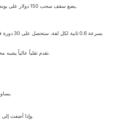
وبينما يتراءى للمتسائلين أن “VIP” تعني معاملة ملكية، فإن Bet365 يضع سقف سحب 150 دولار على بونص الإيداع، ما يجعل كل محاولاتك لبلوغ 200 دولار عبثاً.
وبالمقابل، Gonzo’s Quest تقدم تقلباً عالياً يشبه محاولة تخطي شرط بونص 200 دولار بمقابل 5 دولارات، يعني خسارة فورية إذا لم تكن محظوظاً.
احسب نسبة العائد المتوقعة (RTP) لكل لعبة؛ مثال: 96.5٪ للعبة Classic Luxe يساوي خسارة 3.5٪ على المدى الطويل.
وإذا أضفت إلى ذلك مكافأة إيداع 15 ٪ على أول 200 دولار، سيظهر لك أن الصافي هو 30 دولار فقط بعدما يخصم 10 دولار كمتطلبات رهان.