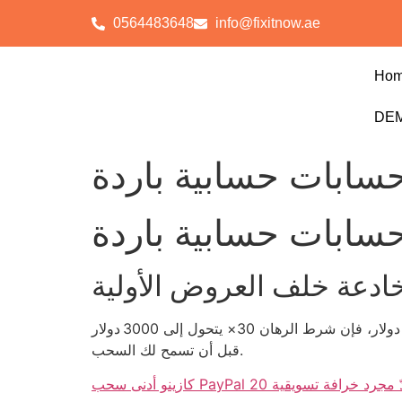
0564483648
info@fixitnow.ae
Ho
DEM
حسابات حسابية باردة
حسابات حسابية باردة
خادعة خلف العروض الأولية
أولاً، 3.5٪ من اللاعبين يظنون أن بونص 100 دولار هو فرصة استثمارية حقيقية. وفي الواقع، إذا كان الحد الأدنى للإيداع 20 دولار، فإن شرط الرهان 30× يتحول إلى 3000 دولار
قبل أن تسمح لك السحب.
يُعَدّ هذا الحدّ مجرد خرافة تسويقية