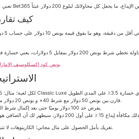
كيف تقارن
weltbet casino بونص كود إكسكلوسيف
الاستراتيج
قارن بين بونص 50 دولار مع شرط 40× و بونص 20 دولار مع شرط 10×؛ الفارق واضح في السحب الفعلي.
راقب حدود السحب اليومية؛ 888casino يفرض حد 100 دولار يوميًا حتى بعد إكمال شرط الرهان.
لكن القاعدة الذهبية: لا تدع “gift” تغريك بأمل الحصول على مال مجاني؛ الكازينوهات لا تتبرع، بل تبيع الخديعة.