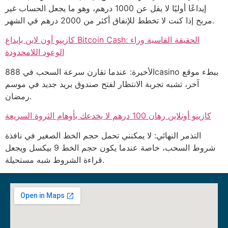
إيداعًا أوليًا لا يقل عن 1000 درهم، وهو ما يجعل الحساب غير
مربح إذا كنت لا تخطط للإنفاق أكثر من 2000 درهم في الشهر.
كازينو أون لاين بإيداع Bitcoin Cash: الحقيقة القاسية وراء
الوعود اللامحدودة
الأخيرة: عندما تقارن سرعة السحب في 888casino ببطء موقع
آخر، تشبه تجربة الانتظار لفتح صندوق بريد جديد في موسم
رمضان.
كازينو أونلاين رهان 100 درهم لا يخدعك بأوهام الثروة السريعة
التذمر النهائي: لا يمكنني تحمل حجم الخط الصغير في نافذة
شروط السحب، خاصة عندما يكون حجم الخط 9 بيكسل ويجعل
قراءة الشروط شبه مستحيلة.