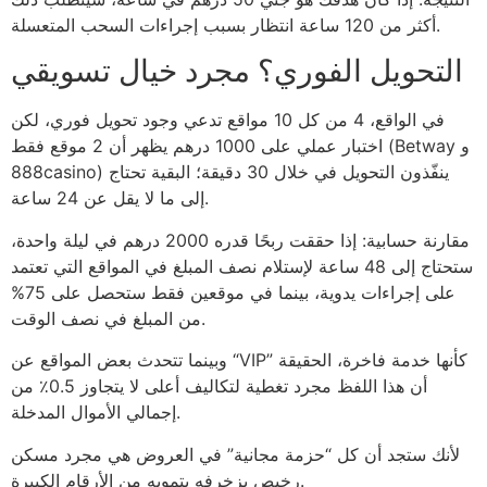
أكثر من 120 ساعة انتظار بسبب إجراءات السحب المتعسلة.
التحويل الفوري؟ مجرد خيال تسويقي
في الواقع، 4 من كل 10 مواقع تدعي وجود تحويل فوري، لكن
اختبار عملي على 1000 درهم يظهر أن 2 موقع فقط (Betway و
888casino) ينفّذون التحويل في خلال 30 دقيقة؛ البقية تحتاج
إلى ما لا يقل عن 24 ساعة.
مقارنة حسابية: إذا حققت ربحًا قدره 2000 درهم في ليلة واحدة،
ستحتاج إلى 48 ساعة لإستلام نصف المبلغ في المواقع التي تعتمد
على إجراءات يدوية، بينما في موقعين فقط ستحصل على 75%
من المبلغ في نصف الوقت.
وبينما تتحدث بعض المواقع عن “VIP” كأنها خدمة فاخرة، الحقيقة
أن هذا اللفظ مجرد تغطية لتكاليف أعلى لا يتجاوز 0.5٪ من
إجمالي الأموال المدخلة.
لأنك ستجد أن كل “حزمة مجانية” في العروض هي مجرد مسكن
رخيص يزخرفه بتمويه من الأرقام الكبيرة.