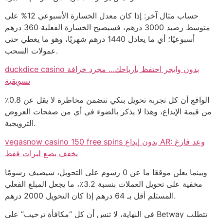
حساب مثال آخر: إذا كان معدل الخسارة الأسبوعي 12% على
متوسط رصيد 3000 درهم، فسيصبح الخسارة الفعلية 360 درهم
أسبوعيًا؛ أي ما يعادل 1440 درهم شهريًا، وهو ما يغطي حتى
عمولات السحب.
duckdice casino بدون وايجر احتفظ بأرباحك… مجرد خرافة
تسويقية
الواقع أن كل تجربة تحويل بنكي تتضمن مخاطرة لا يقل عن 0.8٪
من قيمة الإيداع، وهذا لا يذكر بالضوء في أي من صفحات العروض
الترويجية.
vegasnow casino 150 free spins بدون إيداع AR: وعد فارغ
يخفف بضع ليرات فقط
وبينما يعلن موقعًا ما عن 0 رسوم على التحويل، سيضيف رسومًا
مخفية على تحويل العملات بنسبة 3.2٪، ما يجعل المبلغ الفعلي
المستلم أقل بـ 64 درهم إذا كان التحويل 2000 درهم.
في النهاية، لا تنس أن كل “مكافأة ترحيب” على Betway تتطلب