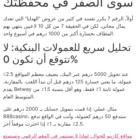
سوى الصفر في محفظتك
أولاً، الرقم 7 يكرر نفسه في كثير من عروض “الهدايا” التي تعدك
بمال مجاني، لكن في الحقيقة 7 من كل 10 لاعبين ينتهي بهم
المطاف بخسارة أكبر من 1000 درهم في أسبوع واحد.
تحليل سريع للعمولات البنكية: لا
تتوقع أن تكون 0%
عند تحويل 5000 درهم عبر البنك، يضيف معظم المواقع 2.5٪
عمولة، ما يعني خسارة 125 درهم قبل أن تبدأ اللعب. بالمقارنة،
يقدم Betway عمولة ثابتة 1٪ فقط، وهو أقل بنسبة 1.5٪ من
المتوسط العام.
مثال عملي: إذا قمت بتمويل حسابك بـ 2000 درهم على
888casino، ستدفع 50 درهم كعمولة، وأنت في الواقع تدفع
2.5٪ مقارنة بـ 1٪ إذا اخترت موقعاً آخر.
مواقع كازينو للجوال: لماذا لا تستثمر في الوهم الرقمي وتستمتع