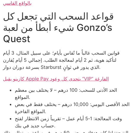
بالواقع القاسي
قواعد السحب التي تجعل كل
شيء أبطأ من لعبة Gonzo’s
Quest
قوانين السحب غالباً ما تُقاس بأيام؛ على سبيل المثال، 3 أيام
لتأكيد هوية، ثم 2 أيام لمعالجة الطلب. إجمالي 5 أيام يُقارن
بسرعة دوران دوار Starburst الذي يدور في ثوانٍ.
كازينو يقبل Apple Pay يتحدى كل وعود “VIP” الفارغة
الحد الأدنى للسحب: 100 درهم – لا يختلف بين معظم
المواقع.
الحد الأقصى اليومي: 10,000 درهم – يختلف فقط في بعض
المواقع الفاخرة.
وقت المعالجة: 1‑5 أيام عمل – تقريباً زمن الانتظار لفتح
حساب جديد في بنك.
النتيجة: إذا كان هدفك هو جني 50 درهم في ساعة، سيتطلب ذلك