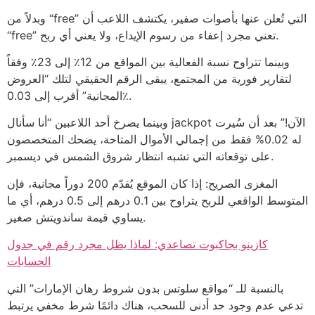
وبدلاً من “free” التي تُعلن عنها بأصوات صفير، يكتشف اللاعب أن
“free” تعني مجرد إعفاء من رسوم الإيداع، ولا يعني أي ربح.
وبينما تتراوح نسبة الفعالية بين المواقع من 12٪ إلى 23٪ وفقاً
لتقارير فورية من المجتمع، يبقى الرقم الحقيقي لتلك “العروض
المجانية” أقرب إلى 0.03٪.
وبينما يصرخ أحد اللاعبين “أنا سأنال jackpot الآن!” بعد أن سُيرت
له 0.02% فقط من إجمالي الأموال المتاحة، يضحك المتخصصون
على توقعاته التي تشبه انتظار شروق الشمس في ديسمبر.
المغزى الصريح: إذا كان الموقع يُقدّم 200 دوراً مجانية، فإن
المتوسط الواقعي للربح يتراوح بين 0.1 درهم إلى 0.5 درهم، أي ما
يساوي قيمة ساندويتش صغير.
كازينو بجاكبوت تصاعدي: لماذا يظل مجرد رقم في جدول
الحسابات
بالنسبة للـ “مواقع سلوتس بدون شروط رهان الإمارات” التي
تدعي عدم وجود حد أدنى للسحب، هناك دائمًا شرط مخفي يرتبط