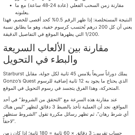
مقارنة زمن السحب الفعلي (عادة 24‑48 ساعة) مع ما
يعلنونه.
النتيجة المستخلصة: إذا ظهر الرقم 0.5% كحد أقصى للخصم، فهذا
يعني أن كل 200 درهم تُحتسب كرسوم خفية، وهو ما يطابق نسبة
1/200 التي يظهرها الموقع في التفاصيل الدقيقة.
مقارنة بين الألعاب السريعة
والبطء في التحويل
Starburst يملك دوراناً سريعاً يلامس 45 ثانية لكل جولة، مقابل
Gonzo’s Quest الذي يحتاج ما يجود به 12 ثانية إضافية للرسوم
المتحركة، وهذا الفرق يتجسد في رسوم التحويل في الموقع.
عند مقارنة هذه السرعة مع “التحقق من الشروط” في أحد
المواقع، نجد أن العملية تأخذ بالضبط 3 دقائق لتظهر “ليس هناك
أي شرط رهان”، ثم تظهر رسائل مكررة تقول “الشروط ستظهر
لاحقاً”.
حساب تقريبي: 3 دقائق × 60 ثانية = 180 ثانية؛ إذا كان زمن