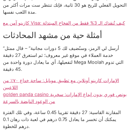
التحويل الفعلي للربح هو 30 ثانية، فإنك تنتظر ست مرات أكثر من
مدة اللعب نفسها.
كازينو آمن مع Visa: كيف تُنقذك الـ 3% فقط من الفخاخ المبتذلة
أمثلة حية من مشهد المحادثات
“أرسل لي الرمز، وسنُضيف لك 5 دورات مجانية” – قال ممثل
خدمة العملاء في موقع غير معروف؛ ثم استغرق 27 دقيقة
لتفعيلها، أي ما يعادل دورة واحدة من Mega Moolah التي تدوم
45 دقيقة.
الإمارات كازينو أونلاين مع تطبيق موبايل: ساحة خداع ٧٠٪ من
اللاعبين
golden panda casino بونص فوري بدون إيداع الإمارات: سخرية
من الوعود النابضة بالسرعة
المقارنة القاسية: 27 دقيقة تقريبا 0.45 ساعة، وفي تلك الفترة
يمكنك أن تخسر ما يعادل 0.75 درهم في لعبة ذات رهان 0.1
درهم للخطوة.