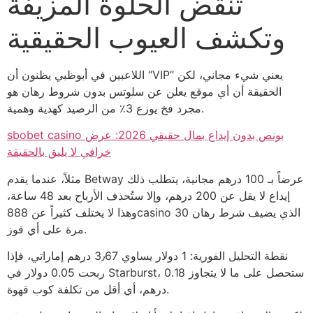
تنقض الحلوة المزيفة
وتكشف العيوب الحقيقية
اللاعبين في أبوظبي يظنون أن “VIP” يعني شيء مجاني، لكن
الحقيقة أن أي موقع يعلن عن سلوتس بدون شروط رهان هو
مجرد فخ يوزع 3٪ من الرصيد كهدية وهمية.
sbobet casino بونص بدون إيداع بمال حقيقي 2026: عرض
خرافي لا يليق بالحقيقة
مثلاً، عندما يقدم Betway عرضاً بـ 100 درهم مجانية، يتطلب ذلك
إيداع لا يقل عن 200 درهم، وإلا ستُحذف الأرباح بعد 48 ساعة،
وهذا لا يختلف كثيراً عن 888casino الذي يضيف شرط رهان 30
مرة على أي فوز.
نقطة التحليل الفورية: 1 دولار يساوي 3٫67 درهم إماراتي، فإذا
ربحت 0.05 دولار في Starburst، ستحصل على ما لا يتجاوز 0.18
درهم، أي أقل من تكلفة كوب قهوة.