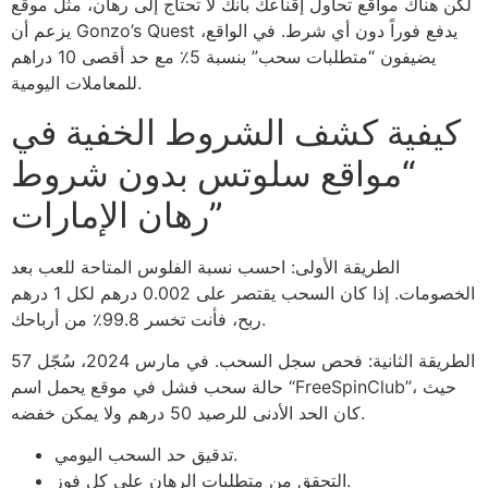
لكن هناك مواقع تحاول إقناعك بأنك لا تحتاج إلى رهان، مثل موقع
يزعم أن Gonzo’s Quest يدفع فوراً دون أي شرط. في الواقع،
يضيفون “متطلبات سحب” بنسبة 5٪ مع حد أقصى 10 دراهم
للمعاملات اليومية.
كيفية كشف الشروط الخفية في
“مواقع سلوتس بدون شروط
رهان الإمارات”
الطريقة الأولى: احسب نسبة الفلوس المتاحة للعب بعد
الخصومات. إذا كان السحب يقتصر على 0.002 درهم لكل 1 درهم
ربح، فأنت تخسر 99.8٪ من أرباحك.
الطريقة الثانية: فحص سجل السحب. في مارس 2024، سُجّل 57
حالة سحب فشل في موقع يحمل اسم “FreeSpinClub”، حيث
كان الحد الأدنى للرصيد 50 درهم ولا يمكن خفضه.
تدقيق حد السحب اليومي.
التحقق من متطلبات الرهان على كل فوز.