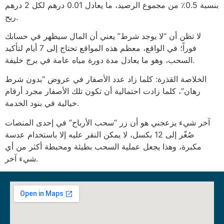
بنسبة 0.5٪ من مجموع الرصيد، ما يعادل 0.01 درهم لكل 2 درهم
ربح.
لا تظن أن “لا يوجد شرط” يعني أن المال سيظهر في حسابك
فوراً؛ في الواقع، معظم هذه المواقع تحتاج إلى 7 أيام لتأكيد
السحب، وهو ما يعادل مدة دورة مياه عامة في برج خليفة.
الخلاصة القذرة: كلما زاد عدد الأصفار في عروض “بدون شرط
رهان”، كلما زادت احتمالية أن تكون تلك الأصفار مجرد أرقام
خيالية في بنود الخدمة.
آخر شيء يزعجني هو أن زر “سحب الأرباح” في إحدى المنصات
صُغّر إلى 12 بكسل، لا يمكن النقر عليه إلا باستخدام عدسة
مكبرة، وهذا يجعل عملية السحب بطيئة ومحبطة أكثر من أي
شيء آخر.