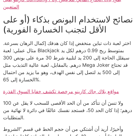
المتعبين
نصائح لاستخدام البونص بذكاء (أو على
الأقل لتجنب الخسارة الفورية)
اختر لعبة ذات تباين منخفض إذا كان هدفك إكمال الرهان بسرعة.
مثال عملي: لعبة Blackjack بمتوسط ربح 0.99 درهم لكل يد
سيقلل الحاجة إلى 200 يد لتلبية شرط 30 مرة على بونص 300
درهم. بالمقابل، لعبة عالية التذبذب مثل Mega Joker قد تحتاج
إلى 500 يد لتصل إلى نفس الهدف، وهو ما يزيد من احتمال
الخسارة إلى 65%.
مواقع بلاك جاك كازينو مرخصة تكشف خفايا السوق القذرة
ولا تنسَ أن تتأكد من أن الحد الأقصى للسحب لا يقل عن 100
درهم؛ إذا كان الحد 50، فستجد نفسك عالقًا في دائرة لا نهائية من
المتطلبات.
وأخيرًا، أريد أن أشتكي من أن حجم الخط في قسم “الشروط