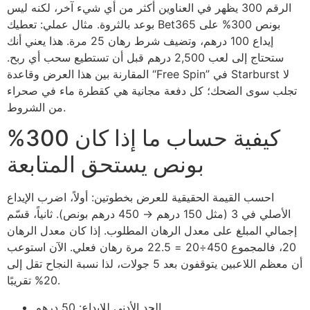
الرقم 300 يظهر في العناوين أكثر من أي شيء آخر، لكنه ليس
بوعد بالثروة. مثال عملي: تعطيك Bet365 بونص 300% على
إيداع 100 درهم، وتضيف شرط رهان 25 مرة. هذا يعني أنك
ستحتاج إلى لعب 2,500 درهم قبل أن تستطيع سحب أي ربح.
المقارنة بين هذا العرض وقاعدة “Free Spin” في Starburst لا
تجلب سوى الضحك؛ كل دفعة مجانية هي كقطرة ماء في صحراء
من الشروط.
كيفية حساب ما إذا كان 300%
بونص يستحق المتابعة
احسب القيمة الحقيقية للعرض بخطوتين: أولاً، اضرب الإيداع
الأصلي في 3 (مثل 150 درهم → 450 درهم بونص). ثانياً، قسّم
إجمالي المبلغ على معدل الرهان المطلوب. إذا كان معدل الرهان
20، فالمجموع 450÷20 = 22.5 مرة رهان فعلي. الآن استوعب
أن معظم اللاعبين يتوقفون بعد 5 جولات، لذا نسبة النجاح تقل إلى
20% تقريبًا.
الحد الأدنى للإيداع: 50 درهم