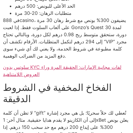
الحد الأعلى للبونص: 500 درهم
متطلبات الرهان: 20‑30 مرة
في 888casino، يضيفون 300% بونص مع شرط رهان 30 مرة
على ألعاب السلوت فقط. إذا لعبت Gonzo’s Quest لمدة 30
دورة، ستحقق متوسط ربح 0.98 درهم لكل دورة، وبالتالي تحتاج
إلى 294 درهم لتكمل المتطلبات. الأرقام تكشف أن “VIP” مجرد
كلمة مطبوعة في شروط الخدمة، ولا يعني لك أي شيء سوى
دفع المزيد من الضرائب الوهمية.
سلوتس بدون KYC لفات مجانية الإمارات: الحقيقة المرة وراء
العروض اللامتناهية
الفخاخ المخفية في الشروط
الدقيقة
لا تظن أن كلمة “gift” تُعطي لك حلاً سحريًا؛ بل هي مجرد إشارة
إلى أن الكازينو لا يقدم هدايا حقيقية. مثال آخر: 1xBet يعلن بونص
300% على إيداع 200 درهم مع حد سحب 150 درهم. إذا