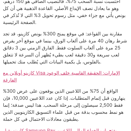
احتسبت نسبة السحب 75%، فالنصيب الصافي هو 150 درهم،
وهو ما يعادل نصف الإيداع الأصلي. القاعدة الذهبية هي أن كل
بونص يأتي مع جزاء خفي، مثل رسوم تحويل 3% التي لا تُذكر في
الصفحة الرئيسية.
مقارنة بين القواعد: في موقع يمنح 300% بونص كازينو، قد تجد
شرط رهان 40 مرة على ألعاب الورق، بينما في موقع آخر يفرض
25 مرة على ألعاب السلوت فقط. الفارق الزمني بين 3 دقائق
لعب سريعة و30 دقيقة لعب بطيء يُظهر أن السرعة لا تتعلق
بالفلوس، بل بكمية البيانات التي يُطلب منك تحميلها.
كازينو أونلاين مع Visa الإمارات: الحقيقة القاسية خلف الوعود
الفارغة
الواقع أن 75% من اللاعبين الذين يوقعون على عرض 300%
ينهارون قبل إتمام المتطلبات. إذا كان عدد اللاعبين 10,000، فإن
فقط 2,500 سيصلون إلى مرحلة السحب. هذا ليس صدفة؛ إنما
هو نمط محسوب بدقة من قبل علماء التسويق الكازينويين الذين
يطبقون معادلات الاحتمال في كل حملة.
كازينو يقبل Samsung Pay يفتح باب الخداع المالي لللاعبين