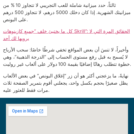
ثالثاً، حدد ميزانية شاملة للعب التجريبي لا تتجاوز 10 % من
ميزانيتك الشهرية. إذا كان دخلك 5000 درهم، لا تتجاوز 500 درهم
على البونص.
كل ما يختبئ خلف “جميع كازينوهات Skrill”: الحقائق المرة التي لا
يرويها لك أحد
وأخيراً، لا تنسَ أن بعض المواقع تخفي شرطًا خاصًا: سحب الأرباح
لا يُسمح به قبل رفع مستوى الحساب إلى “الدرجة الذهبية”، وهي
خطوة تتطلب رهانًا إضافيًا بقيمة 100 دولار على ألعاب غير روليت.
نهايةً، ما يزعجني أكثر هو أن زر “إغلاق البونص” في بعض الألعاب
يظل صغيرًا بحجم بكسل واحد، يجعلني أقوم بتمرير الصفحة ثلاث
مرات فقط للعثور عليه.