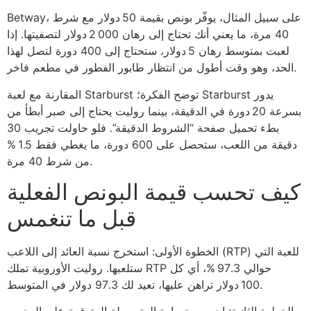
Betway، على سبيل المثال، يوفّر بونص بقيمة 50 دولار مع شرط
40 مرة، ما يعني أنك تحتاج إلى رهان 2 000 دولار لتصفيتها. إذا
لعبت بمتوسط رهان 5 دولار، ستحتاج إلى 400 دورة لتصل لهذا
الحد، وهو وقت أطول من انتظار طابور الفطور في مطعم فاخر.
المقارنة مع لعبة Starburst توضح الفكرة؛ Starburst يدور
بسرعة 20 دورة في الدقيقة، بينما روليت يحتاج إلى صبر أبطأ من
بطء تحميل صفحة “الشروط الدقيقة”. فلو حاولت تجريب 30
دقيقة من اللعب، ستحصل على 600 دورة، ما يغطي فقط 1.5 %
من شرط 40 مرة.
كيف تحسب قيمة البونص الفعلية
قبل ما تنغمس
الخطوة الأولى: استخرج نسبة العائد إلى اللاعب (RTP) للعبة التي
ستلعبها. روليت الأوروبية تملك RTP حوالي 97.3 %، أي كل
100 دولار تراهن عليها، تعيد لك 97.3 دولار في المتوسط.