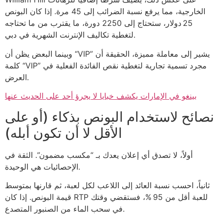
الخارجية، مما يرفع نسبة الضرائب إلى 45 مرة. إذا كان البونص
25 دولار، ستحتاج إلى 2250 دورة، ما يقترب من ما تحتاجه
لتغطية تكاليف الإنترنت الشهرية في دبي.
وبينما البعض يظن أن “VIP” يشير إلى معاملة مميزة، الحقيقة أن
كلمة “VIP” مجرد تسمية تجارية لتغطية نقص الفائدة الفعلية في
العرض.
بينغو في الإمارات يكشف خبايا لا يجرؤ أحد على الحديث عنها
نصائح لاستخدام البونص بذكاء (أو على
الأقل لا أن تكون أبله)
أولاً، لا تصدق أي إعلان يعدك بـ “مكسب مضمون”. الثقة في
الإحصائيات هي الوحيدة.
ثانياً، احسب نسبة العائد إلى اللاعب لكل لعبة، ثم قارنها بمتوسط
قيمة البونص. إذا كان RTP للعبة أقل من 95 %، فستقضي وقتك
في سحب الماء من الصنبور المتصدع.