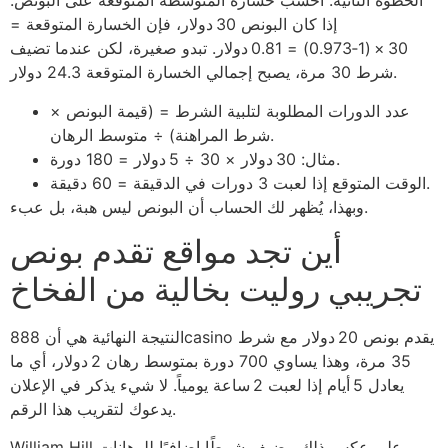
الخطوة الثانية: احسب خسارة المتوسطة المتوقعة على البونص.
إذا كان البونص 30 دولار، فإن الخسارة المتوقعة =
30 × (1‑0.973) = 0.81 دولار. تبدو صغيرة، لكن عندما تضيف
شرط 30 مرة، يصبح إجمالي الخسارة المتوقعة 24.3 دولار.
عدد الدورات المطلوبة لتلبية الشرط = (قيمة البونص ×
شرط المراهنة) ÷ متوسط الرهان.
مثال: 30 دولار × 30 ÷ 5 دولار = 180 دورة.
الوقت المتوقع إذا لعبت 3 دورات في الدقيقة = 60 دقيقة.
وبهذا، يُظهر لك الحساب أن البونص ليس هبة، بل عبء.
أين تجد مواقع تقدم بونص
تجريبي روليت بخالية من الفخاخ
النتيجة النهائية هي أن 888casino يقدم بونص 20 دولار مع شرط
35 مرة، وهذا يساوي 700 دورة بمتوسط رهان 2 دولار، أي ما
يعادل 5 أيام إذا لعبت 2 ساعة يومياً. لا شيء يذكر في الإعلان
يدعوك لتقريب هذا الرقم.
William Hill على عكس ذلك، يضيف شرطًا إضافيًا للرهانات