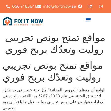
0564483648
info@fixitnow.ae
مواقع تمنح بونص تجريبي
روليت وتعدّك بربح فوري
مواقع تمنح بونص تجريبي
روليت وتعدّك بربح فوري
الواقع أن معظم “العروض المجانية” مثل حبة خنجر في يد طفل:
لا تستحق الفتنة. في عام 2023، 67 % من اللاعبين الجدد في
الإمارات ينهارون على بونص تجريبي روليت قبل ما يلمّوا أي ربح
حقيقي.