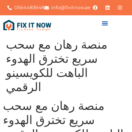
0564483648
info@fixitnow.ae
منصة رهان مع سحب
سريع تخترق الهدوء
الباهت للكويسينو
الرقمي
منصة رهان مع سحب
سريع تخترق الهدوء