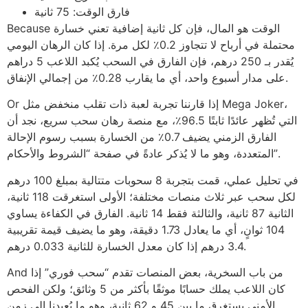
فارق الوقت: 75 ثانية
Because الوقت هو المال، فإن كل ثانية إضافية تعني خسارة
محتملة في أرباح لا تتجاوز 0.2٪ لكل مرة. إذا كان الرهان اليومي
يُقدر بـ 250 درهم، فإن الفارق في السحب يُكبد اللاعب 5 دراهم
على مدار أسبوع واحد، أي ما يقارب 0.28٪ من إجمالي الإنفاق.
Or إذا قارننا تجربة لعبة ذات تقلب منخفض مثل Mega Joker،
التي تُظهر عائدًا ثابتًا 96.5٪، مع منصة رهان سحب سريع، نجد أن
الفارق الزمني يضيف 0.7٪ من الخسارة بسبب رسوم الإحالة
المتعددة، وهو ما لا يُذكر عادةً في صفحة “الشروط والأحكام”.
في تحليل عملي، قمت بتجربة 8 سحوبات متتالية بمبلغ 100 درهم
لكل سحب عبر ثلاث منصات مختلفة؛ الأولى استغرقت 118 ثانية،
الثانية 87 ثانية، والثالثة فقط 14 ثانية. الفارق في الكفاءة يساوي
104 ثوانٍ، أي ما يعادل 1.73 دقيقة، وهو ما يضيف قيمة تقريبية
3.4 درهم إذا كان معدل الخسارة للثانية 0.033 درهم.
And من باب السخرية، بعض المنصات تقدم “سحب فوري” إذا
كان اللاعب يملك حسابًا موثقًا بأكثر من 5 وثائق؛ ولكن الفحص
الأمني يستغرق ما بين 45 و 62 ثانية، وهو ما يُعيدنا إلى زمن