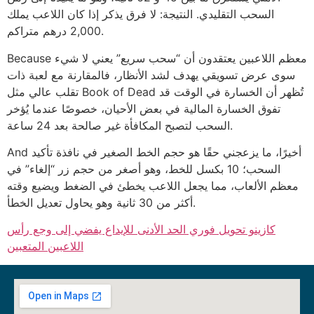
السحب التقليدي. النتيجة: لا فرق يذكر إذا كان اللاعب يملك
2,000 درهم متراكم.
Because معظم اللاعبين يعتقدون أن “سحب سريع” يعني لا شيء
سوى عرض تسويقي يهدف لشد الأنظار، فالمقارنة مع لعبة ذات
تقلب عالي مثل Book of Dead تُظهر أن الخسارة في الوقت قد
تفوق الخسارة المالية في بعض الأحيان، خصوصًا عندما يُؤخر
السحب لتصبح المكافأة غير صالحة بعد 24 ساعة.
And أخيرًا، ما يزعجني حقًا هو حجم الخط الصغير في نافذة تأكيد
السحب؛ 10 بكسل للخط، وهو أصغر من حجم زر “إلغاء” في
معظم الألعاب، مما يجعل اللاعب يخطئ في الضغط ويضيع وقته
أكثر من 30 ثانية وهو يحاول تعديل الخطأ.
كازينو تحويل فوري الحد الأدنى للإيداع يفضي إلى وجع رأس
اللاعبين المتعبين