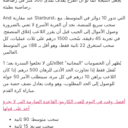
رصاصية بطيئة.
And عند مقارنة Starburst، التي تدور 10 دوائر في المتوسط، مع
سحب سريع للمنصة، نجد أن العربة الأسرع لا تعني بالضرورة
وصول الأموال إلى الجيب قبل أن يقرر اللاعب إغلاق المتصفح.
في تجربة 45 دقيقة، سُحب 1500 درهم على ثلاث عمليات، كل
سحب استغرق 22 ثانية فقط، وهو أقل بـ 88٪ من المتوسط
العالمي.
لكن لا تخلعوا السدرة بعد؛ 1xBet يُظهر أن الخصومات “المجانية”
تُقفل فقط إذا تجاوزت الحد الأدنى للرهان 500 درهم. إذا كان
اللاعب يراهن 10 درهم في كل مرة، سيتطلب الأمر 50 جولة
للوصول إلى الحد المطلوب، وهو وقت يعادل نصف حصة من
مباراة كرة القدم.
أفضل وقت في اليوم للعب الكازينو: القاعدة الصارمة التي لا يجرؤ
أحد على قولها
سحب متوسط: 90 ثانية
سحب سريع: 15 ثانية