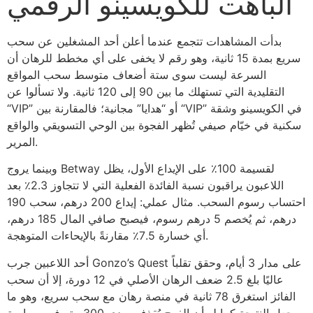
الباهت للكويسينو الرقمي
بدأت المشاهدات تتجمع عندما أعلن أحد المشغلين عن سحب
سريع بمدة 15 ثانية، وهو رقم لا يخفى على أي مخطط للرهان أن
السرعة ليست سوى ستة أضعاف متوسط سحب المواقع
التقليدية التي تستهلك ما بين 90 إلى 120 ثانية. ولا تسألوا عن
“VIP” أو “هدايا” مجانية؛ فالمقارنة بين “VIP” في الكويسينو وشقة
سكنية في خيّام صيفي تُظهر الفجوة بين الوحي التسويقي والواقع
المرير.
وبينما يروج Betway لقسيمة 100٪ على الإيداع الأول، يظل
اللاعبون يراقبون نسبة الفائدة الفعلية التي لا تتجاوز 2.3٪ بعد
احتساب رسوم السحب. مثال عملي: إيداع 200 درهم، سحب 190
درهم، ثم يُخصم 5 درهم رسوم، فيصبح صافي المال 185 درهم،
أي خسارة 7.5٪ مقارنةً بالإيحاءات المتوهجة.
أحد اللاعبين جرب Gonzo’s Quest على مدار 3 أيام، وحقق تقلباً
عاليًا بلغ 2.5 ضعف الرهان الأصلي في 12 دورة، إلا أن سحب
الفائز استغرق 78 ثانية في منصة رهان مع سحب سريع، وهو ما
يجعل النتيجة كما لو أن الفرح يُقذف بمدى 300 متر في رصاصة