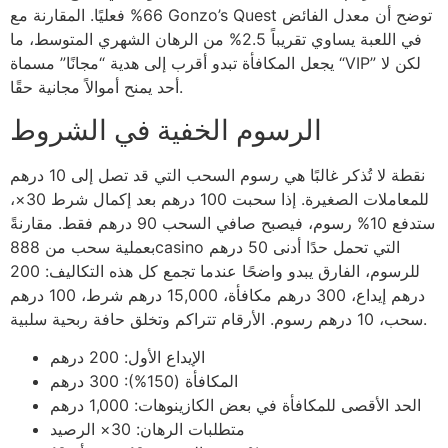
66% فعليًا. المقارنة مع Gonzo’s Quest توضح أن معدل الفائض
في اللعبة يساوي تقريباً 2.5% من الرهان الشهري المتوسط، ما
يجعل المكافأة تبدو أقرب إلى هدية “مجانًا” مسماة “VIP” لكن لا
أحد يمنح أموالاً مجانية حقًا.
الرسوم الخفية في الشروط
نقطة لا تُذكر غالبًا هي رسوم السحب التي قد تصل إلى 10 درهم
للمعاملات الصغيرة. إذا سحبت 100 درهم بعد إكمال شرط 30×،
ستدفع 10% رسوم، فيصبح صافي السحب 90 درهم فقط. مقارنةً
بعملية سحب من 888casino التي تحمل حدًا أدنى 50 درهم
للرسوم، الفارق يبدو واضحًا عندما تجمع كل هذه التكاليف: 200
درهم إيداع، 300 درهم مكافأة، 15,000 درهم شرط، 100 درهم
سحب، 10 درهم رسوم. الأرقام تتراكم وتخلق حافة ربحية سلبية.
الإيداع الأول: 200 درهم
المكافأة (150%): 300 درهم
الحد الأقصى للمكافأة في بعض الكازينوهات: 1,000 درهم
متطلبات الرهان: 30× الرصيد