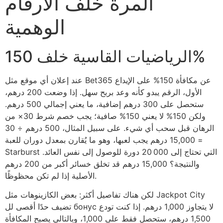
المرة خلف الأرقام
الوهمية
الرياضيات القاسية خلف 150%
عند إعلان أي موقع مثل Bet365 عن مكافأة 150% على الإيداع
الأول، الرقم يبدو كأنه وعد بربح سهل. إذا وضعت 200 درهم،
ستحصل على 300 درهم إضافية، ما يعني إجمالي 500 درهم.
ولكن 150% لا يعني 150% صافية؛ يجب خصم شرط 30× من
الرهان قبل سحب أي شيء. على سبيل المثال، 500 درهم ÷ 30
= 15,000 درهم يجب لعبها، وهو ما يُقارن بمعدل دوران للعبة
Starburst التي تحتاج إلى 20 000 دورة للوصول إلى نفس العائد.
والنتيجة؟ 15,000 درهم قد تخلق خسائر أكبر من 200 درهم
الأصلية إذا لم تكن محظوظًا.
لكن هناك تفاصيل أكثر: بعض الكازينوهات مثل Jackpot City
تضيف حدًا أقصى لل бонус لا يتجاوز 1,000 درهم. إذا كنت تودع
1,500 درهم، ستحصل فقط على 1,000، وبالتالي يصبح المكافأة