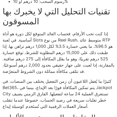
رسوم السحب: 10 درهم أو 10%
تقنيات التحليل التي لا يخبرك بها
المسوقون
إذا كنت تحب الأرقام، فحساب العائد المتوقع لكل دورة هو أداة
أساسية. في لعبة Slots من نوع Reel Rush، متوسط عائد RTP
هو 96.5%، ما يعني خسارة 3.5% لكل 1,000 درهم تراهن بها. إذا
طبقت ذلك على 15,000 درهم المطلوبة للشرط، توقع خسارة
525 درهم تقريبًا، وهو ما يقلل المكافأة إلى 275 درهم صافية.
بالمقارنة، إذا لعبت على جهاز حقيقي بحدود 2,000 درهم أسبوعيًا،
قد تتلقى مكافأة مماثلة دون الشروط المتعرّضة.
كثيرًا ما يُغفل اللاعبون أن زمن التفعيل يختلف بين المنصات. في
Bet365، يتم تمكين المكافأة فورًا بعد الإيداع، بينما في Jackpot
City تستغرق العملية 24 ساعة لتفعيلها. الفارق الزمني يضيف
خطر تقلبات سريعة في رصيد الحساب، خصوصًا عندما تتقلب
أسعار العملات الرقمية التي تُستَخدم كوسيلة إيداع.