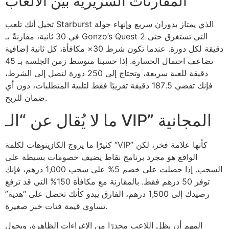
المقارنات السريرية بين الألعاب
تخيل أنك تلعب Starburst الذي يمتاز بدوران سريع وإنهاء جولة
في 30 ثانية، مقارنةً بـ Gonzo’s Quest التي تستغرق حتى 2
دقيقة لكل دورة. عندما تكون شرط 30× مكافأة، كل ثانية إضافية
تضاعف احتمال الخسارة. إذا حسبنا متوسط زمن الجلسة بـ 45
دقيقة للعبة سريعة، وتحتاج إلى 250 دورة لتصل إلى الشرط،
فإنك تقضي 187.5 دقيقة تقريبًا فقط لتلبية المتطلبات، دون أي
ضمان للربح.
ما لا يُقال عن “الـ VIP” المجانية
كثيرًا ما يروج الكازينوهات لكلمة “VIP” كأنها علامة فخر، لكن
الواقع هو مجرد برنامج نقاط يضيف خصومات بسيطة على
السحب. إذا حصلت على خصم 5% على سحب 1,000 درهم، فإنك
توفر 50 درهم فقط. بالمقارنة مع مكافأة 150% التي قد ترفع
رصيدك إلى 1,500 درهم، الفارق يبدو كأنك تحصل على “هدية”
تساوي قيمة فتات خبز صغيرة.
المهم أن يظل اللاعب محذرًا من الإغراءات الظاهرة، ويحول