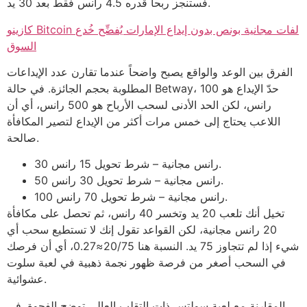
فستنجز ربحاً قدره 4.5 رانس فقط بعد 30 يد.
كازينو Bitcoin لفات مجانية بونص بدون إيداع الإمارات يُفضِّح خُدع
السوق
الفرق بين الوعد والواقع يصبح واضحاً عندما تقارن عدد الإيداعات
المطلوبة بحجم الجائزة. في حالة Betway، حدّ الإيداع هو 100
رانس، لكن الحد الأدنى لسحب الأرباح هو 500 رانس، أي أن
اللاعب يحتاج إلى خمس مرات أكثر من الإيداع لتصير المكافأة
صالحة.
30 رانس مجانية – شرط تحويل 15 رانس.
50 رانس مجانية – شرط تحويل 30 رانس.
100 رانس مجانية – شرط تحويل 70 رانس.
تخيل أنك تلعب 20 يد وتخسر 40 رانس، ثم تحصل على مكافأة
20 رانس مجانية، لكن القواعد تقول إنك لا تستطيع سحب أي
شيء إذا لم تتجاوز 75 يد. النسبة هنا 20/75≈0.27، أي أن فرصك
في السحب أصغر من فرصة ظهور نجمة ذهبية في لعبة سلوت
عشوائية.
المقارنة مع لعبة سولتس ذات التقلب العالي توضح الفجوة. في