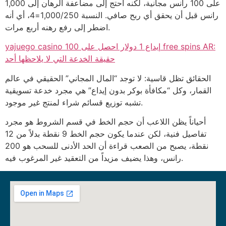
على 100 رانس مجانية، لكنه احتج إلى مضاعفة الرهان إلى 1,000
رانس قبل أن يحقق أي ربح صافي. النسبة 1,000/250=4، أي أنه
اضطر إلى رفع رهنه أربع مرات.
yajuego casino إيداع 1 دولار احصل على 100 free spins AR:
حقيقة الخدعة التي لا يلاحظها أحد
الحقائق تظل قاسية: لا توجد “المال المجاني” الحقيقي في عالم
القمار، وكل “مكافأة بوكر بدون إيداع” هي مجرد خدعة تسويقية
تشبه توزيع قسائم شراء لمنتج غير موجود.
أحياناً يظن اللاعب أن حجم الخط في قسم الشروط هو مجرد
تفاصيل فنية، لكن عندما يكون حجم الخط 9 نقطة بدلاً من 12
نقطة، يصبح من الصعب قراءة أن الحد الأدنى للسحب هو 200
رانس، وهذا يضيف مزيداً من التعقيد غير المرغوب فيه.