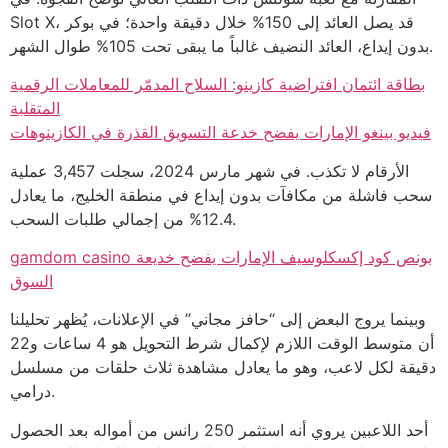
Slot X، قد يصل العائد إلى 150% خلال دقيقة واحدة؛ في بوكر
بدون إيداع، العائد النضيف غالباً ما يبقى تحت 105% طوال الشهر.
بطاقة ائتمان افتراضية كازينو: السلاح المدمّر للمعاملات الرقمية
المتقلبة
فيديو بينغو الإمارات يفضح خدعة التسويق القذرة في الكازينوهات
الأرقام لا تكذب. في شهر مارس 2024، سجلت 3,457 عملية
سحب فاشلة من مكافآت بدون إيداع في منطقة الخليج، ما يعادل
12.4% من إجمالي طلبات السحب.
gamdom casino بونص كود إكسكلوسيف الإمارات يفضح خديعة
السوق
وبينما يروج البعض إلى “حافز مجاني” في الإعلانات، يُظهر تحليلنا
أن متوسط الوقت اللازم لإكمال شرط التحويل هو 4 ساعات و22
دقيقة لكل لاعب، وهو ما يعادل مشاهدة ثلاث حلقات من مسلسل
درامي.
أحد اللاعبين يروي أنه استثمر 250 رانس من أمواله بعد الحصول