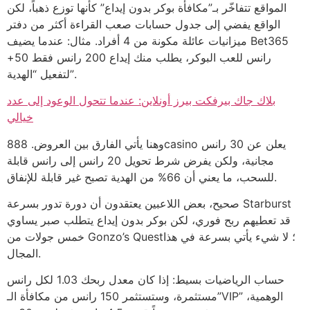
المواقع تتفاخّر بـ”مكافأة بوكر بدون إيداع” كأنها توزع ذهباً، لكن
الواقع يفضي إلى جدول حسابات صعب القراءة أكثر من دفتر
ميزانيات عائلة مكونة من 4 أفراد. مثال: عندما يضيف Bet365
+50 رانس للعب البوكر، يطلب منك إيداع 200 رانس فقط
لتفعيل “الهدية”.
بلاك جاك بيرفكت بيرز أونلاين: عندما تتحول الوعود إلى عدد
خيالي
وهنا يأتي الفارق بين العروض. 888casino يعلن عن 30 رانس
مجانية، ولكن يفرض شرط تحويل 20 رانس إلى رانس قابلة
للسحب، ما يعني أن 66% من الهدية تصبح غير قابلة للإنفاق.
صحيح، بعض اللاعبين يعتقدون أن دورة تدور بسرعة Starburst
قد تعطيهم ربح فوري، لكن بوكر بدون إيداع يتطلب صبر يساوي
خمس جولات من Gonzo’s Quest؛ لا شيء يأتي بسرعة في هذا
المجال.
حساب الرياضيات بسيط: إذا كان معدل ربحك 1.03 لكل رانس
مستثمرة، وستستثمر 150 رانس من مكافأة الـ”VIP” الوهمية،