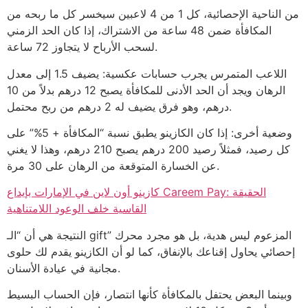
من الناحية الإحصائية، كل 1 من 4 لاعبين سيخسر كل ما ربحه من
المكافأة ضمن 48 ساعة من الاشتراك، إذا كان الحد الزمني
لسحب الأرباح لا يتجاوز 72 ساعة.
اللاعب المتمرس يجرب حسابات عكسية: يضيف 1.5 إلى معدل
الرهان ويجد أن الحد الأدنى للمكافأة يصبح 12 درهم بدلاً من 10
درهم، وهو فرق يضيف له 2 درهم من ربح محتمل.
وضعية أخرى: إذا كان الكازينو يطبق نسبة “المكافأة + 5%” على
كل رصيد، فمثلاً رصيد 200 درهم يصبح 210 درهم، وهذا لا يغني
عن الخسارة المتوقعة من الرهان على 30 مرة.
كازينو أون لاين في الإمارات بإيداع Careem Pay: الحقيقة
القاسية خلف الوعود اللامتناهية
النتيجة هي أن “الـ gift” المزعوم ليس هدية، بل هو مجرد محرك
إحصائي يحاول إقناعك بالإنفاق، كما لو أن الكازينو يقدم لك حلوى
مجانية في عيادة الأسنان.
وبينما البعض يحتفل بالمكافأة كأنها انتصار، فإن الحساب البسيط