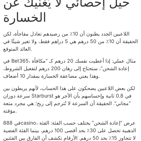
حيل إحصائي لا يُغنيك عن
الخسارة
اللاعبين الجدد يظنون أن 10٪ من رصيدهم تعادل مفاجأة، لكن
الحقيقة أن 10٪ من 50 درهم هي 5 دراهم فقط، ولا تغير شيئًا في
العائد المتوقع.
في Bet365، مثال عملي: إذا أعطيت نفسك 20 درهم كـ “مكافأة
إعادة الشحن”، ستحتاج إلى رهان 200 درهم لتفعيل الشروط،
وهذا يعني مضاعفة الخسارة بمقدار 10 أضعاف.
لكن بعض اللاعبين يضحكون على هذا الحساب، لأنهم يربطون بين
سرعة دوران Starburst في 0.8 ثانية وإحساسهم بأن الأجر هو
“مجاني”. الحقيقة أن السرعة لا تُترجم إلى ربح؛ هي مجرد متعة
مؤقتة.
في 888casino، عرض “إعادة الشحن” يختلف حسب الفئة: الفئة
الذهبية تحصل على 30٪ بحد أقصى 100 درهم، بينما الفئة الفضية
لا تتجاوز 15٪ بحد 50 درهم. الأرقام تكشف أن الفارق بين الفئتين