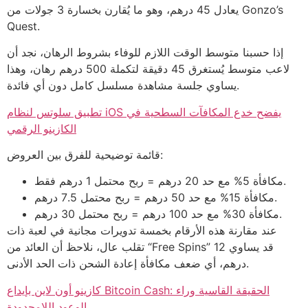
يعادل 45 درهم، وهو ما يُقارن بخسارة 3 جولات من Gonzo’s
Quest.
إذا حسبنا متوسط الوقت اللازم للوفاء بشروط الرهان، نجد أن
لاعب متوسط يُستغرق 45 دقيقة لتكملة 500 درهم رهان، وهذا
يساوي جلسة مشاهدة مسلسل كامل دون أي فائدة.
تطبيق سلوتس لنظام iOS يفضح خدع المكافآت السطحية في
الكازينو الرقمي
قائمة توضيحية للفرق بين العروض:
مكافأة 5% مع حد 20 درهم = ربح محتمل 1 درهم فقط.
مكافأة 15% مع حد 50 درهم = ربح محتمل 7.5 درهم.
مكافأة 30% مع حد 100 درهم = ربح محتمل 30 درهم.
عند مقارنة هذه الأرقام بخمسة تدويرات مجانية في لعبة ذات
تقلب عال، نلاحظ أن العائد من “Free Spins” قد يساوي 12
درهم، أي ضعف مكافأة إعادة الشحن ذات الحد الأدنى.
كازينو أون لاين بإيداع Bitcoin Cash: الحقيقة القاسية وراء
الوعود اللامحدودة