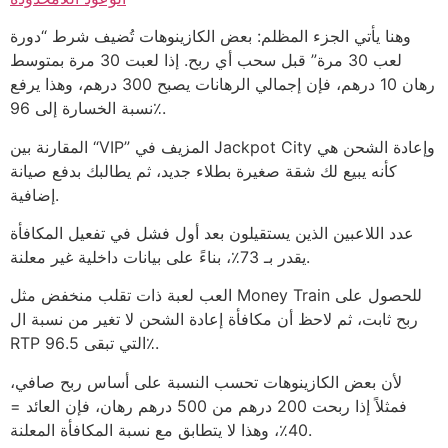
وهنا يأتي الجزء المظلم: بعض الكازينوهات تُضيف شرط “دورة
لعب 30 مرة” قبل سحب أي ربح. إذا لعبت 30 مرة بمتوسط
رهان 10 درهم، فإن إجمالي الرهانات يصبح 300 درهم، وهذا يرفع
نسبة الخسارة إلى 96٪.
المقارنة بين “VIP” المزيف في Jackpot City وإعادة الشحن هي
كأنه يبيع لك شقة صغيرة بطلاء جديد، ثم يطالبك بدفع صيانة
إضافية.
عدد اللاعبين الذين يستقيلون بعد أول فشل في تفعيل المكافأة
يقدر بـ 73٪، بناءً على بيانات داخلية غير معلنة.
العب لعبة ذات تقلب منخفض مثل Money Train للحصول على
ربح ثابت، ثم لاحظ أن مكافأة إعادة الشحن لا تغير من نسبة ال
RTP التي تبقى 96.5٪.
لأن بعض الكازينوهات تحسب النسبة على أساس ربح صافي،
فمثلاً إذا ربحت 200 درهم من 500 درهم رهان، فإن العائد =
40٪، وهذا لا يتطابق مع نسبة المكافأة المعلنة.