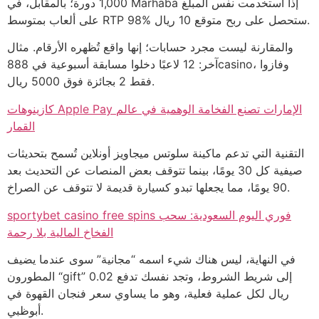
1,000 دورة؛ بالمقابل، في Marhaba إذا استخدمت نفس المبلغ
على ألعاب بمتوسط RTP 98% ستحصل على ربح متوقع 10 ريال.
والمقارنة ليست مجرد حسابات؛ إنها واقع تُظهره الأرقام. مثال
آخر: 12 لاعبًا دخلوا مسابقة أسبوعية في 888casino، وفازوا
فقط 2 بجائزة فوق 5000 ريال.
كازينوهات Apple Pay الإمارات تصنع الفخامة الوهمية في عالم
القمار
التقنية التي تدعم ماكينة سلوتس ميجاويز أونلاين تُسمح بتحديثات
صيفية كل 30 يومًا، بينما تتوقف بعض المنصات عن التحديث بعد
90 يومًا، مما يجعلها تبدو كسيارة قديمة لا تتوقف عن الصراخ.
sportybet casino free spins فوري اليوم السعودية: سحب
الفخاخ المالية بلا رحمة
في النهاية، ليس هناك شيء اسمه “مجانية” سوى عندما يضيف
المطورون “gift” إلى شريط الشروط، وتجد نفسك تدفع 0.02
ريال لكل عملية فعلية، وهو ما يساوي سعر فنجان القهوة في
أبوظبي.