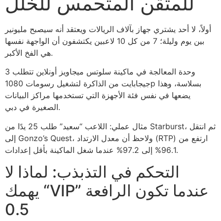
للمتقن المتحمس للخلل
أولاً، لا أحد يشتري جهاز بآلاف الريالات ويعتقد أنه سيصبح مليونير
بين يوم وليلة؛ 7 من كل 10 لاعبين يكتشفون أن الواجهة نفسها
هي الفخ الأكبر.
وحدة المعالجة في ماكينة سلوتس ميجاويز أونلاين تتطلب 3
جيجابايت من الذاكرة لتشغيل رسومات 1080p بسلاسة، وهذا
يضعها في نفس فئة الأجهزة التي تستخدمها مراكز البيانات
الصغيرة في دبي.
مثال عملي: اللاعب “سعيد” طلب 25 يدًا من Starburst، ثم انتقل
إلى Gonzo’s Quest، ولاحظ أن معدل الارتداد (RTP) ارتفع من
96.1% إلى 97.2% عندما شغل الماكينة بأقل إعدادات.
التحكم في التذبذب: لماذا لا
يهمك “VIP” عندما تكون الرافعة
0.5