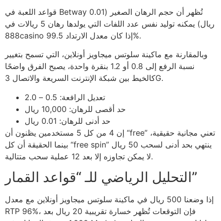
قواعد اللعبة في Betway تُظهر أن حجم الرهان الصغير (0.01
ريال) يمكنه توليد نفس عدد اللفات التي يولدها رهان 5 ريالات في
888casino إذا كان معدل الارتداد 99.5%.
وبالمقارنة مع ماكينة سلوتس ميجاويز أونلاين، التي تسمح بتغيير
نسبة الرفع إلى 0.8 أو 1.2 بنقرة واحدة، يصبح الفرق واضحًا
كالخيط بين شبكة الإنترنت السريعة والاتصال 3G.
تعديل الرافعة: 0.5 – 2.0
حد أقصى للرهان: 10,000 ريال
حد أدنى للرهان: 0.01 ريال
إن 4 من كل 5 مستخدمين يظنون أن “free” تعني مجانية حقيقية،
بينما الحقيقة أن كل “free spin” ينتهي بحد أدنى لسحب 50 ريال
لا يمكن تجاوزه إلا بعد 12 عملية سحب متتالية.
التحليل الرياضي للـ “قواعد القمار”
إذا وضعنا 500 ريال في ماكينة سلوتس ميجاويز أونلاين مع معدل
RTP 96%، فإن التوقعات تُظهر خسارة تقريبية 20 ريال بعد