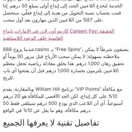
الخدمة لتخدع اللاعبين الجدد إلى إيداع أولى بمبلغ 50 درهم. إذا
قمت بحساب نسبة التحويل من هدية إلى إيداع فعلّي، ستحصل
على 87% من اللاعبين الذين ينهارون بعد أول سحب.
كازينو أون لاين في الإمارات بإيداع Careem Pay: الحقيقة
القاسية خلف الوعود اللامتناهية
عندما يروج 888casino بـ “Free Spins”، يضيفون شرطاً لا يمكن
ملاحظته بسهولة: لا يمكن سحب الأرباح قبل مرور 30 يوماً أو
تحقيق رهان 1,000 درهم. هذا يخلق معادلة رياضية تجعل معظم
اللاعبين يلتزمون بخسارة 1,000 درهم قبل أن يفتحوا أي باب
للربح.
وبالمقارنة، يقدم William Hill برنامج “VIP Points” مع مكافأة
10% على كل إيداع، لكن الحد الأقصى للمكافأة هو 20 درهم
أسبوعياً، أي أن اللاعب الذي يودع 500 درهم سيتلقى فقط 50
درهم مكافأة، وهو ما يقل عن 10% في الواقع.
تفاصيل تقنية لا يعرفها الجميع