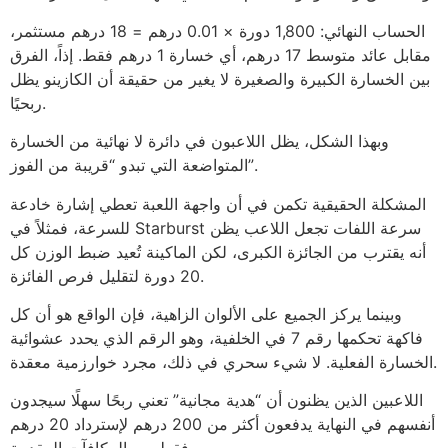
الحساب النهائي: 1,800 دورة × 0.01 درهم = 18 درهم مستثمر،
مقابل عائد متوسط 17 درهم، أي خسارة 1 درهم فقط. إذاً، الفرق
بين الخسارة الكبيرة والصغيرة لا يغير من حقيقة أن الكازينو يظل
ربحيًا.
وبهذا الشكل، يظل اللاعبون في دائرة لا نهائية من الخسارة
المتواضعة التي تبدو “قريبة من الفوز”.
المشكلة الحقيقية تكمن في أن واجهة اللعبة تعطي إشارة خادعة
للسرعة، فمثلاً في Starburst سرعة اللفات تجعل اللاعب يظن
أنه يقترب من الجائزة الكبرى، لكن الماكينة تُعيد ضبط الوزن كل
20 دورة لتقليل فرص الفائزة.
وبينما يركز الجميع على الألوان الزاهية، فإن الواقع هو أن كل
فاكهة تحكمها رقم 7 في الخلفية، وهو الرقم الذي يحدد عشوائية
الخسارة الفعلية. لا شيء سحري في ذلك، مجرد خوارزمية معقدة.
اللاعبين الذين يظنون أن “هدية مجانية” تعني ربحًا سهلًا سيجدون
أنفسهم في النهاية يدفعون أكثر من 200 درهم لإسترداد 20 درهم