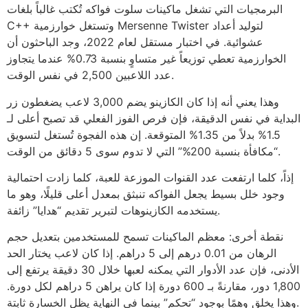
البرمجيات التي تشغل ماكينات سلوت فواكه تُكتب غالباً بلغات
C++ وتستغل خوارزمية Mersenne Twister لتوليد أعداد
عشوائية. في اختبار مستقل لعام 2022، وجد الباحثون أن
الخوارزمية تعطي توزيعاً غير متساوٍ بنسبة 0.73% عندما يتجاوز
عدد اللاعبين 2,500 في نفس الوقت.
وهذا يعني أنه إذا كان الكازينو يضم 3,000 لاعب يضغطون زر
البداية في نفس الدقيقة، فإن فرص الفوز الفعلي قد تصبح أعلى لـ
1.5% بدلاً من 1.35% المتوقعة. إن هذه الفجوة تُستغل لتسويق
“مكافأة بنسبة 200%” التي لا تدوم سوى 5 دقائق من الوقت.
إذاً، كلما ارتفعت عدد القنوات الموزعة للعبة، كلما زادت احتمالية
وجود خلل بسيط يجعل الفواكه تنبثق بمعدل أعلى قليلًا، وهو ما
يستخدمه الكازينوهات لتبرير تقديم “هدايا” زائفة.
نقطة أخرى: معظم الماكينات تسمح للمستخدمين بتعديل حجم
الرهان من 0.01 درهم إلى 5 دراهم. إذا كان لاعب يختار الحد
الأدنى، فإن عدد الأدوار التي يمكنه لعبها خلال 30 دقيقة يرتفع إلى
1,800 دور، مقارنةً بـ 600 دورة إذا كان يراهن 5 دراهم لكل دورة.
وهذا يخلق وهمًا بوجود “تحكم” بينما في النهاية يظل الخسارة ثابتة.