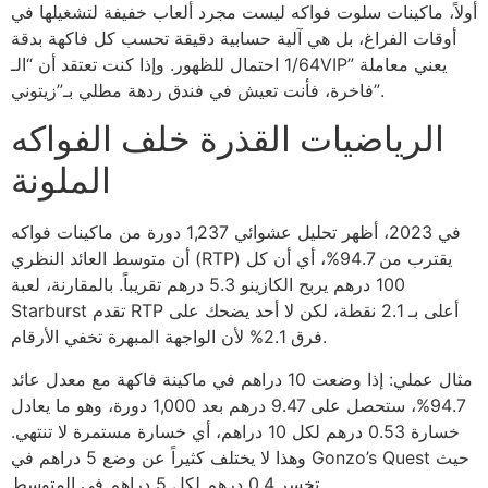
أولاً، ماكينات سلوت فواكه ليست مجرد ألعاب خفيفة لتشغيلها في
أوقات الفراغ، بل هي آلية حسابية دقيقة تحسب كل فاكهة بدقة
1/64 احتمال للظهور. وإذا كنت تعتقد أن “الـVIP” يعني معاملة
فاخرة، فأنت تعيش في فندق ردهة مطلي بـ”زيتوني”.
الرياضيات القذرة خلف الفواكه
الملونة
في 2023، أظهر تحليل عشوائي 1,237 دورة من ماكينات فواكه
أن متوسط العائد النظري (RTP) يقترب من 94.7%، أي أن كل
100 درهم يربح الكازينو 5.3 درهم تقريباً. بالمقارنة، لعبة
Starburst تقدم RTP أعلى بـ 2.1 نقطة، لكن لا أحد يضحك على
فرق 2.1% لأن الواجهة المبهرة تخفي الأرقام.
مثال عملي: إذا وضعت 10 دراهم في ماكينة فاكهة مع معدل عائد
94.7%، ستحصل على 9.47 درهم بعد 1,000 دورة، وهو ما يعادل
خسارة 0.53 درهم لكل 10 دراهم، أي خسارة مستمرة لا تنتهي.
وهذا لا يختلف كثيراً عن وضع 5 دراهم في Gonzo’s Quest حيث
تخسر 0.4 درهم لكل 5 دراهم في المتوسط.