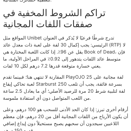
تراكم الشروط المخفية في
صفقات اللفات المجانية
المواقع مثل Unibet تدرج شرطًا فرعيًا لا يُذكر في العنوان
الرئيسي: يجب إكمال 30 لفة على لعبة ذات معدل عائد (RTP) لا
يقل عن 96٪. إذا كانت اللعبة المختارة هي Book of Dead، فإن
متوسط عائد اللفات يتدهور إلى 0.92٪ في المراحل الأولية، ما
يعني خسارة متوقعة قدرها 7.2 درهم لكل 10 لفات.
المقارنة لا تنتهي هنا؛ فبينما تقدم PlayOJO 25 لفة مجانية على
لعبة تحاكي إيقاع Starburst بسرعة فائقة، يجب أن تلعب 250
لفة لتلبية شرط 20 مرة للرصيد الأصلي؛ أي ما يعادل 2.5 ساعة
من اللعب المتواصل دون أي استفادة ملموسة.
أرقام أخرى تبرز: إذا كان الحد الأدنى للسحب هو 100 درهم، وعلى
أن يكون الأرباح من اللفات المجانية أقل من 20 درهم، فإن معظم
اللاعبين سيجدون أن سحبهم يصبح مستحيلاً دون إيداع إضافي
قدره 150 درهم.