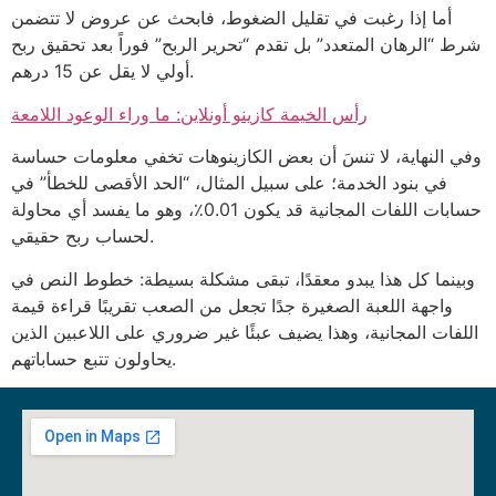
أما إذا رغبت في تقليل الضغوط، فابحث عن عروض لا تتضمن
شرط “الرهان المتعدد” بل تقدم “تحرير الربح” فوراً بعد تحقيق ربح
أولي لا يقل عن 15 درهم.
رأس الخيمة كازينو أونلاين: ما وراء الوعود اللامعة
وفي النهاية، لا تنسَ أن بعض الكازينوهات تخفي معلومات حساسة
في بنود الخدمة؛ على سبيل المثال، “الحد الأقصى للخطأ” في
حسابات اللفات المجانية قد يكون 0.01٪، وهو ما يفسد أي محاولة
لحساب ربح حقيقي.
وبينما كل هذا يبدو معقدًا، تبقى مشكلة بسيطة: خطوط النص في
واجهة اللعبة الصغيرة جدًا تجعل من الصعب تقريبًا قراءة قيمة
اللفات المجانية، وهذا يضيف عبئًا غير ضروري على اللاعبين الذين
يحاولون تتبع حساباتهم.