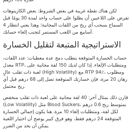
لكن هناك نقطة غريبة في بعض الشروط: بعض الكازينوهات
تفرض على اللاعبين أن يظلوا على حساب واحد لمدة 30 يومًا قبل
السماح بسحب أي ربح من اللفات المجانية؛ وهذا يعني انتظار 4
أسابيع من اللعب المستمر لتجنب إلغاء حسابك.
الاستراتيجية المتبعة لتقليل الخسارة
حساب الخسارة المتوقعة يتطلب دمج عدة معطيات: عدد اللفات،
معدل RTP، ومتطلبات الإلغاء. إذا كان لديك 150 لفة مجانية على
لعبة ذات تقلب عالٍ (High Volatility) مع RTP 94٪، ومطلوب
رهان 20 مرة، فإن خسارتك المتوقعة تصل إلى 68 درهم قبل أي
ربح محتمل.
قارن ذلك بمثال آخر: 40 لفة مجانية على لعبة ذات تقلب منخفض
(Low Volatility) مثل Blood Suckers، بمتوسط ربح 0.6 درهم
لكل لفة، ومتطلبات إلغاء 10 مرة. هنا يكون إجمالي الخسارة
المتوقعة 24 درهم فقط، وهو فرق كبير يوضح أن اختيار اللعبة
يمكن أن يحد من الضرر.