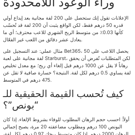
وراء الوعود اللامحدودة
الإعلانات تقول إنك ستحصل على 200 لفة مجانية بعد إيداع أولي
قدره 50 درهم فقط، لكن الواقع يثبت أن 200 لفة قد تُحسّب
كأنها 0.03٪ من متوسط الربح الشهري للاعب محترف؛ أي ما
يعادل عشر دقائق من اللعب غير الفعّال.
مثال عملي: عند التسجيل على Bet365، يحصل اللاعب على 50
لفة مجانية على لعبة Starburst، لكن المتطلبات تُفرض أن يحقق
رهاناً لا يقل عن 1000 درهم قبل إلغاء أي ربح؛ مع معدل تخليص
لفة يساوي 0.5 درهم لكل لفة. النتيجة؟ خسارة صافية لا تقل عن
475 درهم في المتوسط.
كيف تُحسب القيمة الحقيقية للـ
“بونص”؟
أولاً: احسب حجم الرهان المطلوب للوفاء بشروط الإلغاء. إذا كان
البونص 100 درهم ومطلوب مضاعفته 20 مرة، يصبح إجمالي
الرهان 2000 درهم. إذا كان متوسط ربحك 0.97 درهم لكل لفة،