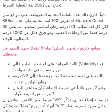
تحتاج إلى 2062 لفة لتغطية الشرط.
ثانياً: قارن ذلك بعدد اللفات المجانية المعروضة. على مواقع مثل
888casino، قد تُعرض 100 لفة مجانية على Gonzo’s Quest،
لكن كل لفة تتطلب 0.3 درهم رهان أساسي لتفعيلها؛ ما يعني 30
درهم فقط من الرهانات الفعلية، وهو فرق هائل عن 2000 درهم
المطلوبة للوفاء.
مواقع كازينو بالتحويل البنكي: لماذا لا تنقذك سوى الصفر في
محفظتك
اللفة المجانية على لعبة ذات تقلب عالي (Volatility) قد
تهزم حسابك في دقيقة واحدة.
اللفة على لعبة منخفضة المخاطرة تحتاج إلى 0.2 درهم
رهان لتوليد ربح ثابت.
الرقم 7 يظهر غالباً في شروط الإلغاء، كأن يضاعف الرهان
7 مرات عن القيمة الأولية.
وبينما بعض اللاعبين يظنون أن “VIP” هو بمثابة إغراء مجاني، تذكّر
أن لا أحد يوزع “هدايا” نقدية؛ كل “VIP” يعادل مجرد اسم مستعار
لتغطية خسائرك المتتالية.