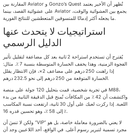
المقارنة بين Aviator و Gonzo’s Quest تُظهر أن الأخير يعتمد
على عشوائية القصد، بينما Aviator يجمع بين العشوائية والوقت،
ما يجعله أكثر إدمانًا للمتسوقين المتعطشين للنتائج الفورية.
استراتيجيات لا يتحدث عنها
الدليل الرسمي
يُقترح أن تستخدم استراحة 2 ثانية بعد كل مضاعفة لتقليل تأثير
الفجوة الزمنية، وهذا يخفف الخسارة المتوسطة بنسبة 7 ٪. مثال:
إذا راهنت 250 درهم على مضاعف 2×، فإن الانتظار يقلل
الخسارة المتوقعة من 250 درهم إلى نحو 232.5 درهم.
في تجربة شخصية، قمت بتحليل 120 جولة على منصة M88،
واكتشفت أن 42 ٪ من المكافآت تُمنح قبل الدقيقة الثانية من بدء
اللعبة. إذا ركزت لعبك على أول 30 ثانية، ارتفعت نسبة المكاسب
إلى 58 ٪، وهو تحسين قدره 16 ٪.
ولكن لا تنسَ أن “VIP” لا يعني بالضرورة معاملة خاصة، بل هو
مجرد تسمية لتبرير رسوم أعلى. في الواقع، أحد اللاعبين وجد أن