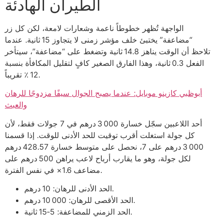
الطيران الهادئة
الواجهة تُظهر خطوطاً ناعمة وشعارات لامعة، لكن كل زر
“مضاعفة” يختبئ خلف مؤشر زمنى لا يتجاوز 15 ثانية. عندما
تلاحظ أن الوقت يناهز 14.8 ثانية وتضغط على “مضاعفة”، سيتأخر
الفعل 0.3 ثانية، وهذا الفارق الصغير كافٍ لتقليل المكافأة بنسبة
12 ٪ تقريباً.
أبوظبي كازينو موبايل: عندما يصبح الجوال سيفًا مزدوجًا للرهان
والعبث
أحد اللاعبين سجّل خسارة 3 000 درهم في 7 جولات فقط، لأن
كل جولة استغلت أقرب توقيت للحد الأدنى للوقت. إذا قسمنا
3 000 درهم على 7، نحصل على متوسط خسارة 428.57 درهم
لكل جولة، وهو ما يقارب أرباح لاعب يراهن 500 درهم على
مضاعف 1.6× في نفس الفترة.
الحد الأدنى للرهان: 10 درهم.
الحد الأقصى للرهان: 10 000 درهم.
الحد الزمني للمضاعفة: 5‑15 ثانية.