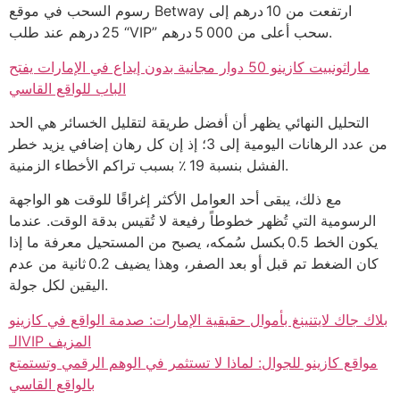
رسوم السحب في موقع Betway ارتفعت من 10 درهم إلى
25 درهم عند طلب “VIP” سحب أعلى من 5 000 درهم.
ماراثونبيت كازينو 50 دوار مجانية بدون إيداع في الإمارات يفتح
الباب للواقع القاسي
التحليل النهائي يظهر أن أفضل طريقة لتقليل الخسائر هي الحد
من عدد الرهانات اليومية إلى 3؛ إذ إن كل رهان إضافي يزيد خطر
الفشل بنسبة 19 ٪ بسبب تراكم الأخطاء الزمنية.
مع ذلك، يبقى أحد العوامل الأكثر إغراقًا للوقت هو الواجهة
الرسومية التي تُظهر خطوطاً رفيعة لا تُقيس بدقة الوقت. عندما
يكون الخط 0.5 بكسل سُمكه، يصبح من المستحيل معرفة ما إذا
كان الضغط تم قبل أو بعد الصفر، وهذا يضيف 0.2 ثانية من عدم
اليقين لكل جولة.
بلاك جاك لايتنينغ بأموال حقيقية الإمارات: صدمة الواقع في كازينو
الـVIP المزيف
مواقع كازينو للجوال: لماذا لا تستثمر في الوهم الرقمي وتستمتع
بالواقع القاسي