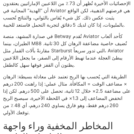
الإحصائيات الأخيرة تُظهر أن 73 ٪ من اللاعبين الإماراتيين يعتقدون
أن “الهدية” المجانية في Aviator هي فرصتهم الذهبية، لكن الواقع
يثبت عكس ذلك. كل شيء يُقاس بالثواني، والنتائج تُحسب
بالمليونات، إذا كان لديك 5 دقائق لتجربة التحمل فاستعد للخيبة.
في صدارة المشهد، منصة Betway تُقدم Aviator كأحد ألعاب
الطيران، بينما M88 تُضيف خاصية مضاعفة الرهان كل 30 ثانية.
مقارنةً بآلات القمار مثل Starburst التي تدور سريعاً، Aviator
يبطئ العجلة عندما تهبط الأرقام إلى الصفر، ما يجعل اللاعبين
يظنون أن القفز فوقها سهل كالطفل.
الطريقة التي يُحسب بها الربح تعتمد على معادلة بسيطة: الرهان
× مضاعف الوقت = المكافأة. مثال عملي: إذا راهنت 200 درهم
على مضاعفة 2.5× خلال 12 ثانية، تحصل على 500 درهم. لكن إذا
انخفض المضاعف إلى 1.3× في اللحظة الأخيرة، سيصبح الربح
260 درهم فقط، وهو فارق يساوي 240 درهم، أي 48 ٪ من
توقعك الأولي.
المخاطر المخفية وراء واجهة