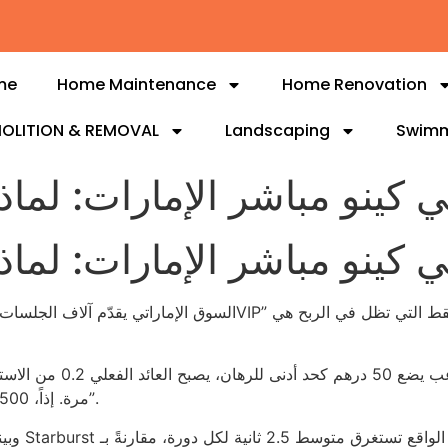
me
Home Maintenance
Home Renovation
OLITION & REMOVAL
Landscaping
Swimm
ي كينو مباشر الإمارات: لماذا 
ي كينو مباشر الإمارات: لماذا 
مرة. إذاً، 500÷30≈16.7 درهم صافي، ولا شيء يقترب من “مجانية”.
وبينما تت