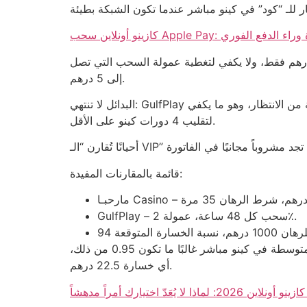
App: الحقيقة المرة وراء الدفع الفوري
نين الجدد يعتقدون أن 1٪ من العائد هو “نقطة الفوز”، لكن في الواقع إذا كان رهانك 200 درهم، فإن 1٪ يساوي 2 درهم فقط، ولا يكفي لتغطية عمولة السحب التي تصل
إلى 5 درهم.
البدائل لا تنتهي: GulfPlay يقدم جدولاً زمنيًا لسحب الأرباح كل 48 ساعة، بينما منافسه الرائد يتيح سحباً كل 12 ساعة؛ الفرق بينهما يساوي 36 ساعة من الانتظار، وهو ما يكفي
لتقليب 4 دورات كينو على الأقل.
قائمة بالمقارنات المفيدة:
GulfPlay – سحب كل 48 ساعة، عمولة 2٪.
التحليل الرياضي لا يخدع: إذا لعبت 15 جولة بمتوسط رهان 30 درهم، فإن إجمالي الرهانات يساوي 450 درهم؛ والعودة المتوسطة في كينو مباشر غالبًا ما تكون 0.95 من ذلك،
أي خسارة 22.5 درهم.
اين 2026: لماذا لا يُعَدّ اختيارك أمراً مدهشاً