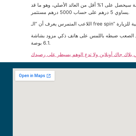
أحيانًا يزداد الإحباط عندما يتغير معدل الدفع بنسبة 0.1% بعد كل 1000 جولة؛ يعني ذلك أن اللاعب الذي يلعب 10,000 جولة سيحصل على 1% أقل من العائد الأصلي، وهو ما قد
يساوي 5 درهم على حساب 5000 درهم مستثمر.
يثة، لكن زر “إغلاق” يظل صغيراً بمقاس 12 بكسل، وهو ما يجعل من الصعب ضبطه باللمس على هاتف ذكي مزود بشاشة
6.1 بوصة.
 بلاك جاك أونلاين ولا تدع الوهم يسيطر على رصيدك