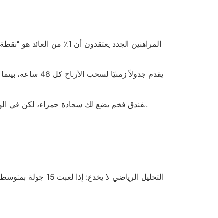
أحيانًا تُقارن “الـ VIP” بفندق فخم يضع لك سجادة حمراء، لكن في الواقع هو مجرد “غرفة اقتصادية” مع صبغة ذهبية خافتة؛ لا يتوقع أحد أن تجد مشروباً مجانيًا في الفاتورة.