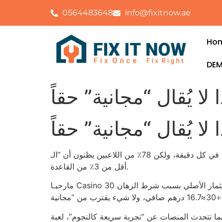
0564483648
info@fixitnow.ae
Ho
DEM
لا يُقال “مجانية” حقاً
لا يُقال “مجانية” حقاً
السوق الإماراتي يقدّم آلاف الجلسات في كل دقيقة، ولكن 78٪ من اللاعبين يظنون أن “الـVIP” يضمن لهم ربحاً مضموناً؛ الحقيقة أن النسبة القليلة فقط التي تظل في الربح هي
أقل من 3٪ من القاعدة.
مارحبـا Casino يعلن عن “هدية” بقيمة 500 درهم، وفي حين أن اللاعب يضع 50 درهم كحد أدنى للرهان، يصبح العائد الفعلي 0.2 من الاستثمار الأصلي بسبب شرط الرهان 30
حدث المنصات عن “تجربة سريعة كالنجوم”، لعبة Starburst في الواقع تستغرق متوسط 2.5 ثانية لكل دورة، مقارنةً بـ Gonzo’s Quest التي تحتاج 3.7 ثانية، وهذا يشبه