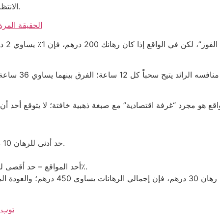
الانتظار للـ “كود” في كينو مباشر عندما تكون الشبكة بطيئة.
كازينو أونلاين سحب le Pay
المراه
مارحبـا Casino – حد أدنى للرهان 10 درهم، شرط الرهان 35 مرة.
أحد المواقع – حد أقصى للرهان 1000 درهم، نسبة الخسارة المتوقعة 94٪.
توب كازينو أونل