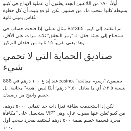
أولاً، ٧٠٪ من اللاعبين الجدد يظنون أن عملية الإيداع في كينو
بسيطة كأنها سحب ماء من صنبور، لكن الواقع يثبت أن كل خطوة
تُقاس بميلي ثانية.
مثال عملي: إذا فتحت حساب في Bet365 ثم انتقلت إلى كينو،
ستحتاج إلى تعبئة حقل الـ “رمز التحقق” ثلاث مرات على الأقل،
وهذا يعني تقريباً ١٥ ثانية من فقدان التركيز.
صناديق الحماية التي لا تحمي
شيء
عند إيداع ١٠٠ درهم في 888casino، يضيفون “رسوم معالجة”
بنسبة ٢.٥٪، أي ما يعادل ٢.٥٠ درهم؛ أبدًا ليس “هدية” مجانية، بل
خصم واضح من رصيدك.
لكن إذا استخدمت بطاقة فيزا ذات حد ائتماني ٥٠٠٠ درهم،
ستحصل على “مكافأة VIP” من كينو تُعلن عنها بصوت عالٍ، وهي
مجرد قسيمة خصم بقيمة ٥٠٠ درهم تُستنفد بمجرد سحب أول
١٠٠.