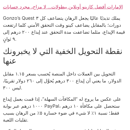
الإمارات أفضل كازينو أونلاين ببطولات… لا مزاح، مجرد حسابات
Gonzo’s Quest يملك تذبذبًا عاليًا يجعل الرهان يتضاعف كل ٣
دورات؛ بالمقابل يضاعف كينو وقت التحقق الأمني كلما ارتفعت
قيمة الإيداع، مثلما تضاعفت مدة التحقق عند إيداع ٢٠٠ درهم إلى
٩ ثوانٍ.
نقطة التحويل الخفية التي لا يخبرونك
عنها
التحويل بين العملات داخل المنصة يُحسب بسعر ١.١٥ مقابل
الدولار، ما يعني أن إيداع ٣٠٠ درهم يُحوَّل إلى ٢٦٠ دولار تقريبًا،
ليس ٣٠٠.
على عكس ما يروج له “المكافآت السهلة”، إذا قمت بعمل إيداع
١٠٠٠ درهم عبر بوابة PayPal، ستحصل على مكافأة ١٠ درهم
فقط؛ نسبة ١٪ لا شيء في ضوء خسارة ٥٪ من الرهان بسبب
تقلبات اللعبة.