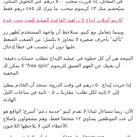
في المقابل، إذا قررت سحب ٥٠٠ درهم عبر التحويل البنكي،
سيُخصم منك ٣٪ كرسوم سحب، ما يترك لك ٤٨٥ درهم فقط.
كازينو أونلاين إيداع 5 دراهم: القاعدة الصلبة للعب بدون خدع
وبينما تتعامل مع كينو، ستلاحظ أن واجهة المستخدم تُظهر زر
“تأكيد” بأحرف صغيرة لا تتجاوز ٨ بكسل؛ من الصعب الضغط
عليها دون أن تتسبب في خطأ إدخال.
النتيجة هي أن كل خطوة في عملية الإيداع تتطلب حسابات دقيقة؛
لا يمكن للـ “free spin” أن يغنيك عن الفهم العميق للرسوم
المخفية.
إذا جربت إيداع ٥٠ درهم في وقت الذروة، ستجد أن الخادم يبطئ
إلى ٢ ثانية لكل طلب؛ مقارنةً بـ ٠.٥ ثانية في ساعات الليل
الهادئة.
الآن، ربما تتساءل لماذا لا تقدم كينو “خدمة دعم” أسرع؛ الواقع هو
أن عدد الموظفين يساوي ١٢ شخصًا فقط، وهم مشغولون بإصلاح
الأخطاء التي لا يلاحظها اللاعبون.