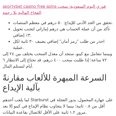
sportybet casino free spins فوري اليوم السعودية: سحب
الفخاخ المالية بلا رحمة
تحقق من الحد الأدنى للإيداع: ٥٠ درهم في معظم المنصات.
تأكد من أن عملة الحساب هي درهم إماراتي لتجنب تحويل
٣٪ إضافي.
احذر من طلب “رمز أمان” إضافي يضيف ٣٠ ثانية لكل
عملية.
وبينما تتعامل مع كينو، ستجد أن معدل السحب يختلف بين ٢٤ إلى
٧٢ ساعة؛ إذا طلبت سحب ٤٠٠ درهم، قد تحتاج إلى الانتظار ٦
أيام لتستلم المال.
السرعة المبهرة للألعاب مقارنةً
بآلية الإيداع
لما يلعب أحدهم Starburst على جهازه المحمول، يدور العجلة في
أقل من ٠.٨ ثانية؛ بينما لا يتجاوب نظام الإيداع في كينو إلا بعد
مرور ١.٢ ثانية على الأقل للاتصال بقاعدة البيانات.