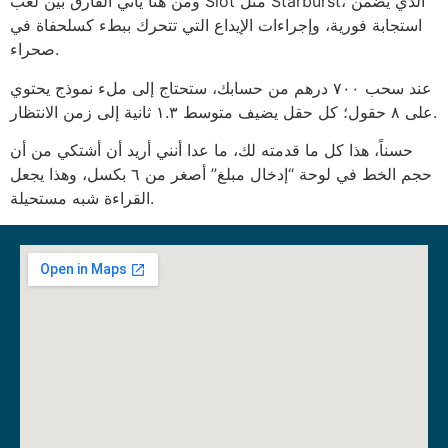
ومن هنا يأتي الفارق بين لعب Slot مثل Starburst، الذي يضمن
استجابة فورية، وإجراءات الإيداع التي تتحرك ببطء كسلحفاة في
صحراء.
عند سحب ٧٠٠ درهم من حسابك، ستحتاج إلى ملء نموذج يحتوي
على ٨ حقول؛ كل حقل يضيف متوسط ١.٣ ثانية إلى زمن الانتظار.
حسناً، هذا كل ما قدمته لك، ما عدا أنني أريد أن أشتكي من أن
حجم الخط في لوحة “إدخال مبلغ” أصغر من ٦ بكسل، وهذا يجعل
القراءة شبه مستحيلة.