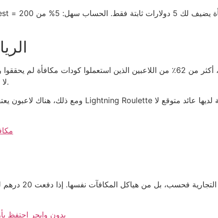
الري
لا يقل عن 25٪ كحد أدنى للعودة، يبدو الكود مجرد إغراء.
مكاف
wionbet casino بدون وايجر