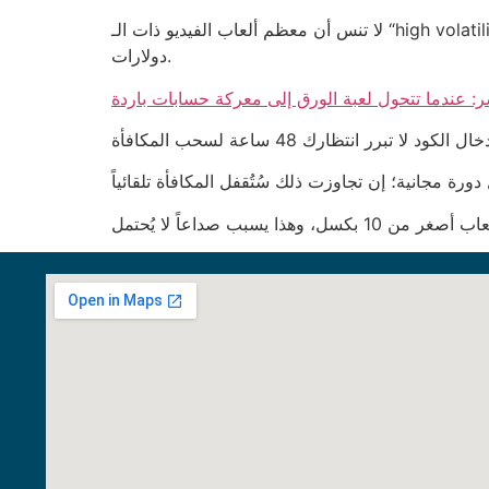
لا تنس أن معظم ألعاب الفيديو ذات الـ “high volatility” مثل Mega Joker ستجلب لك دفعات نادرة ولكن كبيرة، بينما الكود يقتصر على دفعات ثابتة صغيرة لا تتجاوز 5
دولارات.