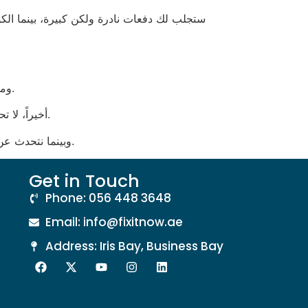
ومرة أخرى، إذا كان الوقت هو المال، فالمعالجة التي تستغرق 4 ثوانٍ لإدخال الكود لا تبرر انتظارك 48 ساعة لسحب المكافأة.
أخيراً، لا تحاول تجاوز الحد الأقصى للرهان الذي غالباً ما يقتصر على 2 درهم لكل دورة مجانية؛ إن تجاوزت ذلك سُتُقفل المكافأة تلقائياً.
وبينما نتحدث عن تفاصيل مملة، أجد أن حجم الخط في شاشة الإعدادات في بعض الألعاب أصغر من 10 بكسل، وهذا يسبب صداعاً لا يُحتمل.
Get in Touch
Phone: 056 448 3648
Email: info@fixitnow.ae
Address: Iris Bay, Business Bay