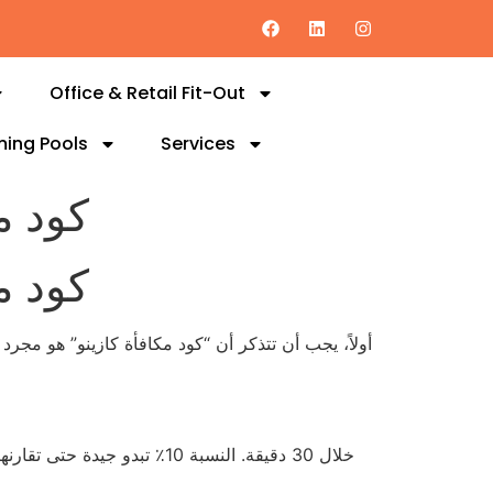
Office & Retail Fit-Out
ing Pools
Services
كود م
كود م