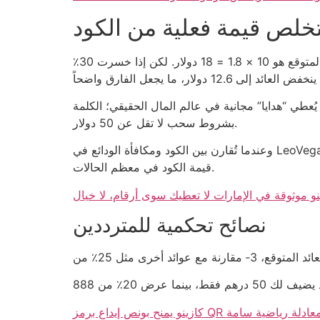
لص قيمة فعلية من الكود
عملية حسابية بسيطة: إذا كان الكود يمنحك 10 دولارات إضافية، وحولتها إلى رهان على لعبة ذات تقلب 1.8، فالمكسب المتوقع هو 10 × 1.8 = 18 دولار. لكن إذا خسرت 30٪
 المال الحقيقي؛ الكلمة “free” في الإعلان تُستبدل ب “تلتزم بدفعات مستقبلية”. هذا هو السبب في أن جميع الكودات تنتهي
بشروط سحب لا تقل عن 50 دولار.
وعندما تُقارن بين الكود ومكافأة الودائع في LeoVegas، ستجد أن الأخيرة تتطلب إيداعاً لا يقل عن 100 درهم للحصول على 30٪ إضافية، ما يعادل 30 درهم، أي ثلاثة أضعاف
قيمة الكود في معظم الحالات.
نو موثوقة في الإمارات لا تعطيك سوى أرقام، لا خيال
نصائح تحكمية للمترددين
يقلب حسابك إلى معادلة رياضية سامة