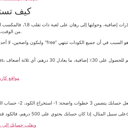
كيف تستخ
من الوقت، ينخفض العائد إلى 12.6 دولار، ما يجعل الفارق واضحاً.
ولنكون واضحين، لا أحد يُعطي “هدايا” مجانية في عالم
مواقع كازي
كازينو يمنح بونص إيداع برمز QR و