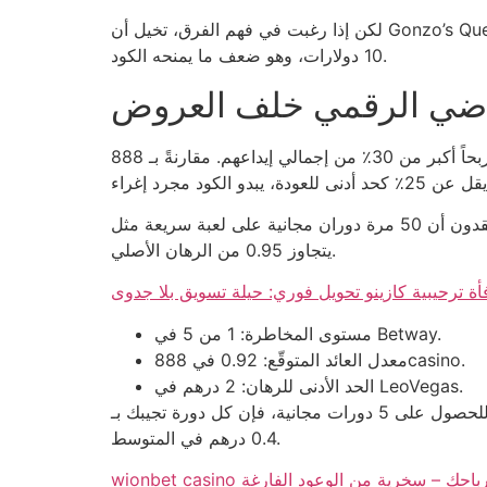
لكن إذا رغبت في فهم الفرق، تخيل أن Gonzo’s Quest يضيف لك 5% إلى أرباحك كل دورة، بينما كود مكافأة يضيف لك 5 دولارات ثابتة فقط. الحساب سهل: 5% من 200 =
10 دولارات، وهو ضعف ما يمنحه الكود.
اضي الرقمي خلف العروض
الإحصائيات لا تكذب؛ في 2023، أكثر من 62٪ من اللاعبين الذين استعملوا كودات مكافأة لم يحققوا ربحاً أكبر من 30٪ من إجمالي إيداعهم. مقارنةً بـ 888casino التي تقدم ما
ومع ذلك، هناك لاعبون يعتقدون أن 50 مرة دوران مجانية على لعبة سريعة مثل Lightning Roulette ستؤدي إلى ربح فوري. الحقيقة أن كل دورة مجانية لديها عائد متوقع لا
يتجاوز 0.95 من الرهان الأصلي.
أة ترحيبية كازينو تحويل فوري: حيلة تسويق بلا جدوى
مستوى المخاطرة: 1 من 5 في Betway.
معدل العائد المتوقّع: 0.92 في 888casino.
الحد الأدنى للرهان: 2 درهم في LeoVegas.
قائمة فوق تُظهر أن الاختلافات لا تأتي من العلامة التجارية فحسب، بل من هياكل المكافآت نفسها. إذا دفعت 20 درهم للحصول على 5 دورات مجانية، فإن كل دورة تجيبك بـ
0.4 درهم في المتوسط.
 احتفظ بأرباحك – سخرية من الوعود الفارغة