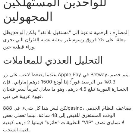
للواحدين المستهلكين
المجهولين
المصارف الرقمية تدعونا إلى “مستقبل بلا نقد” ولكن الواقع يظل
معلقاً على 5٪ فروق رسوم غير معلنة تشبه الفئران التي تجرى
وراء قطعة جبن.
التحليل العددي للمعاملات
عندما يضغط لاعب على زر Apple Pay في Betway، يتم خصم
0.3% من الرصيد فوراً؛ إذا أودع 1500 درهم إماراتي، فإن
الخسارة الفورية تبلغ 4.5 درهم، وهو ما يعادل تقريباً سعر فنجان
قهوة عربية في دبي.
لكن ليس هذا كل شيء. في 888casino، يضاعف النظام الخدمي
الوقت المستغرق للقبض إلى 48 ساعة، بينما تعطي بعض
التطبيقات “جائزة” قيمتها 2 درهم كهدية “VIP” لا تساوي نصف
قيمة السحب.