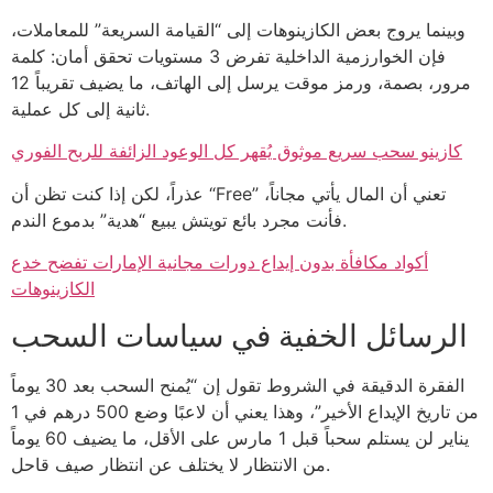
وبينما يروج بعض الكازينوهات إلى “القيامة السريعة” للمعاملات،
فإن الخوارزمية الداخلية تفرض 3 مستويات تحقق أمان: كلمة
مرور، بصمة، ورمز موقت يرسل إلى الهاتف، ما يضيف تقريباً 12
ثانية إلى كل عملية.
كازينو سحب سريع موثوق يُقهر كل الوعود الزائفة للربح الفوري
عذراً، لكن إذا كنت تظن أن “Free” تعني أن المال يأتي مجاناً،
فأنت مجرد بائع تويتش يبيع “هدية” بدموع الندم.
أكواد مكافأة بدون إيداع دورات مجانية الإمارات تفضح خدع
الكازينوهات
الرسائل الخفية في سياسات السحب
الفقرة الدقيقة في الشروط تقول إن “يُمنح السحب بعد 30 يوماً
من تاريخ الإيداع الأخير”، وهذا يعني أن لاعبًا وضع 500 درهم في 1
يناير لن يستلم سحباً قبل 1 مارس على الأقل، ما يضيف 60 يوماً
من الانتظار لا يختلف عن انتظار صيف قاحل.