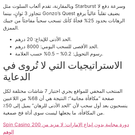
وبالمقارنة، تقدم ألعاب السلوت مثل Starburst وسرعة دفع لا
تتجاوز 3 ثوانٍ، بينما Gonzo’s Quest يضيف تقلباً عالياً يرفع
الرهانات بحدود 25% فجأةً كأنك تسحب سحباً مفاجئاً من جيبك
الممزق.
الحد الأدنى للإيداع: 20 درهم.
الحد الأقصى للسحب اليومي: 8000 درهم.
رسوم التحويل: 0.2% – 0.5% حسب العلامة.
الاستراتيجيات التي لا تُروى في
الدعاية
المنتخب المخفي للمواقع يجري اختبار 7 شاشات مختلفة لكل
صفحة “مكافأة مجانية”؛ النتيجة هي أن 68% من اللاعبين
ينسحبون بعد أول سحب لأن “الحد الأدنى للرهان” يميل إلى 50٪
من المكافأة، ما يجعلها ليست سوى أداة فخ صمغية.
Spin Casino 200 دورة مجانية بدون إيداع الإمارات: لا مزيد من
الوهم