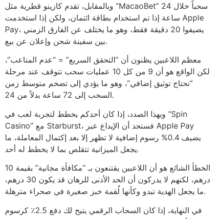
وبالمقابل، تقدم كازينو قطرية مثل “MacaoBet” سحباً خلال 24
ساعة إذا تم استخدام بطاقة ائتمان، ولكن إذا استخدمت Apple
Pay، يضيفوا 20 دقيقة فقط، وهو ما يختلف عن الفارق الزمني
بين سفينة شحن وإعلان عن بيع.
معظم اللاعبين يظنون أن “التحقق السريع” = “عدم المتاعب”،
لكن الواقع هو أن 9 من كل 10 عمليات سحب تتوقف عند مرحلة
“نحتاج توثيق إضافي”، وهو ما يؤدي إلى تضخم متوسط زمن
السحب إلى 72 ساعة بدلاً من 24.
وبهذا الصدد، إذا كان أحدكم يخطط لتجربة لعب في “Spin
Casino” مع Starburst، فستجد أن الإيداع عبر Apple Pay
يضيف 0.4% رسوم إضافية لا تظهر إلا بعد إكتمال المعاملة، ما
يجعل الميزانية تتقلص بما لا يخطط له أحد.
الخطأ الشائع هو أن اللاعبين يقتنعون بـ “مكافأة مجانية” بقيمة 10
درهم، لكنهم لا يدركون أن الحد الأدنى للرهان قد يكون 30 درهم،
ما يجعل الهدية تبدو وكأنها لُقمة خبز صغيرة في صحراء مترهلة.
في النهاية، إذا كان السحاب الرقمي يتيح لك دفع 2.5٪ كرسوم