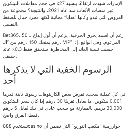
الإمارات شهدت ارتفاعًا بنسبة 27٪ في حجم معاملات البيتكوين
عبر منصات الألعاب منذ عام 2021، والنتيجة؟ مجموعة من
العروض التي تبدو وكأنها “هدايا” مجانية لكنها مجرد حبال للضغط
النفسي.
Bet365، رغم أن اسمه يخرق الحرفية، يزعم أن أول إيداع بـ 50
درهم يمنحك 150 درهم من “الـ VIP” المزعوم. وفي الواقع، إذا
حسبت نسبة العائد إلى المخاطرة، ستحقق فقط 0.3٪ عائد
حقيقي.
الرسوم الخفية التي لا يذكرها
أحد
في كل عملية سحب، تفرض بعض الكازينوهات رسومًا ثابتة قدرها
0.001 بيتكوين، ما يعادل تقريبًا 30 درهم إذا كان سعر البيتكوين
30,000 درهم. بالمقارنة مع سحب عادي في بنك يُقابل 5 درهم
فقط، الفرق واضح.
تستخدم 888casino خوارزمية “مكعب التوزيع” التي تضمن أن