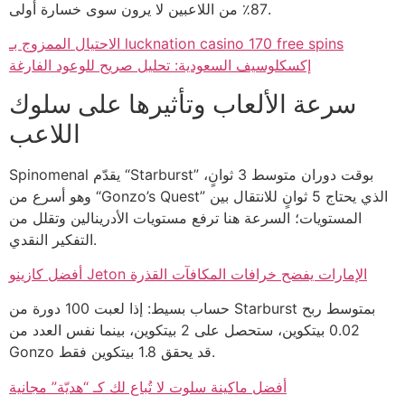
87٪ من اللاعبين لا يرون سوى خسارة أولى.
الاحتيال الممزوج بـ lucknation casino 170 free spins
إكسكلوسيف السعودية: تحليل صريح للوعود الفارغة
سرعة الألعاب وتأثيرها على سلوك
اللاعب
Spinomenal يقدّم “Starburst” بوقت دوران متوسط 3 ثوانٍ،
وهو أسرع من “Gonzo’s Quest” الذي يحتاج 5 ثوانٍ للانتقال بين
المستويات؛ السرعة هنا ترفع مستويات الأدرينالين وتقلل من
التفكير النقدي.
أفضل كازينو Jeton الإمارات يفضح خرافات المكافآت القذرة
حساب بسيط: إذا لعبت 100 دورة من Starburst بمتوسط ربح
0.02 بيتكوين، ستحصل على 2 بيتكوين، بينما نفس العدد من
Gonzo قد يحقق 1.8 بيتكوين فقط.
أفضل ماكينة سلوت لا تُباع لك كـ “هديّة” مجانية