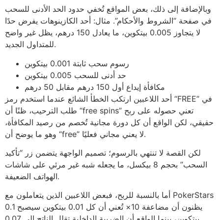
وبالإضافة إلى ذلك، بعض المواقع تُخفي حدود الحد الأدنى للسحب
في صفحة “الشروط والأحكام”. مثال: أحد الكازينوهات يفرض حدًا
لا يتجاوز 0.005 بيتكوين، ما يعادل 150 درهم، يظل غير واضح
للمتداول الجديد.
رسوم سحب ثابتة 0.001 بيتكوين
حد أدنى للسحب 0.005 بيتكوين
مكافأة إيداع أول 150 درهم مقابل 50 درهم
أحد اللاعبين ارتكب الخطأ الشائع عندما استخدم رمز “FREE” في
طلب الترحيب، ظنًا أن “free spins” تعني حصوله على ربح
حقيقي، لكن الواقع أن كل دورة مجانية تُخصم من رصيد المكافأة،
وهو ما يوضح أن “free” لا يعني مجاني فعليًا.
لكن القصة لا تنتهي بالرسوم؛ تصميم الواجهة يتضمن زر “تأكيد
السحب” بحجم 8 بيكسل، ما يجعله شبه غير مرئي على شاشات
الهواتف الضعيفة.
أما بالنسبة للربح، فبعض اللاعبين الذين يتعاملون مع PokerStars
يظنون أن مضاعفة 10× تُعني أن كل 0.01 بيتكوين سيصبح 0.1
بيتكوين، بينما الواقع أن الضريبة الداخلية تقلل الناتج إلى 0.07