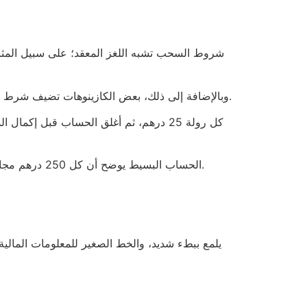
وبالإضافة إلى ذلك، بعض الكازينوهات تضيف شرط الوقت: يجب إكمال جميع الرهانات خلال 7 أيام، وإلا تُلغى المكافأة وتُعاد إلى الصندوق. لذلك، لا ينجو أحد من الضغط الزمني.
الحساب البسيط يوضح أن كل 250 درهم مجانية تعادل تقريباً 1.5 ساعة من وقت اللعب المجهد، إذا كنت تقضي 10 دقائق على كل رولة. لا تنتج عن ذلك أي أرباح حقيقية.