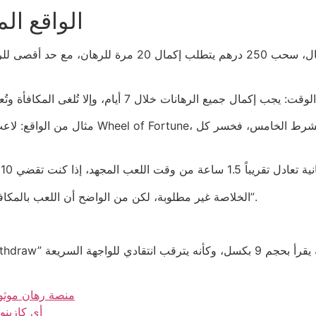
الواقع ال
الخلاصة غير مطلوبة، لكن من الواضح أن اللعب بالمكافآت المجانية يضيف عبئاً حسابياً لا يندرج تحت “مكافأة”.
منصة رهان موثوق
أي كازينو 