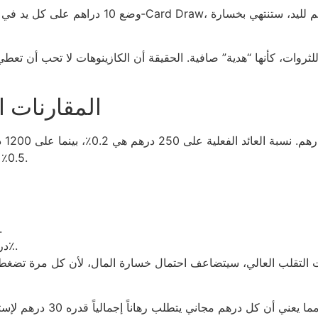
ن أن 250 درهم هي مفتاح للثروات، كأنها “هدية” صافية. الحقيقة أن الكازينوهات لا تح
المقارنات 
0.5٪ إذا استوفيت شرط المراهنة 30 مرة. الأرقام لا تكذب.
500 درهم –
1000 درهم – شرط 10 مرات – ربح متوقع 0.25٪.