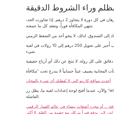
مظلم وراء الشروط الدقيقة
شروط السحب تشبه اللغز المعقد؛ على سبيل المثال، سحب 250 درهم يتطلب إكمال 20 مرة للرهان، مع حد أقصى للرهان في كل دورة لا يتجاوز 2 درهم. إذا تجاوزت الحد،
تنتهي المكافأة فوراً، وتفقد كل ما جمعته.
مثال من الواقع: لاعب أُجبر على تحويل 250 درهم إلى 10 رولات في لعبة Wheel of Fortune، كل رولة 25 درهم، ثم أغلق الحساب قبل إكمال الشرط الخامس، فخسر كل
شيء.
أحدث مواقع كازينو التي لا تُعطيك أي شيء بالمجان
والآن، عندما أفتح لوحة إعدادات لعبة ما، يظل زر “withdraw” يلمع ببطء شديد، والخط الصغير للمعلومات المالية يقرأ بحجم 9 بكسل، وكأنه يترقب انتقادي للواجهة السريعة
الفاشلة.
ة … أو مجرد أضغاث بيضاء في عالم القمار الرقمي
اون لاين يدفع فوراً يتركك مع حقيبة من القلق لا أكثر