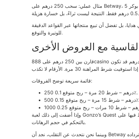
مثال عملي: سحب 250 درهم على Betway، وضع 10 دراهم على كل يد في بوكر 5‑Card Draw، ستحصل على 25 يد، ومع متوسط خسارة 0.02 درهم لليد، ستنتهي بخسارة
0.5 درهم فقط. النتيجة ليست ثراءً، بل خسارة هزيلة.
ب أن تعطي هدايا، بل تفضل أن تبيع منتجاتها عبر القواعد الدقيقة
للوتيرة والتوقع.
القاسية مع العروض الأخرى
قارن بين 250 درهم على 888casino و1200 درهم على منصة أخرى تطلب إيداع 100 درهم. نسبة العائد الفعلية على 250 درهم هي 0.2٪، بينما على 1200 درهم قد تكون
قائمة سريعة توضح الفروقات:
250 درهم – شرط 20 مرة – ربح متوقع 0.1٪.
 شرط 15 مرة – ربح متوقع 0.15٪.
وإذا أضفت إلى ذلك لعبة Gonzo’s Quest ذات التقلب العالي، سيتضاعف احتمال خسارة المال، لأن كل مرة تضغط فيها على “Free Fall” قد تخسر 0.7 درهم إذا لم تقم
بالتحكم في حجم الرهانات.