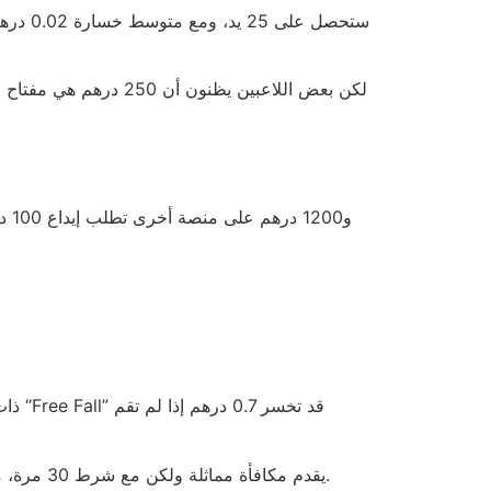
لكن بعض اللاعبين يظنو
وبينما نحن نتحدث عن التقلب، نجد أن Betway يقدم مكافأة مماثلة ولكن مع شرط 30 مرة، مما يعني أن كل درهم مجاني يتطلب رهاناً إجمالياً قدره 30 درهم لإسترداده.