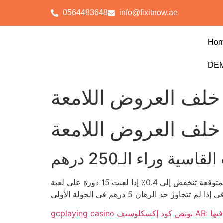
0564483648
info@fixitnow.ae
Ho
DEM
اسية وراء الـ250 درهم
عندك 250 درهم مجانية، يعني تقريباً 68.5 دولار، لكن نسبة العائد المتوقعة تنخفض إلى 0.4٪ إذا لعبت 15 دورة على لعبة Starburst ذات المردود العالي. القاعدة البسيطة
وف فيها