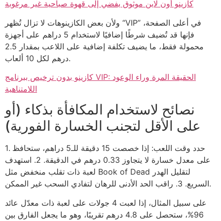
كازينو أون لاين موثوق يفضي إلى قهوة صباحية غير مرغوبة
ولأن بعض الكازينوهات لا تزال تُظهر “VIP” في أعلى الصفحة،
فإنها قد تُضيف شرطًا إضافيًا لاستخدام 5 دراهم على أجهزة
محمولة فقط، ما يضيف تكلفة إضافية على اللاعب بمقدار 2.5
درهم لكل 10 ألعاب.
كازينو بدون ترخيص ببرنامج VIP: الحقيقة المرة وراء الوعود
اللامتناهية
نصائح لاستخدام المكافأة بذكاء (أو
على الأقل لتجنب الخسارة الفورية)
1. حدد وقت اللعب: إذا خصصت 15 دقيقة للـ5 دراهم، ستحافظ
على معدل خسارة لا يتجاوز 0.33 درهم في الدقيقة. 2. استهدف
لعبة ذات تقلب منخفض مثل Book of Dead لتقليل الهدر
السريع. 3. راقب الحد الأدنى للرهان لتفادي السحب غير الممكن.
على سبيل المثال، إذا لعبت 4 جولات على لعبة ذات معدّل عائد
96%، ستحصل على 4.8 درهم تقريبًا، وهو ما يجعل الفارق بين