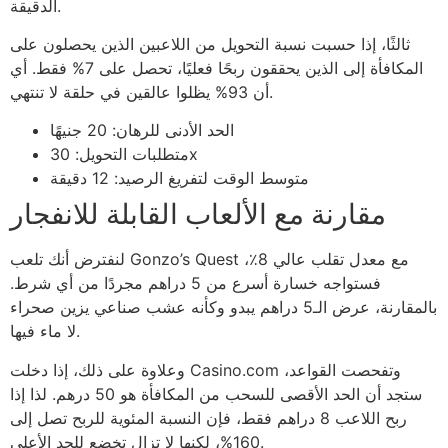
الدقيقة.
ثالثًا، إذا حسبت نسبة التحويل من اللاعبين الذين يحصلون على
المكافأة إلى الذين يحققون ربحًا فعليًا، تحصل على 7% فقط. أي
أن 93% يظلوا عالقين في حلقة لا تنتهي.
الحد الأدنى للرهان: 20 جنيهًا
متطلبات التحويل: 30x
متوسط الوقت لتفريغ الرصيد: 12 دقيقة
مقارنة مع الألعاب القابلة للانفجار
لنفترض أنك تلعب Gonzo’s Quest مع معدل تقلب عالي 8٪،
فستواجه خسارة أسرع من 5 دراهم مجردًا من أي شرط.
بالمقارنة، عرض الـ5 دراهم يبدو وكأنه عشب صناعي يزين صحراء
لا ماء فيها.
وعلاوة على ذلك، إذا دخلت Casino.com وتفحصت القواعد،
ستجد أن الحد الأقصى للسحب من المكافأة هو 50 درهم. لذا إذا
ربح اللاعب 8 دراهم فقط، فإن النسبة المئوية للربح تصل إلى
160%، لكنها لا تزال تخضع للحد الأعلى.