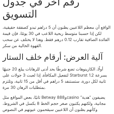
رقم آخر في جدول
التسويق
الواقع أن معظم اللاعبين يظنون أن 5 دراهم تبدو كصفقة حقيقية،
لكن إذا حسبنا متوسط ربحية اللاعب في 30 يومًا، فإن قيمة
الفائدة الصافية تقارب 0.12 درهم فقط. وهذا لا يختلف عن سحب
القهوة الخالية من سكر.
آلية العرض: أرقام خلف الستار
أولًا، الكازينوهات تضع شرطًا بحد أدنى للرهانات يبلغ 20 جنيهًا
لتفعيل المكافأة. إذا لعبت 3 جولات على Starburst بسرعة 1.2
ثانية لكل دورة، ستستنفد 5 دراهم في أقل من 15 ثانية، وتلتزم
بمتطلبات الرهان 30 مرة.
ثانيًا، بعض المواقع مثل Betway و888casino يضيفون “هدية”
مجانية، ولكنهم يكتبون صغر حجم الخط 8 بكسل في الشروط،
وكأنهم يظنون أن اللاعبين سيقحمون عيونهم في النصوص