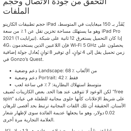
التحقق من جودة الاتصال وحجم
الملفات
حجم تطبيقات الكازينو iPad يُقَدَّر بـ 150 ميغابايت في المتوسط،
وهو ما يستهلك مساحة تخزين تقل عن 1 ٪ من سعة iPad Pro
2021 (1 تيرابايت). إذا كان التحميل يستغرق 12 ثانية على شبكة
4G، فإن اللاعبين الذين يستخدمون Wi‑Fi 5 GHz يحصلون على
زمن تحميل يقل إلى 4 ثوانٍ، أي توفير 8 ثوانٍ يُعادل جولة إضافية
في Gonzo’s Quest.
دعم وضعية Landscape: 68 ٪ من الألعاب
دعم وضعية Portrait: 42 ٪ فقط
متوسط استهلاك البطارية: 7 ٪ في ساعة لعب
لكن الوعود لا تتوقف عند هذا الحد. بعض الكازينات تُضيف “free
spin” على شريط الإعلانات كأنها حلوى مجانية للطفلة في عيادة
الأسنان. الحقيقة أن تلك اللفات المجانية ترتبط بحد أقصى للرهان
0.02 دولار، وهو ما يجعلها عديمة الفائدة سوى لإظهار شعار
العلامة التجارية مرة أخرى.
وإذا اعتبرنا أن متوسط ربحية لاعب عادي هو 1.3 دولار لكل