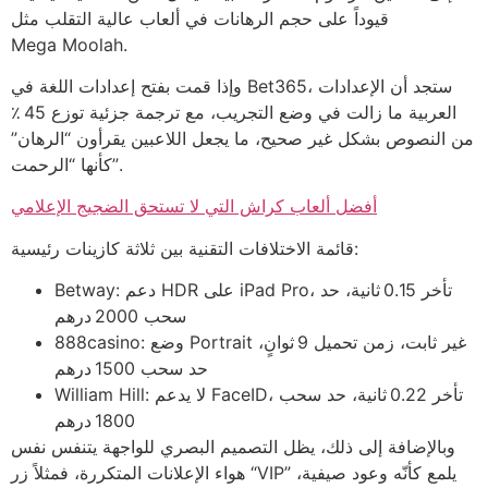
قيوداً على حجم الرهانات في ألعاب عالية التقلب مثل
Mega Moolah.
وإذا قمت بفتح إعدادات اللغة في Bet365، ستجد أن الإعدادات
العربية ما زالت في وضع التجريب، مع ترجمة جزئية توزع 45 ٪
من النصوص بشكل غير صحيح، ما يجعل اللاعبين يقرأون “الرهان”
كأنها “الرحمت”.
أفضل ألعاب كراش التي لا تستحق الضجيج الإعلامي
قائمة الاختلافات التقنية بين ثلاثة كازينات رئيسية:
Betway: دعم HDR على iPad Pro، تأخر 0.15 ثانية، حد
سحب 2000 درهم
888casino: وضع Portrait غير ثابت، زمن تحميل 9 ثوانٍ،
حد سحب 1500 درهم
William Hill: لا يدعم FaceID، تأخر 0.22 ثانية، حد سحب
1800 درهم
وبالإضافة إلى ذلك، يظل التصميم البصري للواجهة يتنفس نفس
هواء الإعلانات المتكررة، فمثلاً زر “VIP” يلمع كأنّه وعود صيفية،