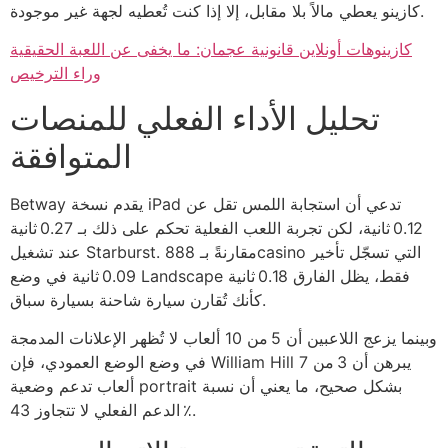
كازينو يعطي مالاً بلا مقابل، إلا إذا كنت تُعطيه لجهة غير موجودة.
كازينوهات أونلاين قانونية عجمان: ما يخفى عن اللعبة الحقيقية
وراء الترخيص
تحليل الأداء الفعلي للمنصات
المتوافقة
Betway يقدم نسخة iPad تدعي أن استجابة اللمس تقل عن
0.12 ثانية، لكن تجربة اللعب الفعلية تحكم على ذلك بـ 0.27 ثانية
عند تشغيل Starburst. مقارنةً بـ 888casino التي تسجّل تأخير
0.09 ثانية في وضع Landscape فقط، يظل الفارق 0.18 ثانية
كأنك تُقارن سيارة شاحنة بسيارة سباق.
وبينما يزعج اللاعبين أن 5 من 10 ألعاب لا تُظهر الإعلانات المدمجة
في وضع الوضع العمودي، فإن William Hill يبرهن أن 3 من 7
ألعاب تدعم وضعية portrait بشكل صحيح، ما يعني أن نسبة
الدعم الفعلي لا تتجاوز 43 ٪.