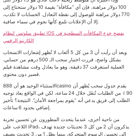
100 دولار مراهنة، فإن أي “مكافأة” بقيمة 10 دولار ستحتاج إلى
770 دولار مراهنة للوصول إلى نقطة التعادل. الحسابات لا تكذب،
إلا أن الإعلانات تلمع كأنها نجوم في سماء صافية.
تطبيق سلوتس لنظام iOS يفضح خدع المكافآت السطحية في
الكازينو الرقمي
وبعد أن رأيت أن 3 من كل 5 ألعاب لا تُظهر إشعارات الانسحاب
بشكل واضح، قررت اختبار سحب الـ 500 درهم من حسابي.
العملية استغرقت 37 دقيقة، وهو ما يعادل وقت مشاهدة فيلم
قصير دون محتوى.
الاستثناء الوحيد هو أن 888casino يقدم جدول سحب يُظهر أن
90 ٪ من الطلبات تُنقَل خلال 24 ساعة، لكن في الواقع يعاد توجيه
الطلب إلى فريق يدعي أنه “يقوم بمراجعة الأمان”. النتيجة؟ تأخير
إضافي بحدود 6 ساعات.
من ناحية أخرى، عندما يتحدث المطورون عن تحسين تجربة
اللاعب على iPad، يذكرون أن 2 من كل 3 تحديثات جديدة تهدف
إلى تحسين الرسوم المتحركة، بينما يظل 1 من 3 تحديث يضيف