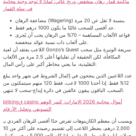
ماكينة قمار رهان منخفض وربح عالي: لماذا لا توجد وجبة مجانية
في سلة القمار
مضاعفة الرهان (Wagering) بنسبة لا تقل عن 20 مرة.
حد أقصى للسحب غالبًا ما يكون 1000 درهم فقط.
قواعد الألعاب المساهمة – 70% من الرهان يجب أن يُجرى
على ألعاب ذات نسبة عوائد منخفضة.
اللاعب يعتقد أن لعبة Gonzo’s Quest سريعة الوتيرة مثل سحب
المكافأة، لكن الحقيقة أن تقلباتها أعلى 2.5 مرة من الألعاب
التقليدية، ما يعني مخاطر أكبر على رأس المال.
عدد اللاعبين الذين ينجحون في إكمال الشروط في شهر واحد يبلغ
12% فقط. إذا أخذنا 1000 لاعب، فقط 120 منهم سيتمكنون من
السحب. الباقون يبقون عالقين في دائرة إيداع-سحب لا تنتهي.
bitkingق casino أموال مجانية 2026 الإمارات: كسر الوهم
التسويقي وتحليل الأرقام
وبسبب أن معظم الكازينوهات تفرض حدًا أقصى للرهان الفردي بـ
2,000 درهم، يضطر اللاعب إلى تقسيم رصيده على أكثر من 10
جولات لتلبية الشرط. بالمقارنة، إذا كان الحد 5,000 درهم، يكتمل