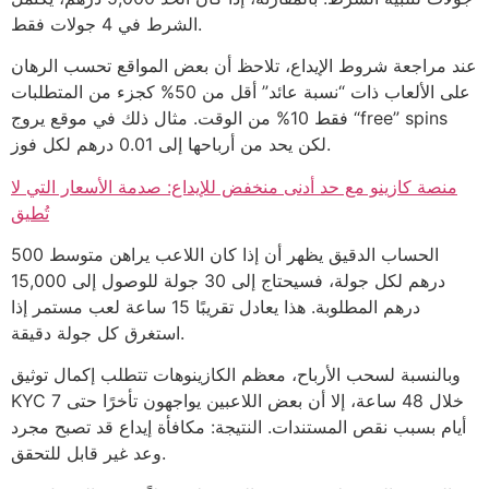
الشرط في 4 جولات فقط.
عند مراجعة شروط الإيداع، تلاحظ أن بعض المواقع تحسب الرهان
على الألعاب ذات “نسبة عائد” أقل من 50% كجزء من المتطلبات
فقط 10% من الوقت. مثال ذلك في موقع يروج “free” spins
لكن يحد من أرباحها إلى 0.01 درهم لكل فوز.
منصة كازينو مع حد أدنى منخفض للإيداع: صدمة الأسعار التي لا
تُطيق
الحساب الدقيق يظهر أن إذا كان اللاعب يراهن متوسط 500
درهم لكل جولة، فسيحتاج إلى 30 جولة للوصول إلى 15,000
درهم المطلوبة. هذا يعادل تقريبًا 15 ساعة لعب مستمر إذا
استغرق كل جولة دقيقة.
وبالنسبة لسحب الأرباح، معظم الكازينوهات تتطلب إكمال توثيق
KYC خلال 48 ساعة، إلا أن بعض اللاعبين يواجهون تأخرًا حتى 7
أيام بسبب نقص المستندات. النتيجة: مكافأة إيداع قد تصبح مجرد
وعد غير قابل للتحقق.