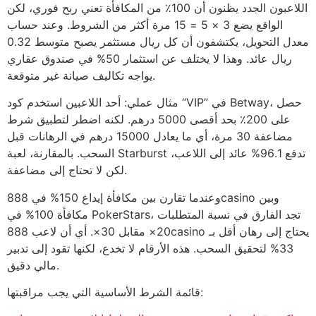
اللاعبون الجدد يظنون أن 100٪ من المكافأة تعني ربح فوري، لكن
الواقع يضع 3 × 5 = 15 مرة أكثر من الشروط. وعند حساب
معدل التحويل، يكتشفون أن كل ريال مستثمر يصبح متوسط 0.32
ريال عائد. وهذا لا يختلف عن استثمار 50% في صندوق عقاري
يواجه تكاليف صيانة غير متوقعة.
مثال عملي: أحد اللاعبين استخدم كود “VIP” في Betway، حصل
على 200٪ بحد أقصى 5000 درهم. لكنه اضطر لتطبيق شرط
مضاعفة 30 مرة، أي ما يعادل 15000 درهم في الرهانات قبل
السحب. بالمقارنة، لعبة Starburst تدفع 96.1% عائد إلى اللاعب،
لكن لا تحتاج إلى مضاعفة.
وعندما تقارن بين مكافأة إيداع 150% في 888casino وبين
مكافأة 100% في PokerStars، تجد الفارق في نسبة المتطلبات
20× مقابل 30×. أي أن لاعب 888casino يحتاج إلى رهان أقل بـ
33% لتحقيق السحب. هذه الأرقام لا تخدع، لكنها تقود إلى تدبير
مالي دقيق.
قائمة الشرط الأساسية التي يجب مراقبتها: