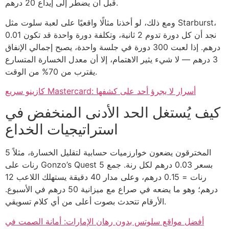
قبل أن يضطر إلى إيداع 20 درهم.
ومع ذلك، لو أخذنا مثالًا واقعيًا على لعبة سلوت مثل Starburst،
نجد أن كل دورة تدوم 2 ثانية، وتكلفة دورة واحدة قد تكون 0.01
درهم. إذا لعبت 300 دورة في جلسة واحدة، يصبح إجمالي الإنفاق
3 درهم — لا شيء يثير الاهتمام، إلا أن معدل الخسارة المتسارع
يقترب من 70% من الوقت.
كازينو سريع Mastercard: أسرار لا يجرؤ أحد على كشفها
كيف يُستغل الحد الأدنى المنخفض في
استراتيجيات الخداع
المخترقون يضعون خوارزميات حسابية لتقليل الخسارة، مثلاً 5
رنات على Gonzo’s Quest بسعر 0.03 درهم لكل رنة. جمع 5
رنات = 0.15 درهم، وعلى مدار 40 دقيقة يستهلك اللاعب 12
درهم؛ وهو ما يضعه في صراع مع ميزانية 50 درهم في الأسبوع.
الأرقام تتحدث بصوت أعلى من أي كلام تسويقي.
أفضل مواقع سلوتس بدون رهان الإمارات: أمانة الصمت في