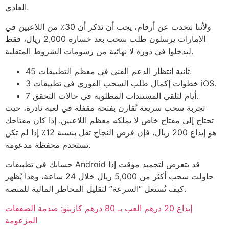
العادي.
ولأننا نتحدث عن أرقام، يجب أن نذكر أن 30٪ من اللاعبين في
الإمارات يرسلون طلب سحب بعد خسارة 2,000 ريال، فقط
ليدخلوا في دورة لا نهائية من رسومات الشروط المتقلبة.
45 ثانية انتظار الدعم الفني في معظم التطبيقات.
3 خطوات إكمال طلب السحب الفوري في تطبيقات iOS.
7 أيام لتلقي المستندات المطلوبة في حالات التحقق.
تجربة سحب سريعة تُقارن بفتحة مقفلة في لعبة نادرة، حيث
تحتاج إلى مفتاح خاص لا يملكه معظم اللاعبين. إذا كان مفتاحك
هو إيداع 200 ريال، فإن فرص النجاح تقل بنسبة 12٪ إذا لم تكن
تستخدم محفظة مدعومة.
حسابك في تطبيقات Android قد يتعرض لتجميد مؤقت إذا
حاولت سحب أكثر من 5,000 ريال خلال 24 ساعة، وهذا يُظهر
كيف تُستغل “السرعة” لتقليل المخاطر المالية للمنصة.
إيداع 20 درهم العب بـ 80 درهم كازينو: صدمة الصفقات
المزعومة