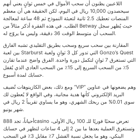
اللاعبين يظنون أن سحب الأموال في خمس ثوانٍ يعني أنهم
سيحصدون 10,000 ريال في اليوم، لكن الحقيقة هي أن معظم
المنصات تعطيك 2.5 ثانية لتعبئة النموذج ثم 48 ساعة لمعالجة
الطلب. في هذه الفقرة أذكر مثالاً من Betway حيث يُظهر سجل
السحب أن متوسط الوقت 36 دقيقة، وليس ما يروّج له.
المقارنة بين سحب سريع وسحب بطريق التقليدي تشبه الفارق
بين لعبة Starburst التي تدور كل 3 ثوانٍ ولعبة Gonzo’s Quest
التي تستغرق 7 ثوانٍ لتكمل دورة واحدة. الفرق واضح عندما تقارن
5٪ من السحب السريع إلى 15٪ من السحب العادي الذي يُقفل
حسابك لمدة أسبوع.
ومع ذلك، بعض الكازينوهات تُضيف “VIP” وهم يضعونها في عناوين
البريد الإلكتروني كأنها هدية مجانية، وفي الواقع لا يُعطون لك
سوى 0.01% من ربحك الشهري، وهو ما يساوي تقريباً 2 ريال في
شهر يونيو.
أحياناً، تجد 888casino تعرض سحبًا فوريًا للـ 100 ريال الأولى،
وتستغرق العملية بعدها ما بين 2 إلى 4 ساعات لتظهر في حسابك
البنكي، وهو ما يجعل نسبة الفشل 7٪ مقابل 3٪ في السحب