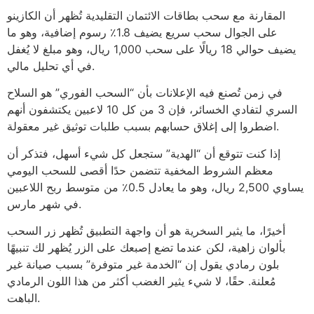
المقارنة مع سحب بطاقات الائتمان التقليدية تُظهر أن الكازينو
على الجوال سحب سريع يضيف 1.8٪ رسوم إضافية، وهو ما
يضيف حوالي 18 ريالًا على سحب 1,000 ريال، وهو مبلغ لا يُغفل
في أي تحليل مالي.
في زمن تُصنع فيه الإعلانات بأن “السحب الفوري” هو السلاح
السري لتفادي الخسائر، فإن 3 من كل 10 لاعبين يكتشفون أنهم
اضطروا إلى إغلاق حسابهم بسبب طلبات توثيق غير معقولة.
إذا كنت تتوقع أن “الهدية” ستجعل كل شيء أسهل، فتذكر أن
معظم الشروط المخفية تتضمن حدًا أقصى للسحب اليومي
يساوي 2,500 ريال، وهو ما يعادل 0.5٪ من متوسط ربح اللاعبين
في شهر مارس.
أخيرًا، ما يثير السخرية هو أن واجهة التطبيق تُظهر زر السحب
بألوان زاهية، لكن عندما تضع إصبعك على الزر يُظهر لك تنبيهًا
بلون رمادي يقول إن “الخدمة غير متوفرة” بسبب صيانة غير
مُعلنة. حقًا، لا شيء يثير الغضب أكثر من هذا اللون الرمادي
الباهت.