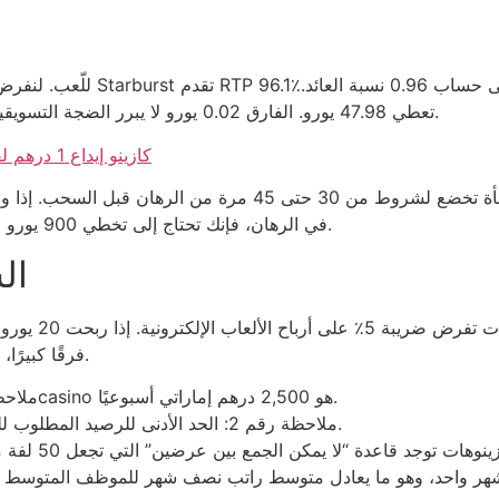
بالمقارنة، لعبة Gonzo’s Quest ذات RTP 95.97٪ تعطي 47.98 يورو. الفارق 0.02 يورو لا يبرر الضجة التسويقية.
كازينو إيداع 1 درهم لفات مجانية: صدمة لا تُحتمل في عالم التسويق الفارغ
في الرهان، فإنك تحتاج إلى تخطي 900 يورو لتلبية الشرط، وهو ما يجعل اللفة المجانية مجرد طُعم.
ال
فرقًا كبيرًا، لكنه يضيف طبقة من التعقيد على ما يُعَدّ توهمًا مجانيًا.
ملاحظة رقم 1: الحد الأقصى لسحب الأرباح في 888casino هو 2,500 درهم إماراتي أسبوعيًا.
ملاحظة رقم 2: الحد الأدنى للرصيد المطلوب للرفع هو 50 يورو، أي ما يعادل 184 درهم تقريبًا.