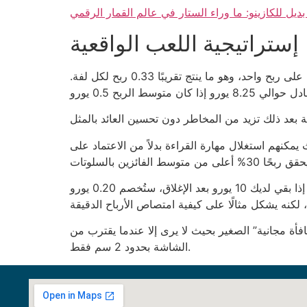
يل للكازينو: ما وراء الستار في عالم القمار الرقمي
إستراتيجية اللعب الواقعية
إذا كنت تحاول تحويل 50 لفة مجانية إلى ربح ثابت، احسب نسبة الفوز المتوسطة 1 إلى 3. يعني كل ثلاث لفات قد تحصل على ربح واحد، وهو ما ينتج تقريبًا 0.33 ربح لكل لفة.
قراءة بدلاً من الاعتماد على RNG للسلوتات. مثال عملي: لاعب يملك خبرة 3
لكن لا تنسَ أن الكازينوهات تحسب كل ثانية من وقت اللعب وتضيف رسوم خدمة 2٪ على الأموال المتبقية في الحساب. إذا بقي لديك 10 يورو بعد الإغلاق، ستُخصم 0.20 يورو
فأة مجانية” الصغير بحيث لا يرى إلا عندما يقترب من
الشاشة بحدود 2 سم فقط.