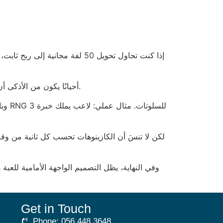
أحيانًا يكون من الأذكى أن تتوقف بعد 20 لفة إذا تجاوزت 5 يورو صافي ربح. لأن كل لفة إضافية بعد ذلك تزيد من المخاطر دون تحسين العائد بالمثل.
وبال
وفي النهاية، يظل التصميم الواجهة الأمامية للعب
Get in Touch
Phone: 056 448 3648