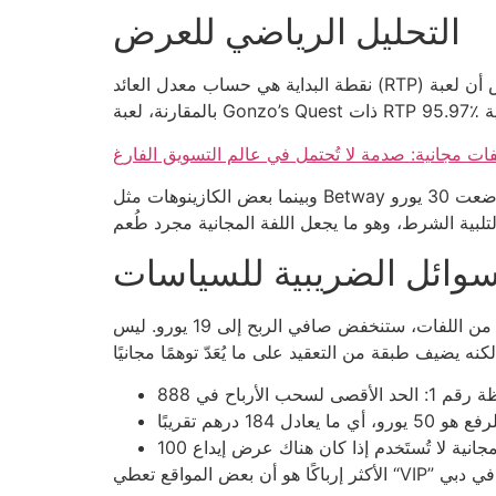
التحليل الرياضي للعرض
نقطة البداية هي حساب معدل العائد (RTP) للّعب. لنفرض أن لعبة Starburst تقدم RTP 96.1٪؛ إذًا 50 لفة مجانية ستعيد حوالي 48 يورو على حساب 0.96 نسبة العائد.
وبينما بعض الكازينوهات مثل Betway تتفاخر بوجود “مكافأة مجانية”، الحقيقة أن هذه المكافأة تخضع لشروط من 30 حتى 45 مرة من الرهان قبل السحب. إذا وضعت 30 يورو
سوائل الضريبية للسياسات
العديد من اللاعبين ينسون أن القوانين في الإمارات تفرض ضريبة 5٪ على أرباح الألعاب الإلكترونية. إذا ربحت 20 يورو من اللفات، ستنخفض صافي الربح إلى 19 يورو. ليس