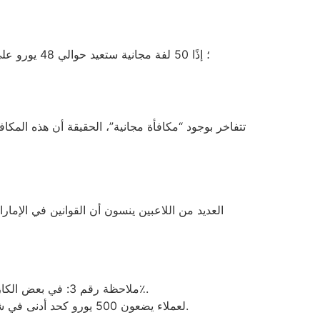
ملاحظة رقم 3: في بعض الكازينوهات توجد قاعدة “لا يمكن الجمع بين عرضين” التي تجعل 50 لفة مجانية لا تُستَخدم إذا كان هناك عرض إيداع 100٪.
الأكثر إرباكًا هو أن بعض المواقع تعطي “VIP” لعملاء يضعون 500 يورو كحد أدنى في شهر واحد، وهو ما يعادل متوسط راتب نصف شهر للموظف المتوسط في دبي.