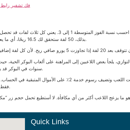
فك تشفير رابط بد
بذلك، 50 لفة ستحقق لك 16.5 ربحًا، أي ما يعادل حوالي 8.25 يورو إذا كان متوسط الربح 0.5 يورو.
توازي، يلجأ بعض اللاعبين إلى المراهنة على ألعاب البوكر الحية، حيث يمكنهم استغلال مهارة ال
سنوات في البوكر قد يحقق ربحًا 30% أعلى من متوسط الفائزين بالسلوتات.
فقط، لكنه يشكل مثالًا على كيفية امتصاص الأرباح الدقيقة.
ة هو ما يزعج اللاعب أكثر من أي مكافأة. لا أستطيع تحمل حجم زر “مكا
Quick Links