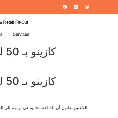
& Retail Fit-Out
ls
Services
كا
كا