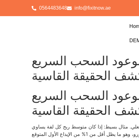
0564483648
info@fixitnow.ae
Ho
DEM
 يطيح بوعود السحب السريع
شف الحقيقة القاسية
 يطيح بوعود السحب السريع
شف الحقيقة القاسية
الثروة، لكن الواقع يثبت أن كل لفة تكلفهم 0.02 من فرصة الكسب الفعلي. مثال بسيط: إذا كان متوسط ربح كل لفة يساوي