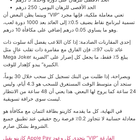
الحد الأقصى للرهان اليومي: 250 درهم
وبينما يظن البعض أن “VIP” تعني معاملة ملكية، فإنها مجرد
تسمية لبرنامج نقاط يضيف 0.5٪ إلى العائد بعد 1000 دورة لعب،
وهو ما يساوي 0.05 درهم إضافي على مكافأة 10 درهم.
إحدى المقارنات الصادمة: إذا كان اللاعب يفضل آلة سلوت ذات
عائد ثابت 97٪، فإن الفارق مع مقامرة ذات تقلب عالٍ مثل
Mega Joker يبلغ 5٪ فقط، ما يجعل كل إصرار على “الضربة
الكبيرة” يبدو كإهدار للوقت.
وبصراحة، إذا طلبت من البنك تسجيل كل سحب خلال 30 يوماً،
ستجد أن متوسط الوقت المستغرق للسحب هو 4.3 أيام، وليس
24 ساعة كما يروج لها البعض. هذا يعني أن 48 ساعة من الانتظار
ليست سوى خرافة تسويقية.
في النهاية، كل ما يقدمه كازينو بطاقة ائتمان مع مكافأة هو
معادلة حسابية لا تتجاوز 0.2٪ فرصة ربح حقيقي عند تطبيق جميع
الشروط بشكل صارم.
كازينو يقبل Apple Pay يتحدى كل وعود “VIP” الفارغة