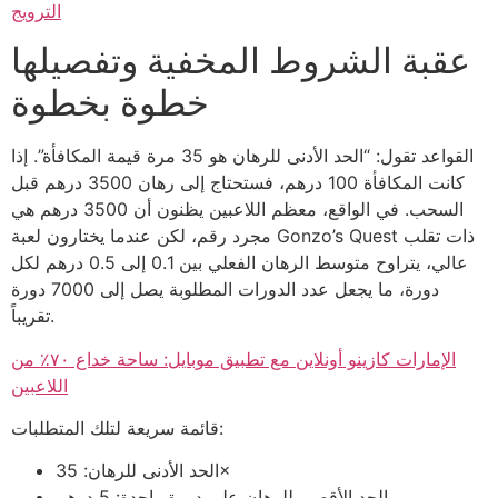
الترويج
عقبة الشروط المخفية وتفصيلها
خطوة بخطوة
القواعد تقول: “الحد الأدنى للرهان هو 35 مرة قيمة المكافأة”. إذا
كانت المكافأة 100 درهم، فستحتاج إلى رهان 3500 درهم قبل
السحب. في الواقع، معظم اللاعبين يظنون أن 3500 درهم هي
مجرد رقم، لكن عندما يختارون لعبة Gonzo’s Quest ذات تقلب
عالي، يتراوح متوسط الرهان الفعلي بين 0.1 إلى 0.5 درهم لكل
دورة، ما يجعل عدد الدورات المطلوبة يصل إلى 7000 دورة
تقريباً.
الإمارات كازينو أونلاين مع تطبيق موبايل: ساحة خداع ٧٠٪ من
اللاعبين
قائمة سريعة لتلك المتطلبات:
الحد الأدنى للرهان: 35×
الحد الأقصى للرهان على دورة واحدة: 5 درهم