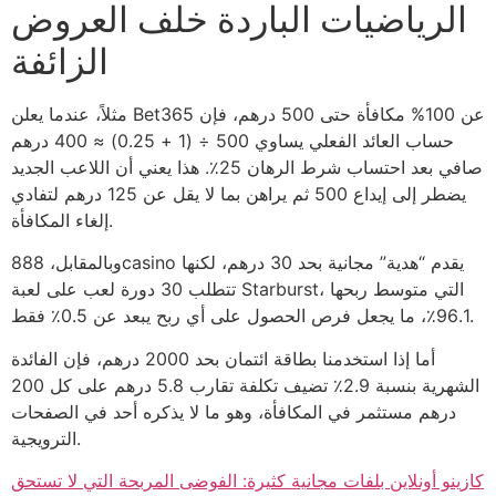
الرياضيات الباردة خلف العروض
الزائفة
مثلاً، عندما يعلن Bet365 عن 100% مكافأة حتى 500 درهم، فإن
حساب العائد الفعلي يساوي 500 ÷ (1 + 0.25) ≈ 400 درهم
صافي بعد احتساب شرط الرهان 25٪. هذا يعني أن اللاعب الجديد
يضطر إلى إيداع 500 ثم يراهن بما لا يقل عن 125 درهم لتفادي
إلغاء المكافأة.
وبالمقابل، 888casino يقدم “هدية” مجانية بحد 30 درهم، لكنها
تتطلب 30 دورة لعب على لعبة Starburst، التي متوسط ربحها
96.1٪، ما يجعل فرص الحصول على أي ربح يبعد عن 0.5٪ فقط.
أما إذا استخدمنا بطاقة ائتمان بحد 2000 درهم، فإن الفائدة
الشهرية بنسبة 2.9٪ تضيف تكلفة تقارب 5.8 درهم على كل 200
درهم مستثمر في المكافأة، وهو ما لا يذكره أحد في الصفحات
الترويجية.
كازينو أونلاين بلفات مجانية كثيرة: الفوضى المربحة التي لا تستحق