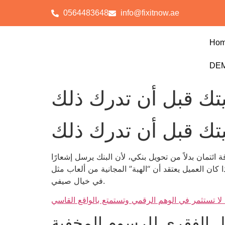
0564483648
info@fixitnow.ae
Ho
DEM
نيتك قبل أن تدرك ذلك
نيتك قبل أن تدرك ذلك
 ائتمان بدلاً من تحويل بنكي، لأن البنك يرسل إشعارًا
راهم على كل 1000 درهم موديّة. إذا كان العميل يعتقد أن “الهبة” المجانية من ألعاب مثل Starburst ستغطي هذه الرسوم، فهو يعيش
في خيال صيفي.
ا لا تستثمر في الوهم الرقمي وتستمتع بالواقع القاسي
يل الفقري للرسوم المخفية