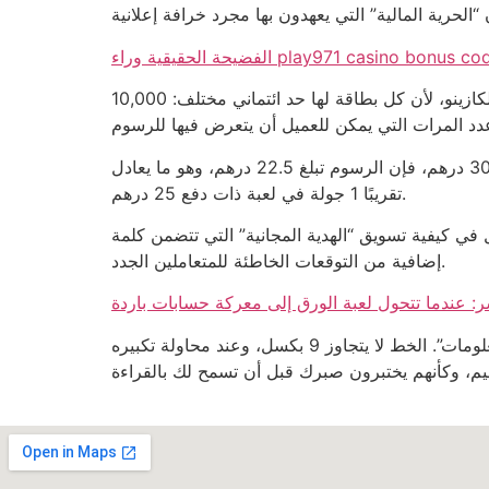
النتيجة العملية هي أن كل عميل يحمل 3 بطاقات ائتمان في محفظته، ومع ذلك يختار بطاقة واحدة فقط لتعبئة حساب الكازينو، لأن كل بطاقة لها حد ائتماني مختلف: 10,000
الأكثر إزعاجًا هو أن بعض الكازينوهات تفرض “رسوم إلغاء” بنسبة 0.75% إذا ألغيت سحبًا قبل 24 ساعة. إذا كان سحبك 3000 درهم، فإن الرسوم تبلغ 22.5 درهم، وهو ما يعادل
تقريبًا 1 جولة في لعبة ذات دفع 25 درهم.
نية” التي تتضمن كلمة “free” في عروضها. كل “free” هو مجرد وعد غير محقق، لا يضيف سوى طبقة
إضافية من التوقعات الخاطئة للمتعاملين الجدد.
وفي النهاية، ما يثير الضيق حقًا هو حجم الخط الصغير في قسم “الشروط والأحكام” عند الضغط على زر “مزيد من المعلومات”. الخط لا يتجاوز 9 بكسل، وعند محاولة تكبيره