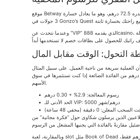
موقع Betway يسرد رسوم معالجة بطاقته الائتمانية كـ 2.9% + 0.30 درهم لكل عملية. إذا سحبنا 2500 درهم، نحصل على خصم نهائي قدره 72.5 درهم، وهو ما يعادل خسارة
وعندما نتحدث عن “VIP” الذي يقدمه 888casino، نكتشف أن الحد الأدنى للرهان للوصول إلى حالة VIP هو 5000 درهم شهريًا. 5000 درهم تعادل 200 جولة في لعبة ذات
ة التحول: الوقت مقابل المال
عميل. على سبيل المثال، William Hill يعلن عن وقت سحب “فوري” لكنه يضيف شرطًا: “يتطلب مراجعة أمان لمدة
4 ساعة”. إذا قمت بعملية سحب 1500 درهم وقد استغرق 48 ساعة، فعليك أن تحسب أن كل ساعة تقابل 31.25 درهم من الفائدة الضائعة إذا كنت تستثمرها في سوق
الأسهم.
رسوم المعالجة: 2.9% + 0.30 درهم
الحد الأدنى للـ VIP: 5000 درهم/شهر
السحب المعلن: 0 دقيقة (مخفي 48 ساعة)
ن يرسلون شكاوى حول “فكرة مجانية” من spins هو 13 على كل 100 عميل جديد. إذا كان كل “free spin” يساوي 0.5 درهم، فإن الخسارة الإجمالية للمنصة
وبالمقارنة، لعبة slot مثل Book of Dead تتطلب متوسط رهان 1.2 درهم لتصل إلى 20٪ عائد. إذا دمجنا هذا العائد مع رسوم بطاقة الائتمان، يصبح صافي العائد 1.0 درهم فقط،