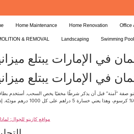
me
Home Maintenance
Home Renovation
Office 
OLITION & REMOVAL
Landscaping
Swimming Poo
تمان في الإمارات يبتلع ميزا
تمان في الإمارات يبتلع ميزا
 كازينو صفة “آمنة” قبل أن يذكر شرطًا مخفيًا يخص السحب. أستخدم بطاقة
بـ 0.5% كرسوم، وهذا يعني خسارة 5 د
مواقع كازينو للجوال: لماذ
التحل