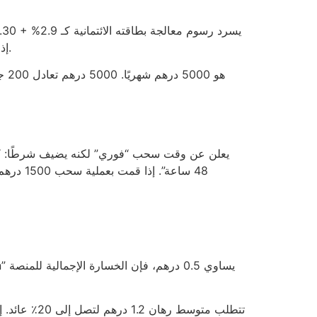
3 جولات في Gonzo’s Quest إذا كانت كل جولة تكلف 25 درهم. المقارنة لا تخفي الحقيقة: الكازينو يبيع راحتك بخسارة ثابتة.