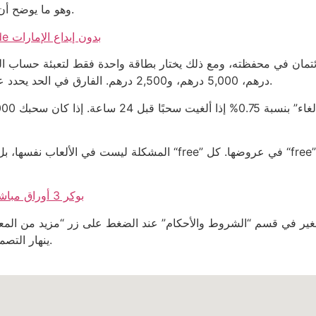
وهو ما يوضح أن “الحرية المالية” التي يعهدون بها مجرد خرافة إعلانية.
الفضيحة الحقيقية وراء play971 casino bonus code بدون إيداع الإمارات
درهم، 5,000 درهم، و2,500 درهم. الفارق في الحد يحدد عدد المرات التي يمكن للعميل أن يتعرض فيها للرسوم.
المشكلة ليست في الألعاب نفسها، بل في كيفية تسويق “الهدية المجا
بوكر 3 أوراق مباشر: عندما تتحول لعبة الورق إلى معركة حسابات باردة
ينهار التصميم، وكأنهم يختبرون صبرك قبل أن تسمح لك بالقراءة.