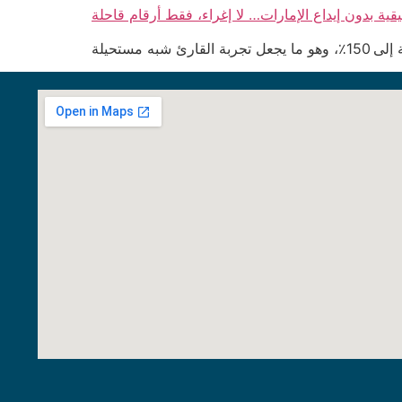
قية بدون إيداع الإمارات… لا إغراء، فقط أرقام قاحلة