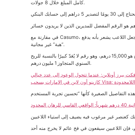
كامل المبلغ خلال 8 جولات.
في مقارنة مع Casumo، التي تُصرّح بـ “مكافأة مجانية” بقيمة 5 درهم، فإن العائد الفعلي يظل 4.2 درهم بعد خصم المتطلبات المتعسّبة، وهو ما يجعل اللاعب يشعر بأنه يدفع
“هبة” غير مجانية.
إذا كان عدد اللاعبين الذين يختارون 5 دراهم يساوي 3,000 مستخدمًا في الشهر، فإن إجمالي المبالغ التي تُجمع للموقع هو 15,000 درهم، وهو رقم لا يُعَدّ كبيرًا بالنسبة للربح
السنوي المتجاوز 1 مليون درهم.
كت بيرز أونلاين: عندما تتحول الوعود إلى عدد خيالي
لف الوعود اللامحدودة
ان المحدود