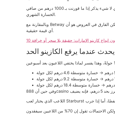
من الناحية الرياضية، إذا كان الحد الأدنى 5 دراهم وتفرض نسبة عائد 92%، فإن العائد المتوقع لكل لاعب هو 4.6 درهم، أي لا شيء يذكر إذا ما قورنت بـ 1000 درهم من صافي
الخسارة الشهري.
وبالمقارنة مع Betway الذي يفرض حدًا أدنى 10 دراهم، فإن الفارق في المخاطرة هو 5 دراهم فقط، لكن الفارق في العروض هو أن Betway يضيف “مراهنات مجانية” لا تضيف
أي قيمة حقيقية.
بدون إيداع كازينو الإمارات: حقيقة بلا سحر أو خرافة
يحدث عندما يرفع الكازينو الحد
العملية الحسابية للرهان في لعبة ذات تقلب 2.5 تعني أن كل 5 دراهم يمكن أن تُحوَّل إلى 12.5 درهم في لحظة حظ، ولكن الاحتمالات تقول إن 70% من اللاعبين سيفقدون