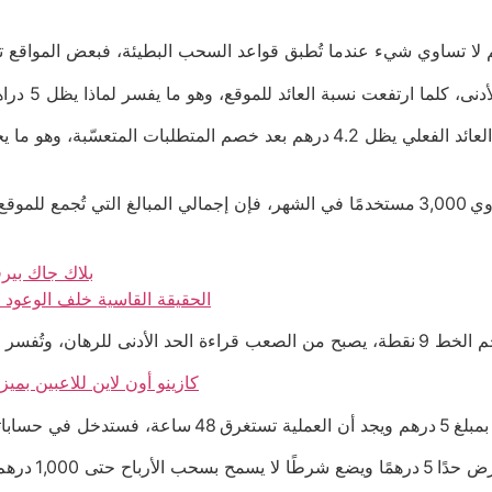
بلاك جاك بيرف
كازينو أون لاين في الإمارات بسحب Visa: الحقيقة القاسية خ
كازينو أون لاين للاعبين بميزانية 40 درهم شهرياً: الواقعي القاسي للره