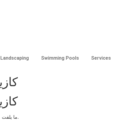
Landscaping
Swimming Pools
Services
كازي
كازي
ما يلفت الانتباه في عروض “كازينو بأدنى إيداع” هو الرقم البسيط 5 دراهم — ليس هناك أي سحر خلفه، مجرد تسويق بوسائل تحليلية.