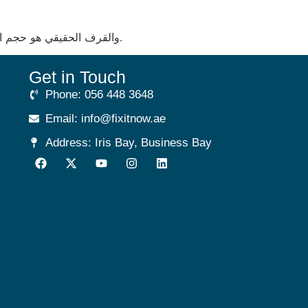
والقرف الحقيقي هو حجم الخط الصغير في صفحة الشروط، لا يمكن قراءته إلا بعد تكبير الشاشة إلى 150٪، وهو ما يجعل تجربة القارئ شبه مستحيلة.
Get in Touch
Phone: 056 448 3648
Email: info@fixitnow.ae
Address: Iris Bay, Business Bay