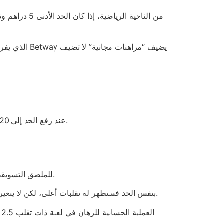
عند رفع الحد إلى 20 درهم، يصبح متوسط الخسارة لكل لاعب يساوي 18 درهم إذا لعبوا 12 جولةً، وهذا يفسر لماذا يختفي اللاعبون بعد أسبوعين.
وفي حين أن 888casino يبرز بحد 5 درهم، فإنه يضيف “VIP” للملصق التسويقي، كأنهم يعلنون عن هدايا مجانية بينما لا يَتوفر شيء غير ذلك.
اللاعب الذي يختار لعب Starburst بحد 5 دراهم سيواجه تقلبًا منخفضًا، أما إذا جرب Gonzo’s Quest بنفس الحد فستظهر له تقلبات أعلى، لكن لا يتغير أساس حساب العائد.