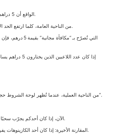
الواقع أن 5 دراهم لا تساوي شيء عندما تُطبق قواعد السحب البطيئة، فبعض المواقع تحتاج إلى 30 يومًا لتصدير 5 دراهم إلى حسابك البنكي.
من الناحية العامة، كلما ارتفع الحد الأدنى، كلما ارتفعت نسبة العائد للموقع، وهو ما يفسر لماذا يظل 5 دراهم هو الرقم المفضل للمديرين الذين لا يريدون خسائر.
من الناحية العملية، عندما تُظهر لوحة الشروط حجم الخط 9 نقطة، يصبح من الصعب قراءة الحد الأدنى للرهان، وتُفسر هذه التفاصيل الصغيرة كأنها “تحسين تجربة المستخدم”.
الآن، إذا كان أحدكم يجرّب سحبًا بمبلغ 5 درهم ويجد أن العملية تستغرق 48 ساعة، فستدخل في حساباتك كعنصر غير مرغوب فيه يضيف إلى استياء اللاعبين.
المقارنة الأخيرة: إذا كان أحد الكازينوهات يفرض حدًا 5 درهمًا ويضع شرطًا لا يسمح بسحب الأرباح حتى 1,000 درهم، فإن اللاعبين سيقعون في فخ عائم لا يخرج منه أحد.