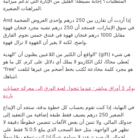
المتطلبات؟ إجابة بسيطة: القليل من الإثارة التي تدعم ميزانية
المراهنات الصغيرة.
And إذا أردت أن تقارن بين 250 درهم وإحدى العروض الضخمة
في سوق الإمارات، فستجد أن 250 درهم تشبه مجرد فنجان قهوة
مقابل 1000 درهم فنجان قهوة في فندق خمس نجوم. الفارق
واضح، لكنه لا يغير أن القهوة لا تزال قهوة.
الواقع أن الكثير من اللاعبين يظنون أن “الهدية” (gift) هي شيء
يُعطى مجانًا، لكن الكازينو لا يملك أي دلائل على كرم. كل ما هو
“free” هو مجرد كلمة مخادعة تُكتب بخط أضخم من غيرها لتلفت
انتباهك.
بوكر 3 أوراق مباشر: عندما تتحول لعبة الورق إلى معركة حسابات
باردة
في النهاية، إذا كنت تقوم بحساب كل خطوة بدقة، ستجد أن الإيداع
الصغير 250 درهم يضيف فقط طبقة إضافية من التعقيد إلى
جدولك المالي. ولا تنسَ أن بعض الألعاب تتضمن خطوطًا دقيقة لا
تظهر في الواجهة، مثل خط السحب الذي يبلغ 0.5 % فقط على
إجمالي الرصيد – عدد لا يساوي شيئًا إذا كنت تتوقع ربحًا سهلًا.