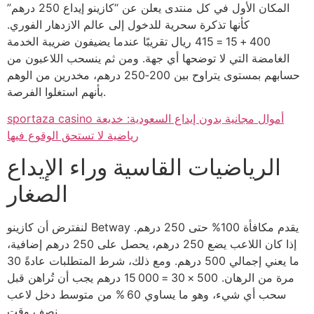
المكان الأول في كل منتدى يعلن عن “كازينو إيداع 250 درهم”
كأنها تذكرة سحرية للدخول إلى عالم الازدهار الفوري.
400 + 15 = 415 ريال تقريبًا عندما يضيفون ضريبة الخدمة
الغامضة التي لا توضحها أي جهة. ومن ثم ينسحب اللاعبون من
حسابهم بمستوى يتراوح بين 200‑250 درهم، مخدرين من الوهم
بأنهم استغلوا الفرصة.
sportaza casino أموال مجانية بدون إيداع السعودية: خديعة
رياضية لا تستحق الوقوع فيها
الرياضيات القاسية وراء الإيداع
الصغار
لنفترض أن كازينو Betway يقدم مكافأة 100% حتى 250 درهم.
إذا كان اللاعب يضع 250 درهم، يحصل على 250 درهم إضافية،
ما يعني إجمالي 500 درهم. ومع ذلك، شرط المتطلبات عادةً 30
مرة من الرهان. 500 × 30 = 15 000 درهم يجب أن تُراهن قبل
سحب أي شيء، وهو ما يساوي 60 % من متوسط دخل لاعب
نصف وقت.