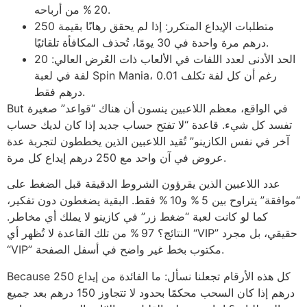
20 % من أرباحه.
متطلبات الإيداع المتكرر: إذا لم يحقق رهانًا بقيمة 250
درهم مرة واحدة في 30 يومًا، تُحذف المكافأة تلقائيًا.
الحد الأدنى لعدد اللفات في الألعاب ذات العُرض العالي: 20
لفة في لعبة Spin Mania، رغم أن كل لفة تكلف 0.01
درهم فقط.
But في الواقع، معظم اللاعبين ينسون أن هناك “قواعد” صغيرة
تفسد كل شيء. قاعدة “لا تفتح حساب جديد إذا كان لديك حساب
آخر في نفس الكازينو” تُقيد اللاعبين الذين يخططون لتجربة عدة
عروض في آن واحد مع 250 درهم إيداع كل مرة.
عدد اللاعبين الذين يقرؤون الشروط الدقيقة قبل الضغط على
“موافقة” يتراوح بين 5 % و10 % فقط. البقية يضغطون دون تفكير،
كما لو كانت لعبة “ضغط زر” في كازينو لا يملك أي مخاطر.
النتائج؟ 97 % من تلك القاعدة لا تُظهر أي “VIP” حقيقي، بل مجرد
“VIP” مكتوب بخط غير واضح في أسفل الصفحة.
Because كل هذه الأرقام تجعلنا نسأل: ما الفائدة من إيداع 250
درهم إذا كان السحب محكمًا بحدود لا تتجاوز 150 درهم بعد جميع