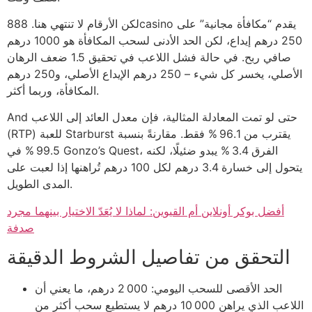
لكن الأرقام لا تنتهي هنا. 888casino يقدم “مكافأة مجانية” على
250 درهم إيداع، لكن الحد الأدنى لسحب المكافأة هو 1000 درهم
صافي ربح. في حالة فشل اللاعب في تحقيق 1.5 ضعف الرهان
الأصلي، يخسر كل شيء – 250 درهم الإيداع الأصلي، و250 درهم
المكافأة، وربما أكثر.
And حتى لو تمت المعادلة المثالية، فإن معدل العائد إلى اللاعب
(RTP) للعبة Starburst يقترب من 96.1 % فقط. مقارنةً بنسبة
99.5 % في Gonzo’s Quest، الفرق 3.4 % يبدو ضئيلًا، لكنه
يتحول إلى خسارة 3.4 درهم لكل 100 درهم تُراهنها إذا لعبت على
المدى الطويل.
أفضل بوكر أونلاين أم القيوين: لماذا لا يُعَدّ الاختيار بينهما مجرد
صدفة
التحقق من تفاصيل الشروط الدقيقة
الحد الأقصى للسحب اليومي: 2 000 درهم، ما يعني أن
اللاعب الذي يراهن 10 000 درهم لا يستطيع سحب أكثر من