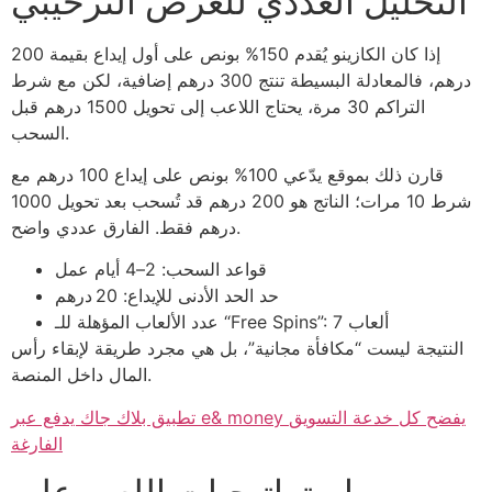
التحليل العددي للعرض الترحيبي
إذا كان الكازينو يُقدم 150% بونص على أول إيداع بقيمة 200
درهم، فالمعادلة البسيطة تنتج 300 درهم إضافية، لكن مع شرط
التراكم 30 مرة، يحتاج اللاعب إلى تحويل 1500 درهم قبل
السحب.
قارن ذلك بموقع يدّعي 100% بونص على إيداع 100 درهم مع
شرط 10 مرات؛ الناتج هو 200 درهم قد تُسحب بعد تحويل 1000
درهم فقط. الفارق عددي واضح.
قواعد السحب: 2–4 أيام عمل
حد الحد الأدنى للإيداع: 20 درهم
عدد الألعاب المؤهلة للـ “Free Spins”: 7 ألعاب
النتيجة ليست “مكافأة مجانية”، بل هي مجرد طريقة لإبقاء رأس
المال داخل المنصة.
تطبيق بلاك جاك يدفع عبر e& money يفضح كل خدعة التسويق
الفارغة