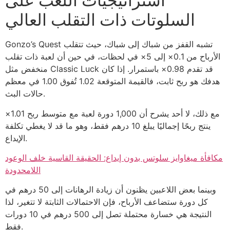
استراتيجيات اللعب على
السلوتات ذات التقلب العالي
Gonzo’s Quest تشبه القفز من شباك إلى شباك، حيث تتقلب
الأرباح من 0.1× إلى 5× في لحظات، في حين أن لعبة ذات تقلب
منخفض مثل Classic Luck قد تقدم 0.98× باستمرار. إذا كان
هدفك هو ربح ثابت، فالقيمة المتوقعة 1.02 تُفوق 1.00 في معظم
حالات البث.
مع ذلك، لا أحد يشرح أن 1,000 دورة لعبة مع متوسط ربح 1.01×
ينتج ربحًا إجماليًا يبلغ 10 درهم فقط، وهو ما قد لا يغطي تكلفة
الإيداع.
مكافأة ميغاوايز سلوتس بدون إيداع: الحقيقة القاسية خلف الوعود
اللامحدودة
وبينما بعض اللاعبين يظنون أن زيادة الرهانات إلى 50 درهم في
كل دورة ستضاعف الأرباح، فإن الاحتمالات الثابتة لا تتغير، لذا
النتيجة هي خسارة محتملة تصل إلى 500 درهم في 10 دورات
فقط.