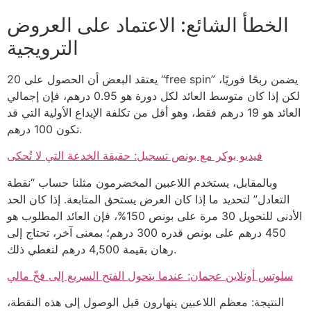
الخطأ الشائع: الاعتماد على العروض
الترويجية
يعتقد البعض أن الحصول على 20 “free spin” يضمن ربحًا فوريًا،
لكن إذا كان متوسط العائد لكل دورة هو 0.95 درهم، فإن إجمالي
العائد هو 19 درهم فقط، وهو أقل من تكلفة الإيداع الأولية التي قد
تكون 100 درهم.
فيديو بوكر مع بونص تسجيل: حقيقة الخدعة التي لا تُحكى
وبالمقابل، يستخدم اللاعبين المخضرمون مثلنا حساب “نقطة
التعادل” لتحديد ما إذا كان العرض يستحق المتابعة. إذا كان الحد
الأدنى للتحويل 30 مرة على بونص 150%، فإن العائد المطلوب هو
450 درهم على بونص قدره 300 درهم؛ بمعنى آخر، تحتاج إلى
رهان بقيمة 4,500 درهم لتغطي ذلك.
سلوتس أونلاين عجمان: عندما يتحول الفتح السريع إلى فخّ مالي
النتيجة: معظم اللاعبين ينهارون قبل الوصول إلى هذه النقطة،