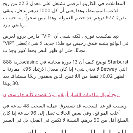
المعاملات في الكازينو الرقمي تشتغل على معدل 2.3٪ من ربح
اللاعب المتوسط، وهذا يعني أن كل 1000 درهم تدخل، يتبقى
تقريبًا 977 درهم بعد خصم العمولة. وهذا ليس سحراً؛ إنه حساب
رياضي بارد.
مارس يروج لعرض “VIP” يَعِد بمكسب فوري، لكنه ينسى أن
“VIP” في الواقع يشبه فندق رخيص مع طلاء جديد. لا شيء يُعطى
مجانًا، حتى لو ظهر النص بخط كبير وجذاب.
تجربة 888casino توضح كيف أن 13 دورة مجانية في Starburst
لا تعني شيء إذا كان معدل الارتداد 95٪. مقارنةً بـ Betway التي
تُظهر 0.02٪ فقط من اللاعبين الذين يحققون ربحًا مستدامًا بعد
30 يومًا.
اربح أموال ماكينات القمار أونلاين ولا تقصده كأنه حل سحري
وبسبب قواعد السحب، قد تستغرق عملية السحب 48 ساعة في
أغلب المواقع، وفي بعض الحالات تصل إلى 96 ساعة إذا كان
المبلغ أقل من 50 درهم. النسبة لا تكمن في الفعل، بل في الصبر.