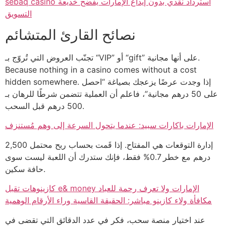
sebaq casino استرداد نقدي بدون إيداع الإمارات يفضح خديعة
التسويق
نصائح القارئ المتشائم
تجنّب العروض التي تُروّج بـ “VIP” أو “gift” على أنها مجانية.
Because nothing in a casino comes without a cost
hidden somewhere. إذا وجدت عرضًا يزعجك بصياغة “احصل
على 50 درهم مجانية”، فاعلم أن العملية تتضمن شرطًا للرهان بـ
500 درهم قبل السحب.
الإمارات باكارات سبيد: عندما يتحول السرعة إلى وهم مُستنزف
إدارة التوقعات هي المفتاح. إذا قَمت بحساب ربح محتمل 2,500
درهم مع خطر 0.7% فقط، فإنك ستدرك أن اللعبة ليست سوى
حافة سكين.
كازينوهات تقبل e& money الإمارات ولا تعرف رحمة للعباد
مكافأة ولاء كازينو مباشر: الحقيقة القاسية وراء الأرقام الوهمية
عند اختيار منصة سحب، فكر في عدد الدقائق التي تقضى في