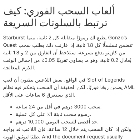
ألعاب السحب الفوري: كيف
ترتبط بالسلوتات السريعة
Starburst يطبع لك رموزًا متقابلة كل 2 ثانية، بينما Gonzo’s
Quest تتضمن تسلسلًا كل 1.8 ثانية. إذا قارنت ذلك بطلب سحب
من كازينو يدفع بسرعة، ستلاحظ أن الفارق بين 2 و 1.8 ثانية
يُعادل 0.2 ثانية، وهو ما يساوي تقريبًا 0.05٪ من إجمالي الوقت
اللازم للمعالجة.
في الواقع، بعض اللاعبين يظنون أن لعب Slot of Legends
يضمن ربحًا فوريًا، لكن الحقيقة أن السحب يتحكم فيه نظام AML
الذي يستغرق 6 ساعات على الأقل.
سحب 3000 درهم في أقل من 24 ساعة.
رسوم سحب ثابتة 1٪ على كل عملية.
حد أقصى للسحب اليومي 10,000 درهم.
ولكن إذا كان السحب يتم خلال 12 ساعة، فإن اللاعب قد يواجه
طلبًا لتوثيق الهوية. And the document request usually