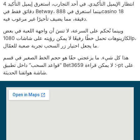
انتظار الإيميل التأكيدي. في أحد التجارب، استغرق إيميل التأكيد 4
دقائق فقط في Betway، بينما استغرق في 888casino 18
دقيقة، مما يضيف تأخيرًا غير مرغوب فيه.
وبينما نُحكم على السرعة، لا تنسَ أن واجهة اللعبة في بعض
الكازينوهات تحمل خطًا رفيعًا لا يمكن رؤيته على شاشات 1080p،
ما يجعل اختيار زر السحب تجربة صعبة للعمّال.
هذا كل شيء. ما يزعجني حقًا هو حجم الخط الصغير في قسم
“قواعد السحب” داخل تطبيق Bet365؛ لا يمكن قراءة 9‑pt على
شاشة هواتفنا الحديثة.