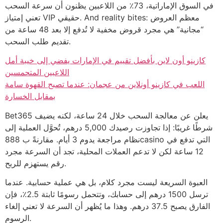
في السوق الإماراتية، 73٪ من اللاعبين يظنون أن سرعة السحب
تعني إمتياز VIP حقيقي. And reality bites: معظم العروض
“مجانية” هي مجرد قروض مخفية لا تُدفع إلا بعد 48 ساعة من
تقديم طلب السحب.
كازينو أون لاين بأفضل تقييم في الإمارات يفضي إلى خيبة أمل
اللاعبين المتحمسين
اللعب في كازينو أونلاين من عجمان: عندما تصبح القهوة سامة
بمقابل الخسارة
Bet365 يعلن عن معالجة السحب خلال 24 ساعة، لكنه يضيف
شرطًا غريبًا: إذا تجاوزت رصيدك 5,000 درهم، تُحوَّل العملية إلى
نظام مراجعة يدوم 3 أيام. مقارنةً ب 888casino التي تدفع في
12 ساعة لكن لا تدعم العملات المحلية، تجد أن السرعة مجرد
رقم يستهزم للربح.
العبوة السريعة ليست مجرد كلام، بل هي عملية حسابية. عندما
ترسل 1500 درهم إلى حسابك، وتتحمل رسومًا ثابتة 2.5٪، فإن
الفارق يصبح 37.5 درهم. وهذا ما يُظهر أن السرعة لا تعني إلغاء
الرسوم.