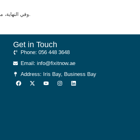
وفي النهاية، ما يزعجني أكثر هو حجم الخط الصغير في نافذة الإشعارات عند سحب الأرباح – لا يمكن قراءة الـ 0.01 ريال بسهولة من بعيد.
Get in Touch
Phone: 056 448 3648
Email: info@fixitnow.ae
Address: Iris Bay, Business Bay