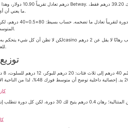
ما يعني أن أي خطأ في اختيار الرهان سيكلفك نصف الرصيد المتاح.
المتوسطة 3.9 درهم لن يصيبك إلا بعد 8 دورات فشل متتالية.
للعودة إلى رصيد 40 درهم، أي أن “الهدية” لا تغطي شيئاً.
توزيع
كاز
كا