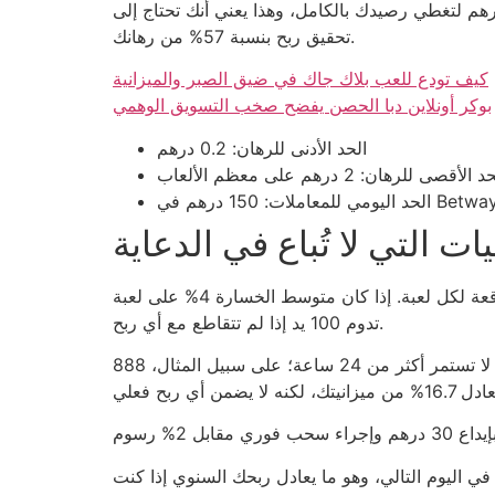
الرياضي يتطلب تحليلًا أدق؛ إذا وضعت 8 درهم على مباراة كرة قدم ذات أولوية 1.75، فستحتاج إلى ربح 4.57 درهم لتغطي رصيدك بالكامل، وهذا يعني أنك تحتاج إلى
تحقيق ربح بنسبة 57% من رهانك.
كيف تودع للعب بلاك جاك في ضيق الصبر والميزانية
بوكر أونلاين دبا الحصن يفضح صخب التسويق الوهمي
الحد الأدنى للرهان: 0.2 درهم
 الأقصى للرهان: 2 درهم على معظم الألعاب
ات التي لا تُباع في الدعاية
أولاً، احسب نسبة الخسارة المتوقعة لكل لعبة. إذا كان متوسط الخسارة 4% على لعبة Blackjack، فإن رهان 10 درهم سيكلفك 0.4 درهم في المتوسط، ما يعني أن 40 درهم
تدوم 100 يد إذا لم تتقاطع مع أي ربح.
ثانياً، استغل العروض الزمنية التي لا تستمر أكثر من 24 ساعة؛ على سبيل المثال، 888casino يقدم مكافأة “VIP” بقيمة 5 درهم إذا قمت بإنفاق 30 درهم في 12 ساعة، وهذا
قصص اللاعبين الذين يربحون 500 درهم في ليلة واحدة؛ تلك الحكايات غالبًا ما تنتهي بخسارة 40 درهم في اليوم التالي، وهو ما يعادل ربحك السنوي إذا كنت