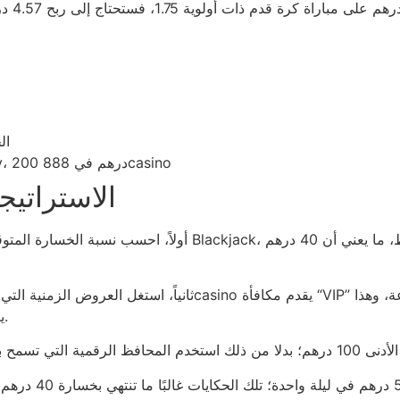
الرهان 
الحد
الحد اليومي للمعاملات: 150 درهم في Betway، 200 درهم في 888casino
الاستراتيجي
يعادل 16.7% من ميزانيتك، لكنه لا يضمن أي ربح فعلي.
وأخيرًا، لا تصدق 