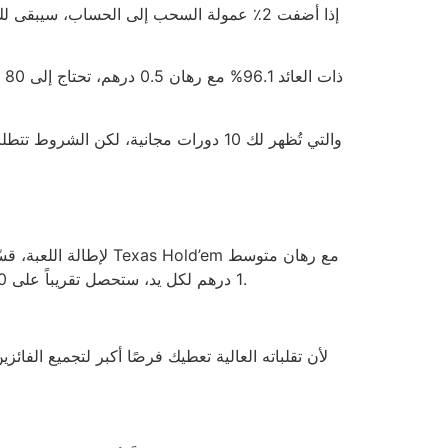
1 درهم لكل يد، ستحصل تقريباً على 20 يد. إحصائية داخلية توضح أن متوسط فوزك 48%، لذا من الناحية الإحصائية ستحقق 9.6 يد فوز، ما يعادل 9.6 درهم فقط.