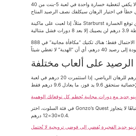
40 درهم تعادل تقريباً 10.90 دولار، وهذا لا يكفي لتغطية خسارة واحدة في لعبة 5‑بنت من Betway. إذا أضفت 2٪ عمولة السحب إلى الحساب، سيبقى لك 39.20 درهم فقط،
مثلاً، إذا لعبت على ماكينة Starburst ذات العائد 96.1% مع رهان 0.5 درهم، تحتاج إلى 80 دورة لتقريباً تعادل ما تضخمه. حساب بسيط: 80×0.5=40 درهم، لكن توقع الخسارة
لكن لا تظن أن كل شيء يتحكم به الاحتمال فقط؛ هناك تكتيك “مكافأة مجانية” في 888casino والتي تُظهر لك 10 دورات مجانية، لكن الشروط تتطلب رهانًا لا يقل عن 2 درهم
 الرصيد على ألعاب مختلفة
لإطالة اللعبة، قسّم 40 درهم إلى ثلاث فئات: 20 درهم للبوكر، 12 درهم للسلوت، 8 درهم للرهان الرياضي. إذا استثمرت 20 درهم في لعبة Texas Hold’em مع رهان متوسط
ينو جديد مع دورات مجانية يُحطم كل توقعاتك الوهمية
في فئة السلوت، اختر Gonzo’s Quest لأن تقلباته العالية تعطيك فرصًا أكبر لتجميع الفائزين المتتالية؛ رهان 0.4 درهم يتيح لك 30 دورة، لكن كل دورة تتطلب إنتباهًا لا يتجاوز
0.4×30=12 درهم.
زينو جديد الفجيرة يُفضي إلى فوضى ترويجية لا تُحتمل