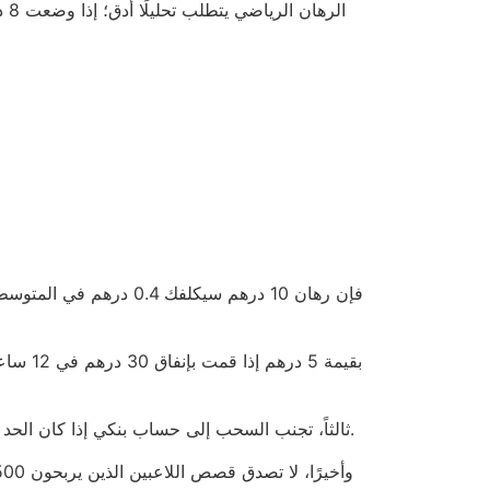
ثالثاً، تجنب السحب إلى حساب بنكي إذا كان الحد الأدنى 100 درهم؛ بدلا من ذلك استخدم المحافظ الرقمية التي تسمح بإيداع 30 درهم وإجراء سحب فوري مقابل 2% رسوم.