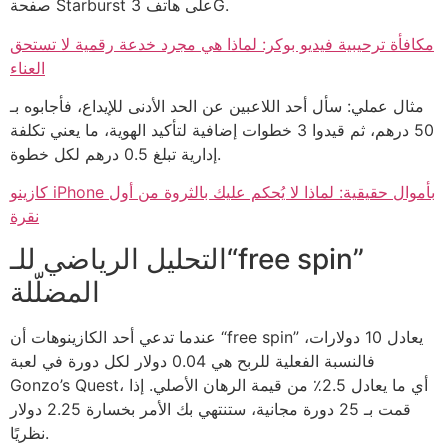
صفحة Starburst على هاتف 3G.
مكافأة ترحيبية فيديو بوكر: لماذا هي مجرد خدعة رقمية لا تستحق
العناء
مثال عملي: سأل أحد اللاعبين عن الحد الأدنى للإيداع، فأجابوه بـ
50 درهم، ثم قيدوا 3 خطوات إضافية لتأكيد الهوية، ما يعني تكلفة
إدارية تبلغ 0.5 درهم لكل خطوة.
كازينو iPhone بأموال حقيقية: لماذا لا يُحكم عليك بالثروة من أول
نقرة
التحليل الرياضي للـ“free spin”
المضلّلة
عندما تدعي أحد الكازينوهات أن “free spin” يعادل 10 دولارات،
فالنسبة الفعلية للربح هي 0.04 دولار لكل دورة في لعبة
Gonzo’s Quest، أي ما يعادل 2.5٪ من قيمة الرهان الأصلي. إذا
قمت بـ 25 دورة مجانية، ستنتهي بك الأمر بخسارة 2.25 دولار
نظريًا.