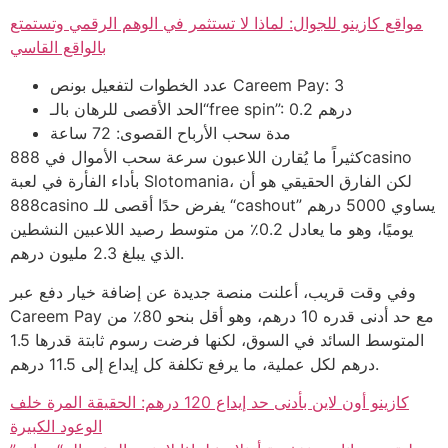
مواقع كازينو للجوال: لماذا لا تستثمر في الوهم الرقمي وتستمتع
بالواقع القاسي
عدد الخطوات لتفعيل بونص Careem Pay: 3
الحد الأقصى للرهان بالـ“free spin”: 0.2 درهم
مدة سحب الأرباح القصوى: 72 ساعة
كثيراً ما يُقارن اللاعبون سرعة سحب الأموال في 888casino
بأداء الفأرة في لعبة Slotomania، لكن الفارق الحقيقي هو أن
888casino يفرض حدًا أقصى للـ “cashout” يساوي 5000 درهم
يوميًا، وهو ما يعادل 0.2٪ من متوسط رصيد اللاعبين النشطين
الذي يبلغ 2.3 مليون درهم.
وفي وقت قريب، أعلنت منصة جديدة عن إضافة خيار دفع عبر
Careem Pay مع حد أدنى قدره 10 درهم، وهو أقل بنحو 80٪ من
المتوسط السائد في السوق، لكنها فرضت رسوم ثابتة قدرها 1.5
درهم لكل عملية، ما يرفع تكلفة كل إيداع إلى 11.5 درهم.
كازينو أون لاين بأدنى حد إيداع 120 درهم: الحقيقة المرة خلف
الوعود الكبيرة