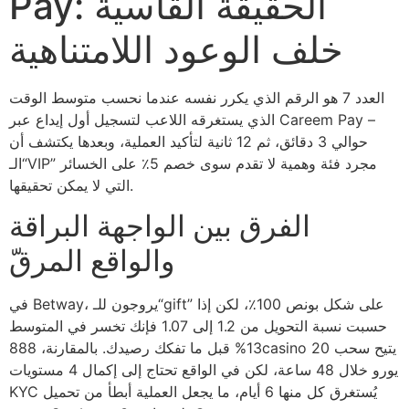
Pay: الحقيقة القاسية
خلف الوعود اللامتناهية
العدد 7 هو الرقم الذي يكرر نفسه عندما نحسب متوسط الوقت
الذي يستغرقه اللاعب لتسجيل أول إيداع عبر Careem Pay –
حوالي 3 دقائق، ثم 12 ثانية لتأكيد العملية، وبعدها يكتشف أن
“الـVIP” مجرد فئة وهمية لا تقدم سوى خصم 5٪ على الخسائر
التي لا يمكن تحقيقها.
الفرق بين الواجهة البراقة
والواقع المرقّ
في Betway، يروجون للـ“gift” على شكل بونص 100٪، لكن إذا
حسبت نسبة التحويل من 1.2 إلى 1.07 فإنك تخسر في المتوسط
13% قبل ما تفكك رصيدك. بالمقارنة، 888casino يتيح سحب 20
يورو خلال 48 ساعة، لكن في الواقع تحتاج إلى إكمال 4 مستويات
KYC يُستغرق كل منها 6 أيام، ما يجعل العملية أبطأ من تحميل