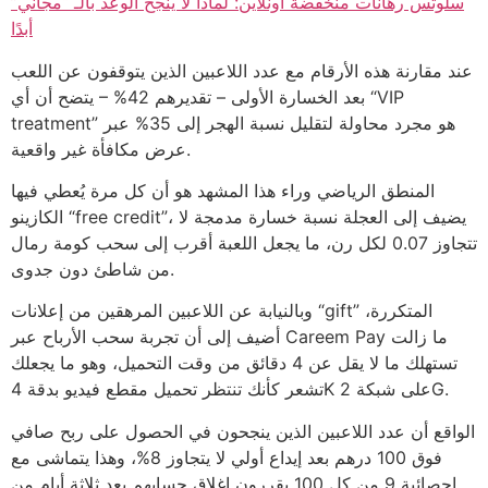
سلوتس رهانات منخفضة أونلاين: لماذا لا ينجح الوعد بالـ “مجاني”
أبدًا
عند مقارنة هذه الأرقام مع عدد اللاعبين الذين يتوقفون عن اللعب
بعد الخسارة الأولى – تقديرهم 42% – يتضح أن أي “VIP
treatment” هو مجرد محاولة لتقليل نسبة الهجر إلى 35% عبر
عرض مكافأة غير واقعية.
المنطق الرياضي وراء هذا المشهد هو أن كل مرة يُعطي فيها
الكازينو “free credit”، يضيف إلى العجلة نسبة خسارة مدمجة لا
تتجاوز 0.07 لكل رن، ما يجعل اللعبة أقرب إلى سحب كومة رمال
من شاطئ دون جدوى.
وبالنيابة عن اللاعبين المرهقين من إعلانات “gift” المتكررة،
أضيف إلى أن تجربة سحب الأرباح عبر Careem Pay ما زالت
تستهلك ما لا يقل عن 4 دقائق من وقت التحميل، وهو ما يجعلك
تشعر كأنك تنتظر تحميل مقطع فيديو بدقة 4K على شبكة 2G.
الواقع أن عدد اللاعبين الذين ينجحون في الحصول على ربح صافي
فوق 100 درهم بعد إيداع أولي لا يتجاوز 8%، وهذا يتماشى مع
إحصائية 9 من كل 100 يقررون إغلاق حسابهم بعد ثلاثة أيام من