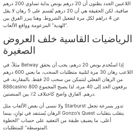
اللاعبين الجدد يظنون أن 20 درهم بونص بداية تساوي 200 درهم
صافية، لكن الحقيقة هي أن 20 درهم تُقسم على 5 رهان لا يقل
عن 4 دراهم لكل مرة لتفعيل الشروط. وهنا يبرز الفرق بين
“الهدية” المزعومة وواقع الألعاب.
الرياضيات القاسية خلف العروض
الصغيرة
مثلاً، في Betway إذا استُخدم بونص 20 درهم، يجب أن يحقق
اللاعب رهان 30 مرة لتلبية متطلبات السحب، ما يعني 600 درهم
من الرهان الفعلي لتتمكن من سحب 20 فقط. بالمقارنة، في
888casino يرفعون الحد إلى 40 مرة، لذا يصبح المجموع 800
درهم. الفارق واضح كاختلاف 2٪ بين المنصتين.
ولا ننسى أن بعض الألعاب مثل Starburst تدور بسرعة تجعل
الرهان يُستنفد في ثوانٍ، بينما Gonzo’s Quest يتقلب بتقلبات
أعلى، ما يضيف طبقة من التعقيد على حساب “الخطوة
المتوسطة” للمتطلبات.