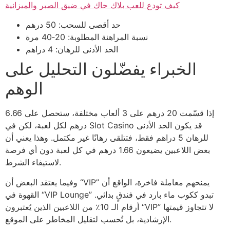
كيف تودع للعب بلاك جاك في ضيق الصبر والميزانية
حد أقصى للسحب: 50 درهم
نسبة المراهنة المطلوبة: 20‑40 مرة
الحد الأدنى للرهان: 4 دراهم
الخبراء يفضّلون التحليل على
الوهم
إذا قسّمت 20 درهم على 3 ألعاب مختلفة، ستحصل على 6.66
درهم لكل لعبة، لكن في Slot Casino قد يكون الحد الأدنى
للرهان 5 دراهم فقط، فتتلقى رهانًا غير مكتمل. وهذا يعني أن
بعض اللاعبين يضيعون 1.66 درهم في كل لعبة دون أي فرصة
لاستيفاء الشرط.
وفيما يعتقد البعض أن “VIP” يمنحهم معاملة فاخرة، الواقع أن
القهوة في “VIP Lounge” تبدو ككوب ماء بارد في فندقٍ بدائي.
أرقام الـ 10٪ من اللاعبين الذين يُعتبرون “VIP” لا تتجاوز قيمتها
الإرشادية، بل تُحسب لتقليل المخاطر على الموقع.