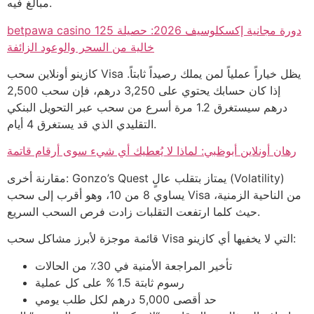
مبالغ فيه.
betpawa casino 125 دورة مجانية إكسكلوسيف 2026: حصيلة
خالية من السحر والوعود الزائفة
كازينو أونلاين سحب Visa يظل خياراً عملياً لمن يملك رصيداً ثابتاً.
إذا كان حسابك يحتوي على 3,250 درهم، فإن سحب 2,500
درهم سيستغرق 1.2 مرة أسرع من سحب عبر التحويل البنكي
التقليدي الذي قد يستغرق 4 أيام.
رهان أونلاين أبوظبي: لماذا لا يُعطيك أي شيء سوى أرقام قاتمة
مقارنة أخرى: Gonzo’s Quest يمتاز بتقلب عالٍ (Volatility)
يساوي 8 من 10، وهو أقرب إلى سحب Visa من الناحية الزمنية،
حيث كلما ارتفعت التقلبات زادت فرص السحب السريع.
قائمة موجزة لأبرز مشاكل سحب Visa التي لا يخفيها أي كازينو:
تأخير المراجعة الأمنية في 30٪ من الحالات
رسوم ثابتة 1.5 % على كل عملية
حد أقصى 5,000 درهم لكل طلب يومي