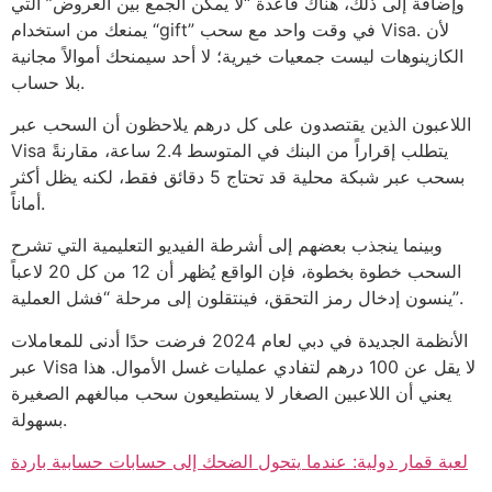
وإضافة إلى ذلك، هناك قاعدة “لا يمكن الجمع بين العروض” التي
يمنعك من استخدام “gift” في وقت واحد مع سحب Visa. لأن
الكازينوهات ليست جمعيات خيرية؛ لا أحد سيمنحك أموالاً مجانية
بلا حساب.
اللاعبون الذين يقتصدون على كل درهم يلاحظون أن السحب عبر
Visa يتطلب إقراراً من البنك في المتوسط 2.4 ساعة، مقارنةً
بسحب عبر شبكة محلية قد تحتاج 5 دقائق فقط، لكنه يظل أكثر
أماناً.
وبينما ينجذب بعضهم إلى أشرطة الفيديو التعليمية التي تشرح
السحب خطوة بخطوة، فإن الواقع يُظهر أن 12 من كل 20 لاعباً
ينسون إدخال رمز التحقق، فينتقلون إلى مرحلة “فشل العملية”.
الأنظمة الجديدة في دبي لعام 2024 فرضت حدًا أدنى للمعاملات
عبر Visa لا يقل عن 100 درهم لتفادي عمليات غسل الأموال. هذا
يعني أن اللاعبين الصغار لا يستطيعون سحب مبالغهم الصغيرة
بسهولة.
لعبة قمار دولية: عندما يتحول الضحك إلى حسابات حسابية باردة