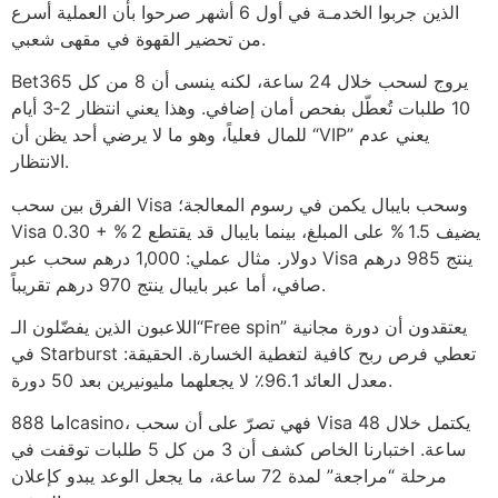
الذين جربوا الخدمـة في أول 6 أشهر صرحوا بأن العملية أسرع
من تحضير القهوة في مقهى شعبي.
Bet365 يروج لسحب خلال 24 ساعة، لكنه ينسى أن 8 من كل
10 طلبات تُعطّل بفحص أمان إضافي. وهذا يعني انتظار 2‑3 أيام
للمال فعلياً، وهو ما لا يرضي أحد يظن أن “VIP” يعني عدم
الانتظار.
الفرق بين سحب Visa وسحب بايبال يكمن في رسوم المعالجة؛
Visa يضيف 1.5 % على المبلغ، بينما بايبال قد يقتطع 2 % + 0.30
دولار. مثال عملي: 1,000 درهم سحب عبر Visa ينتج 985 درهم
صافي، أما عبر بايبال ينتج 970 درهم تقريباً.
اللاعبون الذين يفضّلون الـ“Free spin” يعتقدون أن دورة مجانية
في Starburst تعطي فرص ربح كافية لتغطية الخسارة. الحقيقة:
معدل العائد 96.1٪ لا يجعلهما مليونيرين بعد 50 دورة.
اما 888casino، فهي تصرّ على أن سحب Visa يكتمل خلال 48
ساعة. اختبارنا الخاص كشف أن 3 من كل 5 طلبات توقفت في
مرحلة “مراجعة” لمدة 72 ساعة، ما يجعل الوعد يبدو كإعلان