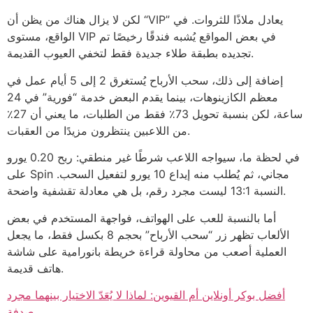
لكن لا يزال هناك من يظن أن “VIP” يعادل ملاذًا للثروات. في
الواقع، مستوى VIP في بعض المواقع يُشبه فندقًا رخيصًا تم
تجديده بطبقة طلاء جديدة فقط لتخفي العيوب القديمة.
إضافة إلى ذلك، سحب الأرباح يُستغرق 2 إلى 5 أيام عمل في
معظم الكازينوهات، بينما يقدم البعض خدمة “فورية” في 24
ساعة، لكن بنسبة تحويل 73٪ فقط من الطلبات، ما يعني أن 27٪
من اللاعبين ينتظرون مزيدًا من العقبات.
في لحظة ما، سيواجه اللاعب شرطًا غير منطقي: ربح 0.20 يورو
على Spin مجاني، ثم يُطلب منه إيداع 10 يورو لتفعيل السحب.
النسبة 13:1 ليست مجرد رقم، بل هي معادلة تقشفية واضحة.
أما بالنسبة للعب على الهواتف، فواجهة المستخدم في بعض
الألعاب تظهر زر “سحب الأرباح” بحجم 8 بكسل فقط، ما يجعل
العملية أصعب من محاولة قراءة خريطة بانورامية على شاشة
هاتف قديمة.
أفضل بوكر أونلاين أم القيوين: لماذا لا يُعَدّ الاختيار بينهما مجرد
صدفة