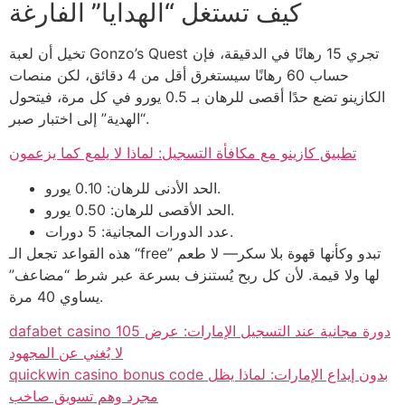
كيف تستغل “الهدايا” الفارغة
تخيل أن لعبة Gonzo’s Quest تجري 15 رهانًا في الدقيقة، فإن
حساب 60 رهانًا سيستغرق أقل من 4 دقائق، لكن منصات
الكازينو تضع حدًا أقصى للرهان بـ 0.5 يورو في كل مرة، فيتحول
“الهدية” إلى اختبار صبر.
تطبيق كازينو مع مكافأة التسجيل: لماذا لا يلمع كما يزعمون
الحد الأدنى للرهان: 0.10 يورو.
الحد الأقصى للرهان: 0.50 يورو.
عدد الدورات المجانية: 5 دورات.
هذه القواعد تجعل الـ “free” تبدو وكأنها قهوة بلا سكر— لا طعم
لها ولا قيمة. لأن كل ربح يُستنزف بسرعة عبر شرط “مضاعف”
يساوي 40 مرة.
dafabet casino 105 دورة مجانية عند التسجيل الإمارات: عرض
لا يُغني عن المجهود
quickwin casino bonus code بدون إيداع الإمارات: لماذا يظل
مجرد وهم تسويق صاخب