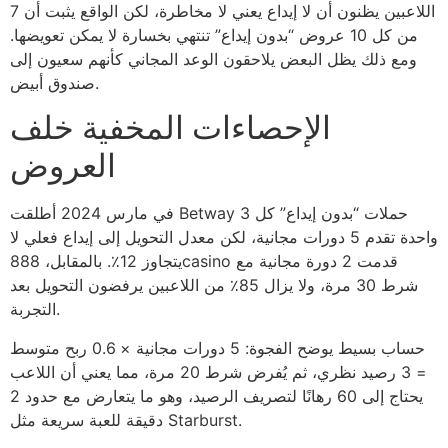
اللاعبين يظنون أن لا إيداع يعني لا مخاطرة، لكن الواقع يثبت أن 7
من كل 10 عروض “بدون إيداع” تنتهي بخسارة لا يمكن تعويضها.
ومع ذلك يظل البعض يلاحقون الوعد المجاني كأنهم سعيون إلى
صندوق أبيض.
الإحصاءات المخفية خلف
العروض
في مارس 2024 أطلقت Betway 3 حملات “بدون إيداع” كل
واحدة تقدم 5 دورات مجانية، لكن معدل التحويل إلى إيداع فعلي لا
يتجاوز 12٪. بالمقابل، 888casino قدمت 2 دورة مجانية مع
شرط 30 مرة، ولا يزال 85٪ من اللاعبين يرفضون التحويل بعد
التجربة.
حساب بسيط يوضح الفجوة: 5 دورات مجانية × 0.6 ربح متوسط
= 3 رصيد نظري، ثم يُفرض شرط 20 مرة، مما يعني أن اللاعب
يحتاج إلى 60 رهانًا لتصريف الرصيد، وهو ما يتعارض مع حدود 2
دقيقة للعبة سريعة مثل Starburst.