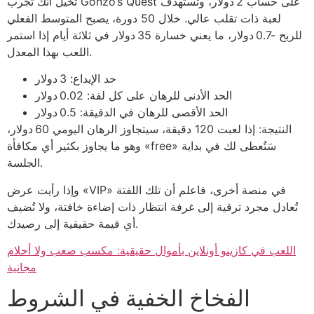
تخيل أنك تُجَرب Gonzo’s Quest على حساب 2 دولار، وتستهدف
لعبة ذات تقلب عالي. خلال 50 دورة، يصبح المتوسط الفعلي
للربح -0.7 دولار، ما يعني خسارة 35 دولار في ثلاثة أيام إذا استمر
اللعب بهذا المعدل.
حد الإيداع: 3 دولار
الحد الأدنى للرهان على كل لفة: 0.02 دولار
الحد الأقصى للرهان في الدقيقة: 0.5 دولار
النتيجة: إذا لعبت 120 دقيقة، سيتجاوز الرهان اليومي 60 دولار،
وهو ما يجاوز بكثير أي مكافأة «free» سَتُعطى لك في بداية
الجلسة.
وإذا رأيت عرض «VIP» في منصة أخرى، فاعلم أن تلك اللفتة
تُعادل مجرد ترقية إلى غرفة انتظار ذات إضاءة خافتة، ولا تُضيف
أي قيمة حقيقية إلى رصيدك.
اللعب في كازينو أونلاين بأموال حقيقية: مكسب صعب ولا أحلام
مجانية
الفخاخ الخفية في الشروط