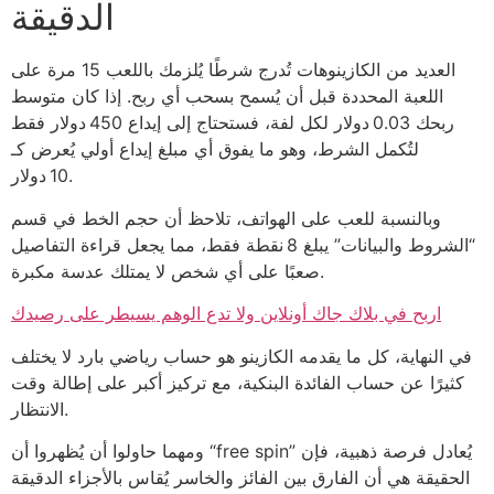
الدقيقة
العديد من الكازينوهات تُدرج شرطًا يُلزمك باللعب 15 مرة على
اللعبة المحددة قبل أن يُسمح بسحب أي ربح. إذا كان متوسط
ربحك 0.03 دولار لكل لفة، فستحتاج إلى إيداع 450 دولار فقط
لتُكمل الشرط، وهو ما يفوق أي مبلغ إيداع أولي يُعرض كـ
10 دولار.
وبالنسبة للعب على الهواتف، تلاحظ أن حجم الخط في قسم
“الشروط والبيانات” يبلغ 8 نقطة فقط، مما يجعل قراءة التفاصيل
صعبًا على أي شخص لا يمتلك عدسة مكبرة.
اربح في بلاك جاك أونلاين ولا تدع الوهم يسيطر على رصيدك
في النهاية، كل ما يقدمه الكازينو هو حساب رياضي بارد لا يختلف
كثيرًا عن حساب الفائدة البنكية، مع تركيز أكبر على إطالة وقت
الانتظار.
ومهما حاولوا أن يُظهروا أن “free spin” يُعادل فرصة ذهبية، فإن
الحقيقة هي أن الفارق بين الفائز والخاسر يُقاس بالأجزاء الدقيقة