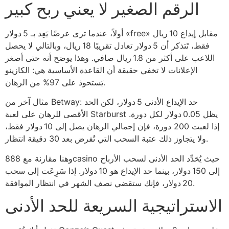
الرقم الصغير لا يعني ربح كبير
أولاً، عندما ترى عرضًا يَعِد بـ 5 دولار «free» مقابل إيداع 10 ريال
فقط، تَتذكر أن 5 دولار تعادل تقريبًا 18 ريال، وبالتالي لا يحصل
اللاعب على أكثر من 1.8 ريال صافي. وهذا يوضح أنه حتى أصغر
الإعلانات لا تخفي حقيقة أن القاعدة الأساسية هي: الكازينو
يَستحوذ على 97% من الرهان.
مثال آخر من Betway: حد الإيداع الأدنى 5 دولار، لكن الحد
الأقصى للرهان على لعبة Starburst يظل 0.05 دولار لكل دورة.
إذا لعبت 200 دورة، فإن إجمالي الرهان يصل إلى 10 دولار فقط،
ولا يتجاوز ذلك عتبة السحب التي تُفرض بعد 30 دقيقة انتظار.
وهنا مقارنة مع 888casino حيث يُحَدِّد الحد الأدنى لسحب الأرباح
إلى 150 دولار، بينما حد الإيداع هو 10 دولار. إذا سَرِعَت إلى سحب
20 دولار، فإنك ستقضي نصف الشهر في انتظار الموافقة.
الاستراتيجية السريعة للحد الأدنى