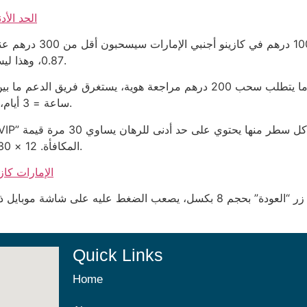
الحد الأدنى 5 دراهم إيداع كازينو الإمارات: حقي
0.87، وهذا ليس إحصائية عشوائية بل نتيجة عمليات حسابية متكررة.
ساعة = 3 أيام، وهذا يضيف إلى صعوبة تحويل أي ربح إلى نقد حقيقي.
المكافأة. 12 × 30 = 360 مرة، وهو رقم سيُقمع أي أمل في ربح سريع.
الإمارات كاز
Quick Links
Home