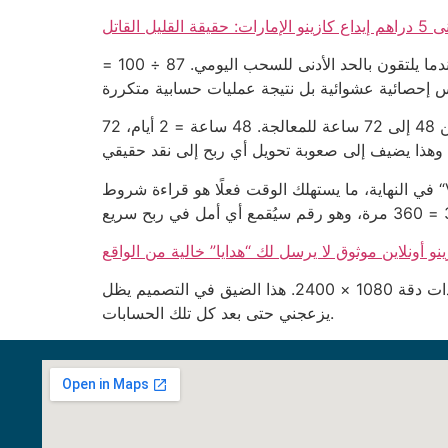
قة القليل القاتل
الواقع أن 87% من اللاعبين الذين يبدؤون بميزانية 1000 درهم في كازينو أجنبي الإمارات سيسحبون أقل من 300 درهم عندما يلتقون بالحد الأدنى للسحب اليومي. 87 ÷ 100 =
وهناك نقطة أخرى لا يذكرها أي دليل تسويقي: عندما يتطلب سحب 200 درهم مراجعة هوية، يستغرق فريق الدعم ما بين 48 إلى 72 ساعة للمعالجة. 48 ساعة = 2 أيام، 72
في النهاية، ما يستهلك الوقت فعلًا هو قراءة شروط “VIP” التي تُغطي 12 صفحة من النصوص الدقيقة، كل سطر منها يحتوي على حد أدنى للرهان يساوي 30 مرة قيمة
ينو أونلاين موثوق لا يرسل لك “هدايا” خالية من الواقع
وأكثر شيء يثير السخرية هو أن واجهة اللعبة تتضمن زر “العودة” بحجم 8 بكسل، يصعب الضغط عليه على شاشة موبايل ذات دقة 1080 × 2400. هذا الضيق في التصميم يظل
يزعجني حتى بعد كل تلك الحسابات.