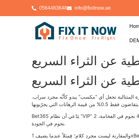
0564483648
info@fixitnow.ae
Ho
DEM
مطية عن الثراء السريع
مطية عن الثراء السريع
اك جاك هي أقل ما يمكن أن يُعطيك إحساسًا بالإنصاف؛ لكن 12 مرة من الخسارة المتتالية تجعل أي “مكسب” يبدو كأنَّه مجرد سراب.
Bet365 يَدّعي أن نظام “VIP” الخاص به يضاهي فندق خمس نجوم، لكنه في النهاية يقدّم لك سريرًا بسطح من القطن الصناعي بسعر 75 درهمًا للّيلة. 4 نجوم في الفخامة، 2
نجوم في الجودة.
والمقارنة ليست مجرد كلام؛ فِمثلاً عندما يضيف 1xBet مكافأة بقيمة 100 درهم على أول إيداع بقيمة 200، فإن العائد الفعلي للعب يُحسب بحدود 2.5% فقط إذا قمت بخفض