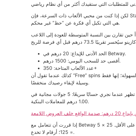
لكن إذا كنت من محبي الألعاب ذات السرعة، فإن Starburst يتيح لك دورة في 8 ثوانٍ، بينما يُظهر Gonzo’s Quest تقلبًا أعلى يساوي 2.7 ضعف الرهان الأصلي. هذه الفروق
هي التي تكبل أي فكرة عن “حظ” غير محكم.
 المتوسطة للعودة إلى اللاعب (RTP) في 1xBet (96.5%) وبين معدل الخسارة في سوق الفوركس (23%). الفرق هو 73.5 نقطة،
الحد الأدنى للإيداع: 20 درهم في Betway.
أقصى حد للسحب اليومي: 1500 درهم.
عدد الألعاب المتاحة: 350+
كذلك عندما تقول أن “Free” spins هي هدية من الكازينو، فأنت مجرد متسوق يظن أن المتجر يقدم عينًا مجانية مع كل عملية شراء. لا أحد يمدّ يد العطاء بهذه السهولة؛ إنها فقط
وسيلة لإبقاء رصيدك منخفضًا.
المقارنة الحاسمة تظهر عندما نجري حسابًا سريعًا: 5 جولات مجانية في Starburst، كل واحدة تدفع متوسط 0.03 درهم، تقارب 0.15 درهم إجمالًا، وهو ما لا يغطي حتى تكلفة
1.00 درهم للمعاملات البنكية.
خلف العروض اللامعة
إذا قررت أن تتعامل مع Betway وتستثمر 500 درهم في لعبة باكارات، ستحتاج إلى تحقيق 25 جولة فوز لتغطية خسائر الدخول الأولية التي تبلغ 125 درهم على الأقل. 25 × 5
= 125؛ أرقام لا تخدع.