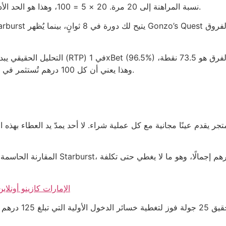
نسبة المراهنة إلى 20 مرة. 20 × 5 = 100، وهذا هو الحد الأدنى للمتطلبات التي ستقيدك أكثر من أي نظام رياضي.
التحليل الحقيقي يبدأ حين تقارن بين النسبة
وهذا يعني أن كل 100 درهم تُستثمر في كازينو سيُخسر تقريبًا 73.5 درهم قبل أي فرصة للربح.
الإمارات كازينو أونلاين بإيداع 20 درهم: صدمة الواقع 