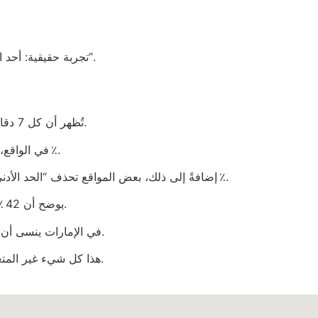
تجربة حقيقية: أحد اللاعبين في أبوظبي جرب 3 كازينوهات مختلفة، وفشل في إكمال التسجيل في 2 منها بسبب طلبات “تصويت بصورة للهوية”.
المقارنة بين دورة Gonzo’s Quest السريعة ومعدل الخسارة في Pay N Play تُظهر أن كل 7 دقائق قد تخسر 15 درهم إذا لم تُراقب رصيدك.
في الواقع، إذا وضعت حد خسارة 200 درهم، واحتفظت به كقيد، سيتطلب الأمر فقط 13 جولة لتخطي هذا الحد في متوسط العائد 97 ٪.
إضافةً إلى ذلك، بعض المواقع تحذف “الحد الأدنى للسحب” عندما تتجاوز 10 000 درهم، لتجعل اللاعب يظن أن النظام يكرمهم، لكن الحقيقة أن الرسوم تُضاعف بنسبة 1.5 ٪.
الملف الشخصي في 1xBet يوضح أن 42 ٪ من اللاعبين يضعون “الحد اليومي” بحد 1000 درهم، وهو ما يعادل 0.5 ٪ من إجمالي إيداعاتهم.
والأهم، أن أي نظام يصف نفسه بـ “free” في الإمارات ينسى أن القهوة في القهوة الشعبية تكلف 1.2 درهم، وهو ما يذكرنا بأن لا شيء مجاني حقًا.
هذا كل شيء غير المتعة الوهمية. المرة الجاية ما أطيق أتحمل أن أضغط على زر “تسجيل” لأن حجم الخط في قائمة الشروط أصغر من 8 بيكسل.