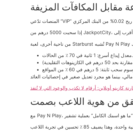
 مقابل المكافآت المزيفة
معدل إيداع أسرع: 1 ثانية في 70 ٪ من الحالات.
نة كازينو أونلاين: أرقام لا تكذب والوعود التي لا تُنفذ
قق من هوية اللاعب بصمت