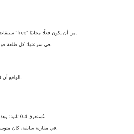
إذا سحبت 5000 درهم من JackpotCity، سيتقاضى البنك رسماً ثابتاً 12 درهم؛ فمعدل الخسارة يصل إلى 0.24%، وهو أقرب إلى “free” من أن يكون فعلًا مجانيًا.
من ناحية أخرى، لعبة Starburst تُشبه Pay N Play في سرعتها؛ كل طلعة فوز تظهر في 0.8 ثانية، لكن تقلباتها منخفضة مثل سحب 1 ٪ من رصيدك.
الواقع أن 23 ٪ من اللاعبين يظنون أن “فردية” 100 درهم إضافية تعني استقرار مالي، بينما هو مجرد تعديل صغير في إحصائيات العائد.
مع Pay N Play، يُستبدل سؤال “ما هو اسمك الكامل” بعملية تشفير SHA‑256 تُستغرق 0.4 ثانية؛ وهذا أسرع من قراءة 3 صفحات شروط خدمة.
في مقارنة سابقة، كان متوسط مدة التحقق في 2022 يساوي 4.2 دقيقة؛ الآن يقل إلى أقل من ثانية واحدة، وهذا يضيف 85 ٪ تحسين في تجربة اللاعب.