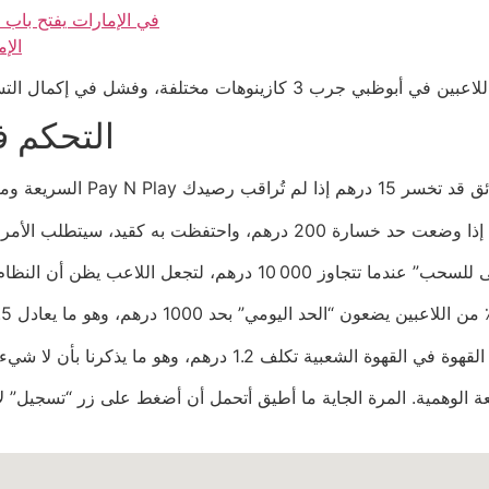
كازينو غير منظم ليس على GamStop في الإمارا
الإم
التحكم ف