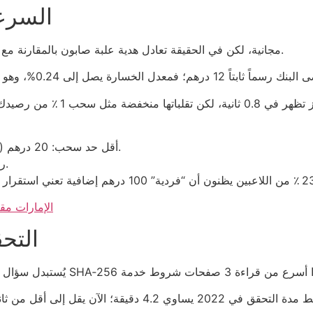
السرعة
المنصات تدّعي “VIP” مجانية، لكن في الحقيقة تعادل هدية علبة صابون بالمقارنة مع ربح 0.02% من البنك المركزي.
أقل حد سحب: 20 درهم (مقارنة بحد 50 درهم في الكازينوهات التقليدية).
رسوم سحب ثابتة: 5 درهم في 60 ٪ من المواقع.
الإمارات مقار
التح