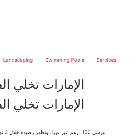
Landscaping
Swimming Pools
Services
كازينوهات Pay N Play الإ
كازينوهات Pay N Play الإ
مثال عملي: لاعب يجي من دبي ويضغط على زر “ابدأ” في Betway، يرسل 150 درهم عبر فيزا، وتظهر رصيده خلال 3 ثوانٍ، بينما في موقع تقليدي يحتاج 5 دقائق لتأكيد الهوية.