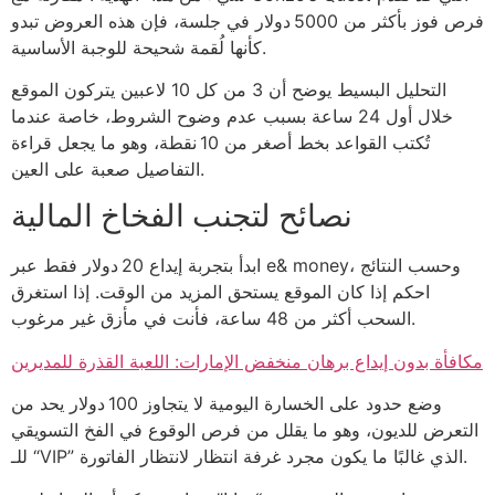
فرص فوز بأكثر من 5000 دولار في جلسة، فإن هذه العروض تبدو
كأنها لُقمة شحيحة للوجبة الأساسية.
التحليل البسيط يوضح أن 3 من كل 10 لاعبين يتركون الموقع
خلال أول 24 ساعة بسبب عدم وضوح الشروط، خاصة عندما
تُكتب القواعد بخط أصغر من 10 نقطة، وهو ما يجعل قراءة
التفاصيل صعبة على العين.
نصائح لتجنب الفخاخ المالية
ابدأ بتجربة إيداع 20 دولار فقط عبر e& money، وحسب النتائج
احكم إذا كان الموقع يستحق المزيد من الوقت. إذا استغرق
السحب أكثر من 48 ساعة، فأنت في مأزق غير مرغوب.
مكافأة بدون إيداع برهان منخفض الإمارات: اللعبة القذرة للمديرين
وضع حدود على الخسارة اليومية لا يتجاوز 100 دولار يحد من
التعرض للديون، وهو ما يقلل من فرص الوقوع في الفخ التسويقي
للـ “VIP” الذي غالبًا ما يكون مجرد غرفة انتظار لانتظار الفاتورة.