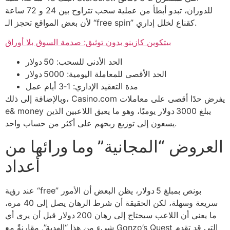
للدوران، تبدو أبطأ من عملية سحب تتراوح بين 24 و 72 ساعة
لأن بعض المواقع تحجز الـ “free spin” كقناع لخلل إداري.
بيتكوين كازينو بدون توثيق: صدمة السوق بلا أوراق
الحد الأدنى للسحب: 50 دولار
الحد الأقصى للمعاملة اليومية: 5000 دولار
مدة التعقيد الإداري: 1‑3 أيام عمل
وبالإضافة إلى ذلك، Casino.com يفرض حدًا أقصى على معاملات
e& money يبلغ 3000 دولار يوميًا، وهو ما يعيق اللاعبين الذين
يسعون إلى توزيع ربحهم على أكثر من حساب واحد.
العروض “المجانية” وما ورائها من
أعداد
عند رؤية “free” بونص بمبلغ 5 دولار، يظن البعض أن الأمور
سريعة وسهلة، لكن الحقيقة أن شرط الرهان يصل إلى 40 مرة،
ما يعني أن اللاعب سيحتاج إلى رهان 200 دولار قبل أن يرى أي
شيء من هذا “الهدية”. مقارنةً مع Gonzo’s Quest التي قد تقدم