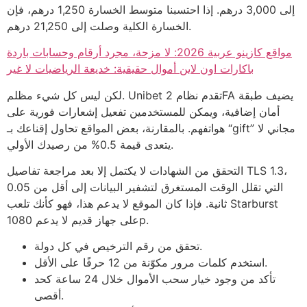
إلى 3,000 درهم. إذا احتسبنا متوسط الخسارة 1,250 درهم، فإن
الخسارة الكلية وصلت إلى 21,250 درهم.
مواقع كازينو عربية 2026: لا مزحة، مجرد أرقام وحسابات باردة
باكارات اون لاين أموال حقيقية: خديعة الرياضيات لا غير
لكن ليس كل شيء مظلم. Unibet تقدم نظام 2FA يضيف طبقة
أمان إضافية، ويمكن للمستخدمين تفعيل إشعارات فورية على
هواتفهم. بالمقارنة، بعض المواقع تحاول إقناعك بـ “gift” مجاني لا
يتعدى قيمة 0.5% من رصيدك الأولي.
التحقق من الشهادات لا يكتمل إلا بعد مراجعة تفاصيل TLS 1.3،
التي تقلل الوقت المستغرق لتشفير البيانات إلى أقل من 0.05
ثانية. فإذا كان الموقع لا يدعم هذا، فهو كأنك تلعب Starburst
على جهاز قديم لا يدعم 1080p.
تحقق من رقم الترخيص في كل دولة.
استخدم كلمات مرور مكوّنة من 12 حرفًا على الأقل.
تأكد من وجود خيار سحب الأموال خلال 24 ساعة كحد
أقصى.