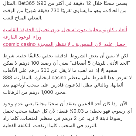
المثال، Bet365 يضمن سحبًا خلال 12 دقيقة في أكثر من 90%
من الحالات، وهو ما يساوي تقريبًا 730 دقيقة شهريًا من الوقت
الفعلي المتاح للعب.
ألعاب كازينو مجانية بدون تسجيل بدون تحميل: الحقيقة القاسية
وراء الوعود الفارغة
cosmic casino احصل عليه الآن السعودية… لا تنتظر المعجزة
لكن لا تنسَ أن بعض الشروط الدقيقة تخفي تكاليفًا خفية. شرط
“الحد الأدنى للرهان 5 أضعاف” يعني أن رصيد 100 درهم لا يمكن
سحبه إلا إذا تم لعب ما لا يقل عن 500 درهم على الألعاب
المختارة. بالمقارنة، 888casino لا تفرض هذا الشرط على معظم
ألعابها، وبالتالي يظل اللاعبون قادرين على سحب أرباحهم بعد
مجرد 1,000 درهم من الرهانات.
الآن، إذا كان أحد اللاعبين يعتقد أن سحبًا مجانيًا يعني عدم وجود
أي رسوم، فهو يخطئ بـ 0.03% فقط؛ لأن كل عملية سحب تحمل
رسومًا ثابتة لا تزيد عن 2 درهم في معظم المنصات. كلما زاد
التردد في السحب، كلما ارتفعت التكلفة الفعلية.