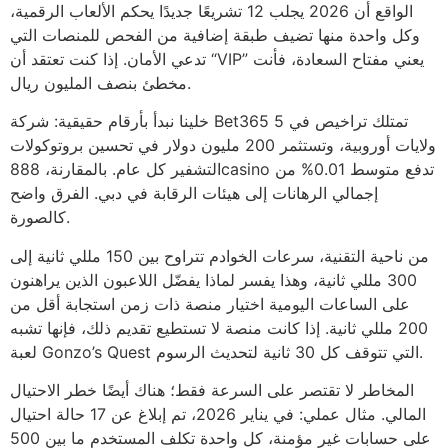
الواقع أن 2026 يجلب 12 تشريعًا جديدًا يحكم الألعاب الرقمية،
وكل واحدة منها تضيف طبقة إضافية من الفحص للمنصات التي
تدعي الأمان. إذا كنت تعتقد أن “VIP” يعني مفتاح السعادة، فأنت
مخطئ بنصف المليون ريال.
خلينا نبدأ بأرقام حقيقية: شركة Bet365 تمتلك تراخيص في 5
ولايات أوروبية، وتستثمر 200 مليون دولار في تحسين بروتوكولات
التشفير كل عام. بالمقارنة، 888casino تدفع متوسط 0.01% من
إجمالي الرهانات إلى هيئات الرقابة في دبي. الفرق واضح
كالصورة.
من ناحية التقنية، سرعات الخوادم تتراوح بين 150 مللي ثانية إلى
300 مللي ثانية، وهذا يفسر لماذا يفضّل اللاعبون الذين يراهنون
على الساعات اليومية اختيار منصة ذات زمن استجابة أقل من
200 مللي ثانية. إذا كانت منصة لا تستطيع تقديم ذلك، فإنها تشبه
لعبة Gonzo’s Quest التي تتوقف كل 30 ثانية لتحديث الرسوم.
المخاطر لا تقتصر على السرعة فقط؛ هناك أيضًا خطر الاحتيال
المالي. مثال عملي: في يناير 2026، تم إبلاغ عن 17 حالة احتيال
على حسابات غير مؤمنة، كل واحدة تكلف المستخدم ما بين 500