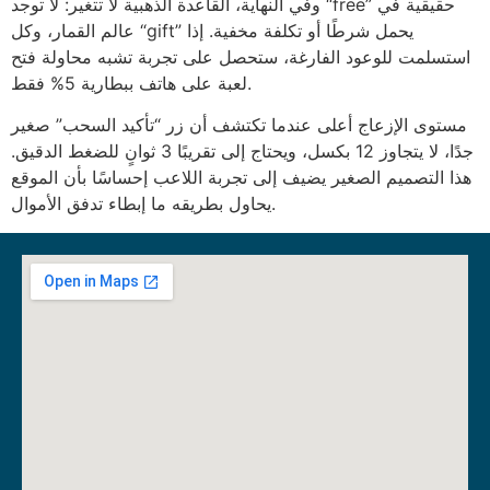
وفي النهاية، القاعدة الذهبية لا تتغير: لا توجد “free” حقيقية في
عالم القمار، وكل “gift” يحمل شرطًا أو تكلفة مخفية. إذا
استسلمت للوعود الفارغة، ستحصل على تجربة تشبه محاولة فتح
لعبة على هاتف ببطارية 5% فقط.
مستوى الإزعاج أعلى عندما تكتشف أن زر “تأكيد السحب” صغير
جدًا، لا يتجاوز 12 بكسل، ويحتاج إلى تقريبًا 3 ثوانٍ للضغط الدقيق.
هذا التصميم الصغير يضيف إلى تجربة اللاعب إحساسًا بأن الموقع
يحاول بطريقه ما إبطاء تدفق الأموال.