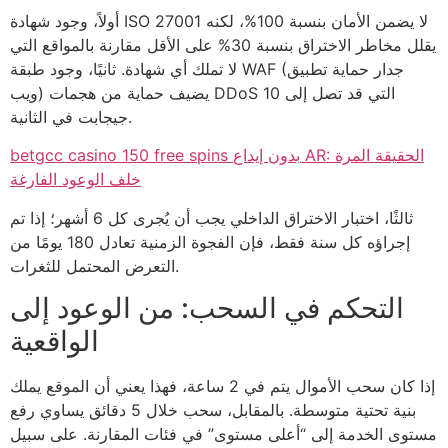
أولاً، وجود شهادة ISO 27001 لا يضمن الأمان بنسبة 100%، لكنه
يقلل مخاطر الاختراق بنسبة 30% على الأقل مقارنة بالمواقع التي
لا تملك أي شهادة. ثانيًا، وجود طبقة WAF (جدار حماية تطبيق
ويب) يضيف حماية من هجمات DDoS التي قد تصل إلى 10
جيجابت في الثانية.
betgcc casino 150 free spins بدون إيداع AR: الحقيقة المرة
خلف الوعود الفارغة
ثالثًا، اختبار الاختراق الداخلي يجب أن يُجرى كل 6 أشهر؛ إذا تم
إجراؤه كل سنة فقط، فإن الفجوة الزمنية تعادل 180 يومًا من
التعرض المحتمل للثغرات.
التحكم في السحب: من الوعود إلى
الواقعية
إذا كان سحب الأموال يتم في 2 ساعة، فهذا يعني أن الموقع يملك
بنية تحتية متوسطة. بالمقابل، سحب خلال 5 دقائق يساوي رفع
مستوى الخدمة إلى “أعلى مستوى” في فئات المقارنة. على سبيل